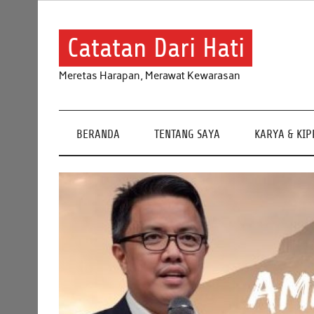
Skip
to
content
Catatan Dari Hati
Meretas Harapan, Merawat Kewarasan
BERANDA
TENTANG SAYA
KARYA & KI