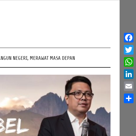
Face
NGUN NEGERI, MERAWAT MASA DEPAN
Twitt
What
Linke
Email
Share