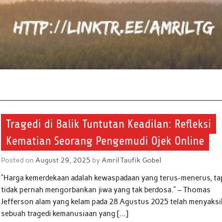
Tragedi di Balik Tuntutan Keadilan: Refleksi
Kematian Seorang Pengemudi Ojek Online
Posted on
August 29, 2025
by
Amril Taufik Gobel
“Harga kemerdekaan adalah kewaspadaan yang terus-menerus, ta
tidak pernah mengorbankan jiwa yang tak berdosa.” – Thomas
Jefferson alam yang kelam pada 28 Agustus 2025 telah menyaks
sebuah tragedi kemanusiaan yang […]