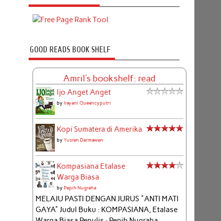
GOOD READS BOOK SHELF
Amril's bookshelf: read
Ijo Anget Anget
by
Irayani Queencyputri
Kopi Sumatera di Amerika
by
Yusran Darmawan
Kompasiana Etalase
Warga Biasa
by
Pepih Nugraha
MELAJU PASTI DENGAN JURUS "ANTI MATI
GAYA" Judul Buku : KOMPASIANA, Etalase
Warga Biasa Penulis : Pepih Nugraha