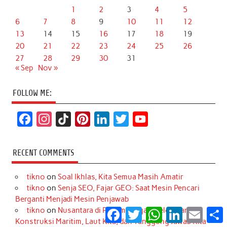
1
2
3
4
5
6
7
8
9
10
11
12
13
14
15
16
17
18
19
20
21
22
23
24
25
26
27
28
29
30
31
« Sep
Nov »
FOLLOW ME:
F
I
T
P
L
T
Y
a
n
i
i
i
w
o
c
s
k
n
n
i
u
RECENT COMMENTS
e
t
T
t
k
t
T
tikno
on
Soal Ikhlas, Kita Semua Masih Amatir
b
a
o
e
e
t
u
tikno
on
Senja SEO, Fajar GEO: Saat Mesin Pencari
o
g
k
r
d
e
b
Berganti Menjadi Mesin Penjawab
o
r
e
I
r
e
tikno
on
Nusantara di Persimpangan Gelombang:
Facebook
Twitter
WhatsApp
LinkedIn
Email
S
Konstruksi Maritim, Laut Kita, dan Tanggung Jawab Kita
k
a
s
n