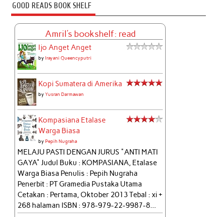
GOOD READS BOOK SHELF
Amril's bookshelf: read
Ijo Anget Anget
by
Irayani Queencyputri
Kopi Sumatera di Amerika
by
Yusran Darmawan
Kompasiana Etalase
Warga Biasa
by
Pepih Nugraha
MELAJU PASTI DENGAN JURUS "ANTI MATI
GAYA" Judul Buku : KOMPASIANA, Etalase
Warga Biasa Penulis : Pepih Nugraha
Penerbit : PT Gramedia Pustaka Utama
Cetakan : Pertama, Oktober 2013 Tebal : xi +
268 halaman ISBN : 978-979-22-9987-8...