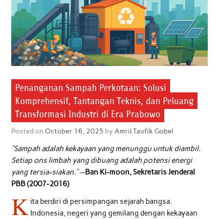
Penanganan Sampah Perkotaan: Solusi
Komprehensif, Tantangan Teknis, dan Peluang
Transformasi Industri di Era Prabowo
Posted on
October 16, 2025
by
Amril Taufik Gobel
“Sampah adalah kekayaan yang menunggu untuk diambil.
Setiap ons limbah yang dibuang adalah potensi energi
yang tersia-siakan.”
—
Ban Ki-moon, Sekretaris Jenderal
PBB (2007-2016)
K
ita berdiri di persimpangan sejarah bangsa.
Indonesia, negeri yang gemilang dengan kekayaan