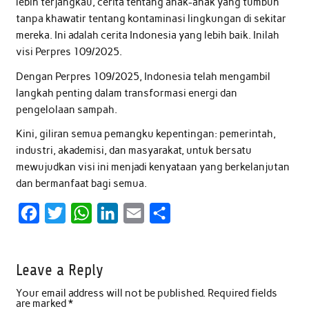
lebih terjangkau, cerita tentang anak-anak yang tumbuh
tanpa khawatir tentang kontaminasi lingkungan di sekitar
mereka. Ini adalah cerita Indonesia yang lebih baik. Inilah
visi Perpres 109/2025.
Dengan Perpres 109/2025, Indonesia telah mengambil
langkah penting dalam transformasi energi dan
pengelolaan sampah.
Kini, giliran semua pemangku kepentingan: pemerintah,
industri, akademisi, dan masyarakat, untuk bersatu
mewujudkan visi ini menjadi kenyataan yang berkelanjutan
dan bermanfaat bagi semua.
F
T
W
L
E
S
a
w
h
i
m
h
c
i
a
n
a
a
Leave a Reply
e
t
t
k
i
r
Your email address will not be published.
Required fields
b
t
s
e
l
e
are marked
*