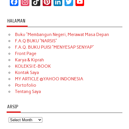
F
I
T
P
L
T
Y
a
n
i
i
i
w
o
c
s
k
n
n
i
u
HALAMAN
e
t
T
t
k
t
T
Buku “Membangun Negeri, Merawat Masa Depan
b
a
o
e
e
t
u
F.A.Q BUKU “NARSIS”
o
g
k
r
d
e
b
F.A.Q. BUKU PUISI “MENYESAP SENYAP”
o
r
e
I
r
e
Front Page
Karya & Kiprah
k
a
s
n
KOLEKSI E-BOOK
m
t
Kontak Saya
MY ARTICLE @YAHOO INDONESIA
Portofolio
Tentang Saya
ARSIP
Arsip