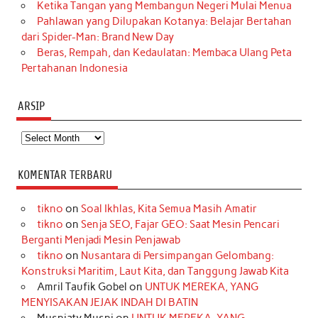
Ketika Tangan yang Membangun Negeri Mulai Menua
Pahlawan yang Dilupakan Kotanya: Belajar Bertahan
dari Spider-Man: Brand New Day
Beras, Rempah, dan Kedaulatan: Membaca Ulang Peta
Pertahanan Indonesia
ARSIP
Arsip
KOMENTAR TERBARU
tikno
on
Soal Ikhlas, Kita Semua Masih Amatir
tikno
on
Senja SEO, Fajar GEO: Saat Mesin Pencari
Berganti Menjadi Mesin Penjawab
tikno
on
Nusantara di Persimpangan Gelombang:
Konstruksi Maritim, Laut Kita, dan Tanggung Jawab Kita
Amril Taufik Gobel
on
UNTUK MEREKA, YANG
MENYISAKAN JEJAK INDAH DI BATIN
Musniaty Musni
on
UNTUK MEREKA, YANG