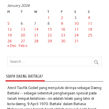
January 2026
M
T
W
T
F
S
S
1
2
3
4
5
6
7
8
9
10
11
12
13
14
15
16
17
18
19
20
21
22
23
24
25
26
27
28
29
30
31
« Dec
Feb »
SIAPA DAENG BATTALA?
Amril Taufik Gobel
yang menjuluki dirinya sebagai Daeng
Battala'-- sebagai sebentuk penghargaan spesial pada
tanah tempat kelahiran--ini adalah lelaki yang lahir di
kota daeng, 9 April 1970. Battala' dalam Bahasa