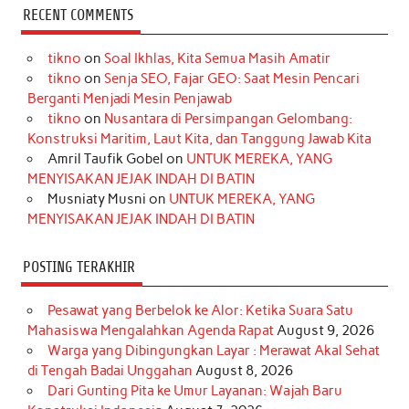
c
s
k
n
n
i
u
RECENT COMMENTS
e
t
T
t
k
t
T
tikno
on
Soal Ikhlas, Kita Semua Masih Amatir
b
a
o
e
e
t
u
tikno
on
Senja SEO, Fajar GEO: Saat Mesin Pencari
o
g
k
r
d
e
b
Berganti Menjadi Mesin Penjawab
o
r
e
I
r
e
tikno
on
Nusantara di Persimpangan Gelombang:
Konstruksi Maritim, Laut Kita, dan Tanggung Jawab Kita
k
a
s
n
Amril Taufik Gobel
on
UNTUK MEREKA, YANG
m
t
MENYISAKAN JEJAK INDAH DI BATIN
Musniaty Musni
on
UNTUK MEREKA, YANG
MENYISAKAN JEJAK INDAH DI BATIN
POSTING TERAKHIR
Pesawat yang Berbelok ke Alor: Ketika Suara Satu
Mahasiswa Mengalahkan Agenda Rapat
August 9, 2026
Warga yang Dibingungkan Layar : Merawat Akal Sehat
di Tengah Badai Unggahan
August 8, 2026
Dari Gunting Pita ke Umur Layanan: Wajah Baru