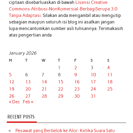
ciptaan disebarluaskan di bawah
Lisensi Creative
Commons Atribusi-NonKomersial-BerbagiSerupa 3.0
Tanpa Adaptasi
. Silakan anda mengambil atau mengutip
sebagian maupun seluruh isi blog ini asalkan jangan
lupa mencantumkan sumber asli tulisannya. Terimakasih
atas pengertian anda
January 2026
M
T
W
T
F
S
S
1
2
3
4
5
6
7
8
9
10
11
12
13
14
15
16
17
18
19
20
21
22
23
24
25
26
27
28
29
30
31
« Dec
Feb »
RECENT POSTS
Pesawat yang Berbelok ke Alor: Ketika Suara Satu