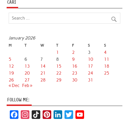
CARI
January 2026
M
T
W
T
F
S
S
1
2
3
4
5
6
7
8
9
10
11
12
13
14
15
16
17
18
19
20
21
22
23
24
25
26
27
28
29
30
31
« Dec
Feb »
FOLLOW ME:
F
I
T
P
L
T
Y
a
n
i
i
i
w
o