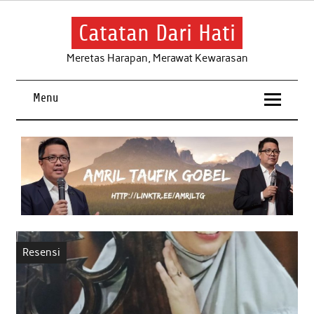
Skip
to
content
Catatan Dari Hati
Meretas Harapan, Merawat Kewarasan
Menu
Resensi