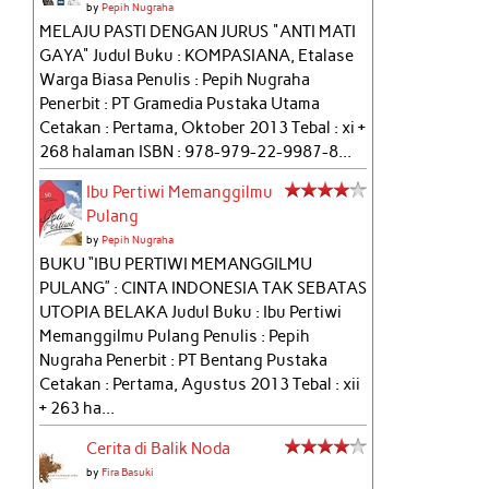
by
Pepih Nugraha
MELAJU PASTI DENGAN JURUS "ANTI MATI
GAYA" Judul Buku : KOMPASIANA, Etalase
Warga Biasa Penulis : Pepih Nugraha
Penerbit : PT Gramedia Pustaka Utama
Cetakan : Pertama, Oktober 2013 Tebal : xi +
268 halaman ISBN : 978-979-22-9987-8...
Ibu Pertiwi Memanggilmu
Pulang
by
Pepih Nugraha
BUKU “IBU PERTIWI MEMANGGILMU
PULANG” : CINTA INDONESIA TAK SEBATAS
UTOPIA BELAKA Judul Buku : Ibu Pertiwi
Memanggilmu Pulang Penulis : Pepih
Nugraha Penerbit : PT Bentang Pustaka
Cetakan : Pertama, Agustus 2013 Tebal : xii
+ 263 ha...
Cerita di Balik Noda
by
Fira Basuki