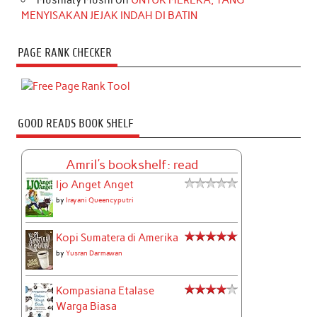
MENYISAKAN JEJAK INDAH DI BATIN
PAGE RANK CHECKER
GOOD READS BOOK SHELF
Amril's bookshelf: read
Ijo Anget Anget
by
Irayani Queencyputri
Kopi Sumatera di Amerika
by
Yusran Darmawan
Kompasiana Etalase
Warga Biasa