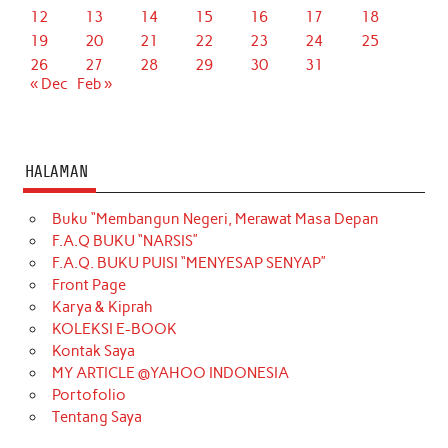
12
13
14
15
16
17
18
19
20
21
22
23
24
25
26
27
28
29
30
31
« Dec
Feb »
HALAMAN
Buku “Membangun Negeri, Merawat Masa Depan
F.A.Q BUKU “NARSIS”
F.A.Q. BUKU PUISI “MENYESAP SENYAP”
Front Page
Karya & Kiprah
KOLEKSI E-BOOK
Kontak Saya
MY ARTICLE @YAHOO INDONESIA
Portofolio
Tentang Saya