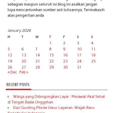
sebagian maupun seluruh isi blog ini asalkan jangan
lupa mencantumkan sumber asli tulisannya. Terimakasih
atas pengertian anda
January 2026
M
T
W
T
F
S
S
1
2
3
4
5
6
7
8
9
10
11
12
13
14
15
16
17
18
19
20
21
22
23
24
25
26
27
28
29
30
31
« Dec
Feb »
RECENT POSTS
Warga yang Dibingungkan Layar : Merawat Akal Sehat
di Tengah Badai Unggahan
Dari Gunting Pita ke Umur Layanan: Wajah Baru