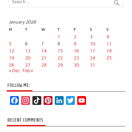
January 2026
M
T
W
T
F
S
S
1
2
3
4
5
6
7
8
9
10
11
12
13
14
15
16
17
18
19
20
21
22
23
24
25
26
27
28
29
30
31
« Dec
Feb »
FOLLOW ME:
F
I
T
P
L
T
Y
a
n
i
i
i
w
o
c
s
k
n
n
i
u
RECENT COMMENTS
e
t
T
t
k
t
T