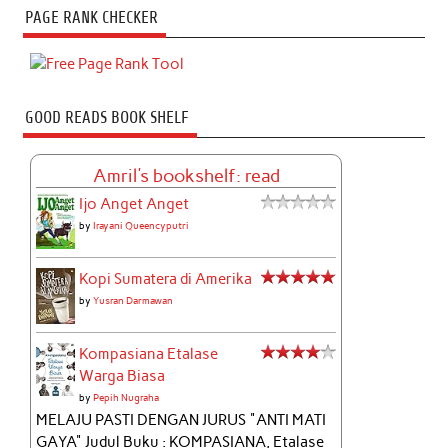
PAGE RANK CHECKER
GOOD READS BOOK SHELF
Amril's bookshelf: read
Ijo Anget Anget
by
Irayani Queencyputri
Kopi Sumatera di Amerika
by
Yusran Darmawan
Kompasiana Etalase
Warga Biasa
by
Pepih Nugraha
MELAJU PASTI DENGAN JURUS "ANTI MATI
GAYA" Judul Buku : KOMPASIANA, Etalase