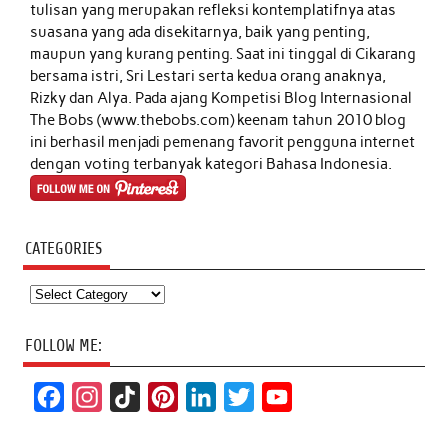
tulisan yang merupakan refleksi kontemplatifnya atas
suasana yang ada disekitarnya, baik yang penting,
maupun yang kurang penting. Saat ini tinggal di Cikarang
bersama istri, Sri Lestari serta kedua orang anaknya,
Rizky dan Alya. Pada ajang Kompetisi Blog Internasional
The Bobs (www.thebobs.com) keenam tahun 2010 blog
ini berhasil menjadi pemenang favorit pengguna internet
dengan voting terbanyak kategori Bahasa Indonesia.
CATEGORIES
Categories
FOLLOW ME:
F
I
T
P
L
T
Y
a
n
i
i
i
w
o