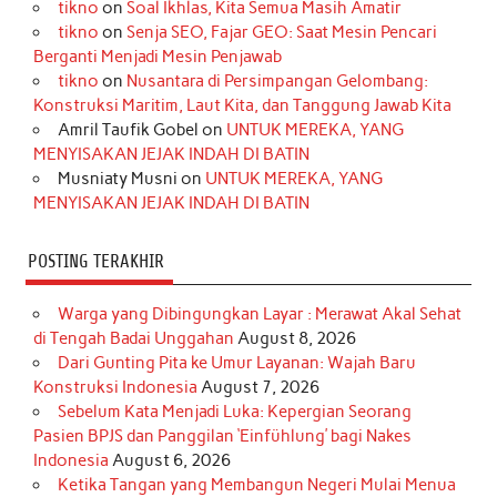
tikno
on
Soal Ikhlas, Kita Semua Masih Amatir
b
a
o
e
e
t
u
tikno
on
Senja SEO, Fajar GEO: Saat Mesin Pencari
o
g
k
r
d
e
b
Berganti Menjadi Mesin Penjawab
o
r
e
I
r
e
tikno
on
Nusantara di Persimpangan Gelombang:
Konstruksi Maritim, Laut Kita, dan Tanggung Jawab Kita
k
a
s
n
Amril Taufik Gobel
on
UNTUK MEREKA, YANG
m
t
MENYISAKAN JEJAK INDAH DI BATIN
Musniaty Musni
on
UNTUK MEREKA, YANG
MENYISAKAN JEJAK INDAH DI BATIN
POSTING TERAKHIR
Warga yang Dibingungkan Layar : Merawat Akal Sehat
di Tengah Badai Unggahan
August 8, 2026
Dari Gunting Pita ke Umur Layanan: Wajah Baru
Konstruksi Indonesia
August 7, 2026
Sebelum Kata Menjadi Luka: Kepergian Seorang
Pasien BPJS dan Panggilan ‘Einfühlung’ bagi Nakes
Indonesia
August 6, 2026
Ketika Tangan yang Membangun Negeri Mulai Menua