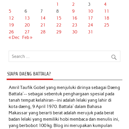
1
2
3
4
5
6
7
8
9
10
11
12
13
14
15
16
17
18
19
20
21
22
23
24
25
26
27
28
29
30
31
« Dec
Feb »
SIAPA DAENG BATTALA?
Amril Taufik Gobel
yang menjuluki dirinya sebagai Daeng
Battala'-- sebagai sebentuk penghargaan spesial pada
tanah tempat kelahiran--ini adalah lelaki yang lahir di
kota daeng, 9 April 1970. Battala' dalam Bahasa
Makassar yang berarti berat adalah merujuk pada berat
badan lelaki yang memiliki hobi membaca dan menulis ini,
yang berbobot 100 kg. Blog ini merupakan kumpulan