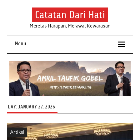
Skip
to
content
Catatan Dari Hati
Meretas Harapan, Merawat Kewarasan
Menu
DAY:
JANUARY 27, 2026
Artikel