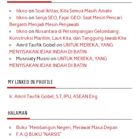
tikno
on
Soal Ikhlas, Kita Semua Masih Amatir
tikno
on
Senja SEO, Fajar GEO: Saat Mesin Pencari
Berganti Menjadi Mesin Penjawab
tikno
on
Nusantara di Persimpangan Gelombang:
Konstruksi Maritim, Laut Kita, dan Tanggung Jawab Kita
Amril Taufik Gobel
on
UNTUK MEREKA, YANG
MENYISAKAN JEJAK INDAH DI BATIN
Musniaty Musni
on
UNTUK MEREKA, YANG
MENYISAKAN JEJAK INDAH DI BATIN
MY LINKED IN PROFILE
Ir. Amril Taufik Gobel, S.T, IPU, ASEAN Eng.
HALAMAN
Buku “Membangun Negeri, Merawat Masa Depan
F.A.Q BUKU “NARSIS”