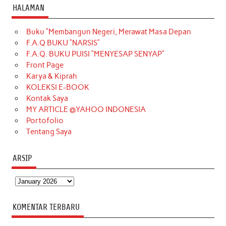
c
s
k
n
n
i
u
HALAMAN
e
t
T
t
k
t
T
Buku “Membangun Negeri, Merawat Masa Depan
b
a
o
e
e
t
u
F.A.Q BUKU “NARSIS”
o
g
k
r
d
e
b
F.A.Q. BUKU PUISI “MENYESAP SENYAP”
o
r
e
I
r
e
Front Page
Karya & Kiprah
k
a
s
n
KOLEKSI E-BOOK
m
t
Kontak Saya
MY ARTICLE @YAHOO INDONESIA
Portofolio
Tentang Saya
ARSIP
Arsip
KOMENTAR TERBARU