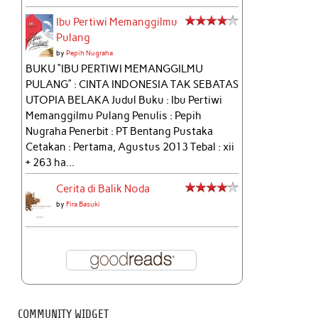
Ibu Pertiwi Memanggilmu
Pulang
by
Pepih Nugraha
BUKU “IBU PERTIWI MEMANGGILMU
PULANG” : CINTA INDONESIA TAK SEBATAS
UTOPIA BELAKA Judul Buku : Ibu Pertiwi
Memanggilmu Pulang Penulis : Pepih
Nugraha Penerbit : PT Bentang Pustaka
Cetakan : Pertama, Agustus 2013 Tebal : xii
+ 263 ha...
Cerita di Balik Noda
by
Fira Basuki
COMMUNITY WIDGET