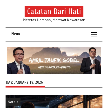
Skip
to
content
Catatan Dari Hati
Meretas Harapan, Merawat Kewarasan
Menu
DAY:
JANUARY 19, 2026
Narsis