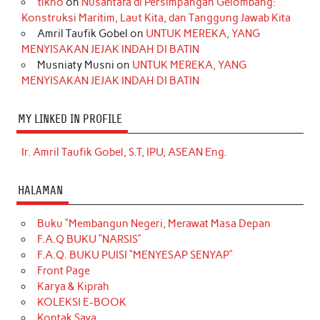
tikno
on
Nusantara di Persimpangan Gelombang:
Konstruksi Maritim, Laut Kita, dan Tanggung Jawab Kita
Amril Taufik Gobel
on
UNTUK MEREKA, YANG
MENYISAKAN JEJAK INDAH DI BATIN
Musniaty Musni
on
UNTUK MEREKA, YANG
MENYISAKAN JEJAK INDAH DI BATIN
MY LINKED IN PROFILE
Ir. Amril Taufik Gobel, S.T, IPU, ASEAN Eng.
HALAMAN
Buku “Membangun Negeri, Merawat Masa Depan
F.A.Q BUKU “NARSIS”
F.A.Q. BUKU PUISI “MENYESAP SENYAP”
Front Page
Karya & Kiprah
KOLEKSI E-BOOK
Kontak Saya