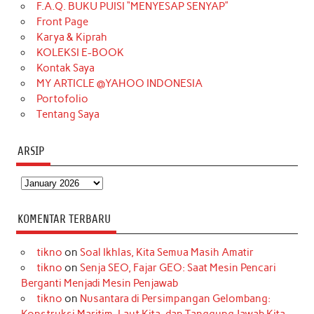
o
g
k
r
d
e
b
F.A.Q. BUKU PUISI “MENYESAP SENYAP”
o
r
e
I
r
e
Front Page
Karya & Kiprah
k
a
s
n
KOLEKSI E-BOOK
m
t
Kontak Saya
MY ARTICLE @YAHOO INDONESIA
Portofolio
Tentang Saya
ARSIP
Arsip
KOMENTAR TERBARU
tikno
on
Soal Ikhlas, Kita Semua Masih Amatir
tikno
on
Senja SEO, Fajar GEO: Saat Mesin Pencari
Berganti Menjadi Mesin Penjawab
tikno
on
Nusantara di Persimpangan Gelombang: