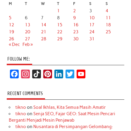
M
T
W
T
F
S
S
1
2
3
4
5
6
7
8
9
10
11
12
13
14
15
16
17
18
19
20
21
22
23
24
25
26
27
28
29
30
31
« Dec
Feb »
FOLLOW ME:
F
I
T
P
L
T
Y
a
n
i
i
i
w
o
c
s
k
n
n
i
u
RECENT COMMENTS
e
t
T
t
k
t
T
tikno
on
Soal Ikhlas, Kita Semua Masih Amatir
b
a
o
e
e
t
u
tikno
on
Senja SEO, Fajar GEO: Saat Mesin Pencari
o
g
k
r
d
e
b
Berganti Menjadi Mesin Penjawab
o
r
e
I
r
e
tikno
on
Nusantara di Persimpangan Gelombang: