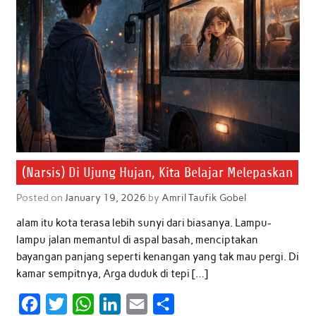
(Narsis) Di Ujung Hujan, Kita Belajar Melepaskan
Posted on
January 19, 2026
by
Amril Taufik Gobel
alam itu kota terasa lebih sunyi dari biasanya. Lampu-
lampu jalan memantul di aspal basah, menciptakan
bayangan panjang seperti kenangan yang tak mau pergi. Di
kamar sempitnya, Arga duduk di tepi […]
F
T
W
L
E
S