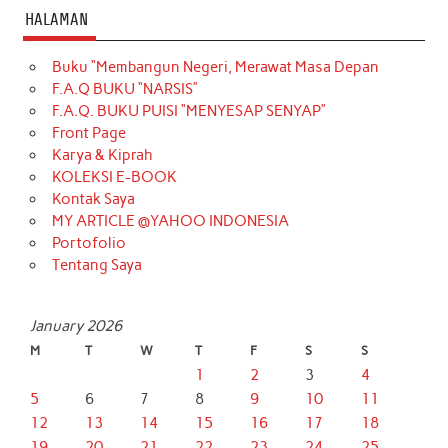
HALAMAN
Buku “Membangun Negeri, Merawat Masa Depan
F.A.Q BUKU “NARSIS”
F.A.Q. BUKU PUISI “MENYESAP SENYAP”
Front Page
Karya & Kiprah
KOLEKSI E-BOOK
Kontak Saya
MY ARTICLE @YAHOO INDONESIA
Portofolio
Tentang Saya
January 2026
M
T
W
T
F
S
S
1
2
3
4
5
6
7
8
9
10
11
12
13
14
15
16
17
18
19
20
21
22
23
24
25