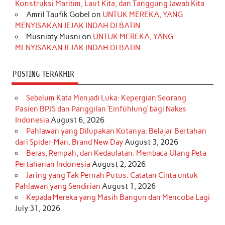
Konstruksi Maritim, Laut Kita, dan Tanggung Jawab Kita
k
a
s
n
Amril Taufik Gobel
on
UNTUK MEREKA, YANG
m
t
MENYISAKAN JEJAK INDAH DI BATIN
Musniaty Musni
on
UNTUK MEREKA, YANG
MENYISAKAN JEJAK INDAH DI BATIN
POSTING TERAKHIR
Sebelum Kata Menjadi Luka: Kepergian Seorang
Pasien BPJS dan Panggilan ‘Einfühlung’ bagi Nakes
Indonesia
August 6, 2026
Pahlawan yang Dilupakan Kotanya: Belajar Bertahan
dari Spider-Man: Brand New Day
August 3, 2026
Beras, Rempah, dan Kedaulatan: Membaca Ulang Peta
Pertahanan Indonesia
August 2, 2026
Jaring yang Tak Pernah Putus: Catatan Cinta untuk
Pahlawan yang Sendirian
August 1, 2026
Kepada Mereka yang Masih Bangun dan Mencoba Lagi
July 31, 2026