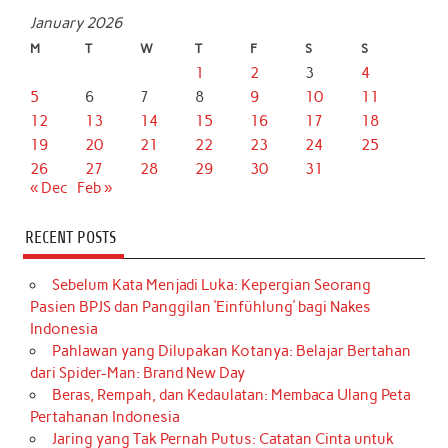
January 2026
M
T
W
T
F
S
S
1
2
3
4
5
6
7
8
9
10
11
12
13
14
15
16
17
18
19
20
21
22
23
24
25
26
27
28
29
30
31
« Dec
Feb »
RECENT POSTS
Sebelum Kata Menjadi Luka: Kepergian Seorang
Pasien BPJS dan Panggilan ‘Einfühlung’ bagi Nakes
Indonesia
Pahlawan yang Dilupakan Kotanya: Belajar Bertahan
dari Spider-Man: Brand New Day
Beras, Rempah, dan Kedaulatan: Membaca Ulang Peta
Pertahanan Indonesia
Jaring yang Tak Pernah Putus: Catatan Cinta untuk