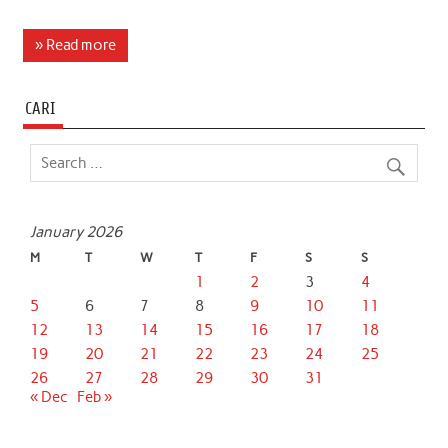
a
w
h
i
m
h
c
i
a
n
a
a
» Read more
e
t
t
k
i
r
b
t
s
e
l
e
CARI
o
e
A
d
o
r
p
I
k
p
n
January 2026
M
T
W
T
F
S
S
1
2
3
4
5
6
7
8
9
10
11
12
13
14
15
16
17
18
19
20
21
22
23
24
25
26
27
28
29
30
31
« Dec
Feb »