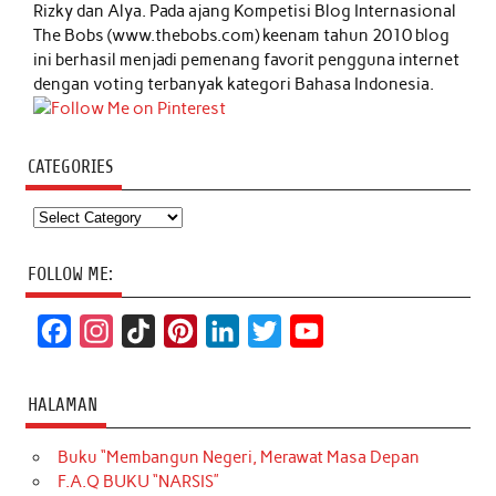
Rizky dan Alya. Pada ajang Kompetisi Blog Internasional
The Bobs (www.thebobs.com) keenam tahun 2010 blog
ini berhasil menjadi pemenang favorit pengguna internet
dengan voting terbanyak kategori Bahasa Indonesia.
CATEGORIES
Categories
FOLLOW ME:
F
I
T
P
L
T
Y
a
n
i
i
i
w
o
c
s
k
n
n
i
u
HALAMAN
e
t
T
t
k
t
T
Buku “Membangun Negeri, Merawat Masa Depan
b
a
o
e
e
t
u
F.A.Q BUKU “NARSIS”