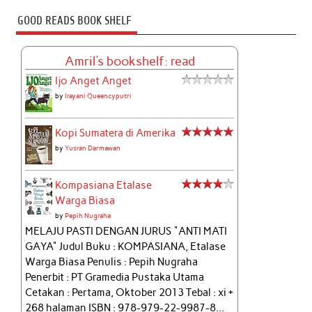
GOOD READS BOOK SHELF
Amril's bookshelf: read
Ijo Anget Anget
by
Irayani Queencyputri
Kopi Sumatera di Amerika
by
Yusran Darmawan
Kompasiana Etalase
Warga Biasa
by
Pepih Nugraha
MELAJU PASTI DENGAN JURUS "ANTI MATI
GAYA" Judul Buku : KOMPASIANA, Etalase
Warga Biasa Penulis : Pepih Nugraha
Penerbit : PT Gramedia Pustaka Utama
Cetakan : Pertama, Oktober 2013 Tebal : xi +
268 halaman ISBN : 978-979-22-9987-8...