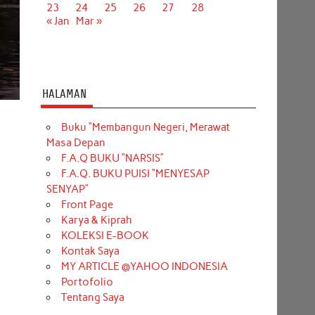
23
24
25
26
27
28
« Jan
Mar »
HALAMAN
Buku “Membangun Negeri, Merawat
Masa Depan
F.A.Q BUKU “NARSIS”
F.A.Q. BUKU PUISI “MENYESAP
SENYAP”
Front Page
Karya & Kiprah
KOLEKSI E-BOOK
Kontak Saya
MY ARTICLE @YAHOO INDONESIA
?
Portofolio
Tentang Saya