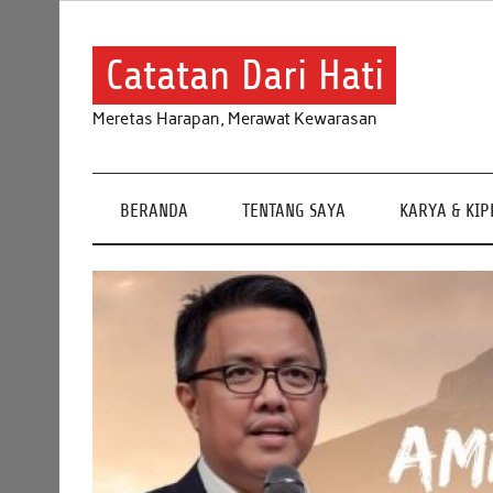
Skip
to
content
Catatan Dari Hati
Meretas Harapan, Merawat Kewarasan
BERANDA
TENTANG SAYA
KARYA & KI