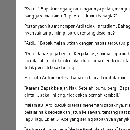
“Ssst…” Bapak mengangkat tangannya pelan, mengusap 
bangga sama kamu. Tapi Ardi… kamu bahagia?”
Pertanyaan itu menampar Ardi telak. Ia terdiam. Bahagi
nyenyak tanpa mimpi buruk tentang deadline?
“Ardi…” Bapak melanjutkan dengan napas terputus-p
“Dulu Bapak juga begitu. Kerja keras, sampai lupa mak
menikmati rembulan di malam hari, lupa mendengar t
tidak pernah bisa diulang.”
Air mata Ardi menetes. “Bapak selalu ada untuk kami…
“Karena Bapak belajar, Nak. Setelah ibumu pergi, Bapa
cintai… sekali hilang, tidak akan pernah kembali.”
Malam itu, Ardi duduk di teras menemani bapaknya. Me
belajar naik sepeda dan jatuh ke sawah, tentang saa
lagu-lagu Ebiet G. Ade yang sering bapaknya nyanyika
“Ardi masih ingat lagu ‘Sketsa Rembulan Emas’?” tanya