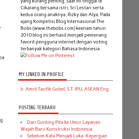
yang kurang penting. Saat ini tinggal di
Cikarang bersama istri, Sri Lestari serta
k
kedua orang anaknya, Rizky dan Alya. Pada
ajang Kompetisi Blog Internasional The
r
Bobs (www.thebobs.com) keenam tahun
2010 blog ini berhasil menjadi pemenang
favorit pengguna internet dengan voting
terbanyak kategori Bahasa Indonesia.
upa
MY LINKED IN PROFILE
Ir. Amril Taufik Gobel, S.T, IPU, ASEAN Eng.
POSTING TERBARU
ng
Dari Gunting Pita ke Umur Layanan:
Wajah Baru Konstruksi Indonesia
Sebelum Kata Menjadi Luka: Kepergian