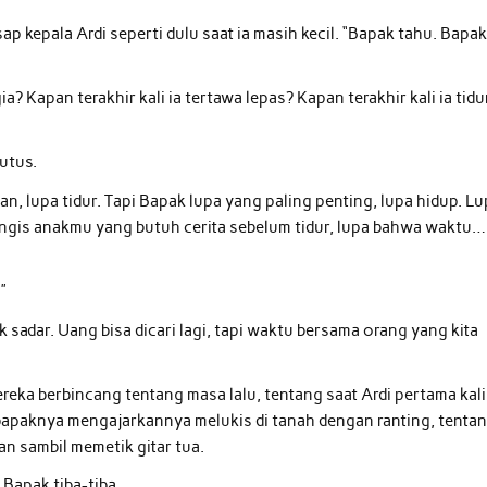
kepala Ardi seperti dulu saat ia masih kecil. “Bapak tahu. Bapa
a? Kapan terakhir kali ia tertawa lepas? Kapan terakhir kali ia tidu
utus.
an, lupa tidur. Tapi Bapak lupa yang paling penting, lupa hidup. L
angis anakmu yang butuh cerita sebelum tidur, lupa bahwa waktu…
”
k sadar. Uang bisa dicari lagi, tapi waktu bersama orang yang kita
reka berbincang tentang masa lalu, tentang saat Ardi pertama kali
t bapaknya mengajarkannya melukis di tanah dengan ranting, tenta
n sambil memetik gitar tua.
 Bapak tiba-tiba.