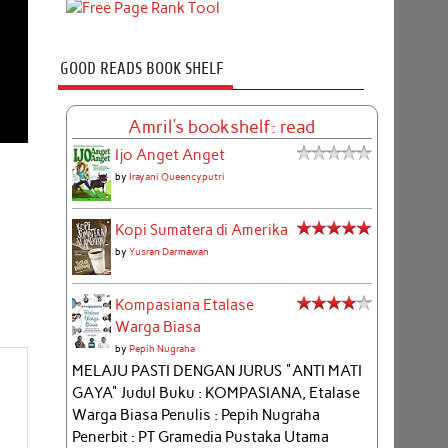
GOOD READS BOOK SHELF
Amril's bookshelf: read
Ijo Anget Anget
by
Irayani Queencyputri
Kopi Sumatera di Amerika
by
Yusran Darmawan
Kompasiana Etalase
Warga Biasa
by
Pepih Nugraha
MELAJU PASTI DENGAN JURUS "ANTI MATI
GAYA" Judul Buku : KOMPASIANA, Etalase
Warga Biasa Penulis : Pepih Nugraha
Penerbit : PT Gramedia Pustaka Utama