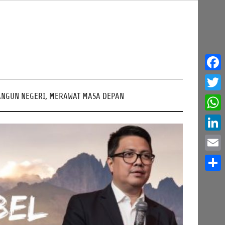
Face
NGUN NEGERI, MERAWAT MASA DEPAN
Twitt
What
Linke
Email
Share