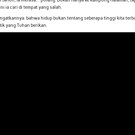
h tahun, ia merasa… pulang. Bukan hanya ke kampung halaman, ta
i ia cari di tempat yang salah.
ngatkannya: bahwa hidup bukan tentang seberapa tinggi kita terb
tik yang Tuhan berikan.