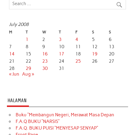
July 2008
M
T
W
T
F
S
S
1
2
3
4
5
6
7
8
9
10
11
12
13
14
15
16
17
18
19
20
21
22
23
24
25
26
27
28
29
30
31
« Jun
Aug »
HALAMAN
Buku “Membangun Negeri, Merawat Masa Depan
F.A.Q BUKU “NARSIS”
F.A.Q. BUKU PUISI “MENYESAP SENYAP”
Front Page