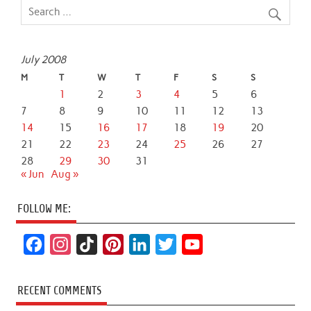
July 2008
M
T
W
T
F
S
S
1
2
3
4
5
6
7
8
9
10
11
12
13
14
15
16
17
18
19
20
21
22
23
24
25
26
27
28
29
30
31
« Jun
Aug »
FOLLOW ME:
F
I
T
P
L
T
Y
a
n
i
i
i
w
o
c
s
k
n
n
i
u
RECENT COMMENTS
e
t
T
t
k
t
T