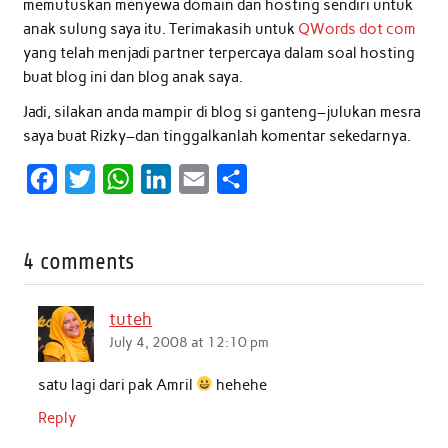
memutuskan menyewa domain dan hosting sendiri untuk
anak sulung saya itu. Terimakasih untuk
QWords dot com
yang telah menjadi partner terpercaya dalam soal hosting
buat blog ini dan blog anak saya.
Jadi, silakan anda mampir di blog si ganteng–julukan mesra
saya buat Rizky–dan tinggalkanlah komentar sekedarnya.
F
T
W
L
E
S
a
w
h
i
m
h
c
i
a
n
a
a
4 comments
e
t
t
k
i
r
b
t
s
e
l
e
tuteh
o
e
A
d
July 4, 2008 at 12:10 pm
o
r
p
I
satu lagi dari pak Amril
hehehe
k
p
n
Reply