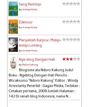
Sang Pemimpi
by
Andrea Hirata
Edensor
by
Andrea Hirata
Maryamah Karpov: Mimpi-
mimpi Lintang
by
Andrea Hirata
Nge-blog Dengan Hati
by
Ndoro Kakung
Blogisme ala Ndoro Kakung Judul
Buku : Ngeblog Dengan Hati Penulis :
Wicaksono “Ndoro Kakung” Editor : Windy
Ariestanty Penerbit : Gagas Media, Terbitan :
Cetakan pertama, 2009 Jumlah Halaman :
142 Di ranah blog Indonesia, nama N...