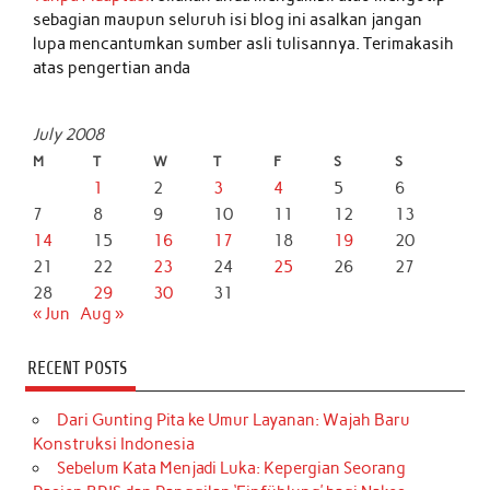
sebagian maupun seluruh isi blog ini asalkan jangan
lupa mencantumkan sumber asli tulisannya. Terimakasih
atas pengertian anda
July 2008
M
T
W
T
F
S
S
1
2
3
4
5
6
7
8
9
10
11
12
13
14
15
16
17
18
19
20
21
22
23
24
25
26
27
28
29
30
31
« Jun
Aug »
RECENT POSTS
Dari Gunting Pita ke Umur Layanan: Wajah Baru
Konstruksi Indonesia
Sebelum Kata Menjadi Luka: Kepergian Seorang