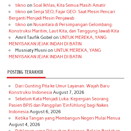
tikno
on
Soal Ikhlas, Kita Semua Masih Amatir
b
a
o
e
e
t
u
tikno
on
Senja SEO, Fajar GEO: Saat Mesin Pencari
o
g
k
r
d
e
b
Berganti Menjadi Mesin Penjawab
o
r
e
I
r
e
tikno
on
Nusantara di Persimpangan Gelombang:
Konstruksi Maritim, Laut Kita, dan Tanggung Jawab Kita
k
a
s
n
Amril Taufik Gobel
on
UNTUK MEREKA, YANG
m
t
MENYISAKAN JEJAK INDAH DI BATIN
Musniaty Musni
on
UNTUK MEREKA, YANG
MENYISAKAN JEJAK INDAH DI BATIN
POSTING TERAKHIR
Dari Gunting Pita ke Umur Layanan: Wajah Baru
Konstruksi Indonesia
August 7, 2026
Sebelum Kata Menjadi Luka: Kepergian Seorang
Pasien BPJS dan Panggilan ‘Einfühlung’ bagi Nakes
Indonesia
August 6, 2026
Ketika Tangan yang Membangun Negeri Mulai Menua
August 4, 2026
Pahlawan yang Dilupakan Kotanya: Belajar Bertahan