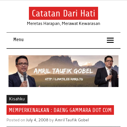
Skip
to
content
Catatan Dari Hati
Meretas Harapan, Merawat Kewarasan
Menu
Kisahku
MEMPERKENALKAN : DAENG GAMMARA DOT COM
Posted on
July 4, 2008
by
Amril Taufik Gobel