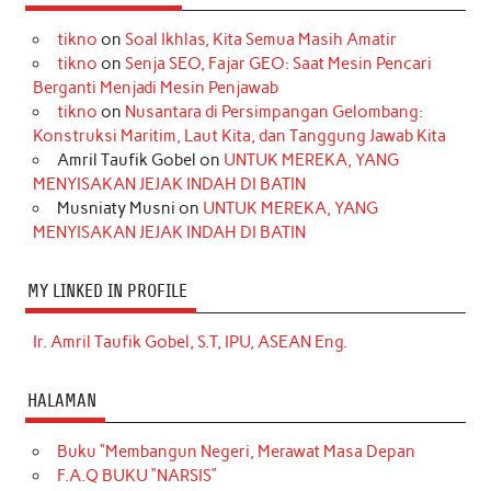
tikno
on
Soal Ikhlas, Kita Semua Masih Amatir
tikno
on
Senja SEO, Fajar GEO: Saat Mesin Pencari
Berganti Menjadi Mesin Penjawab
tikno
on
Nusantara di Persimpangan Gelombang:
Konstruksi Maritim, Laut Kita, dan Tanggung Jawab Kita
Amril Taufik Gobel
on
UNTUK MEREKA, YANG
MENYISAKAN JEJAK INDAH DI BATIN
Musniaty Musni
on
UNTUK MEREKA, YANG
MENYISAKAN JEJAK INDAH DI BATIN
MY LINKED IN PROFILE
Ir. Amril Taufik Gobel, S.T, IPU, ASEAN Eng.
HALAMAN
Buku “Membangun Negeri, Merawat Masa Depan
F.A.Q BUKU “NARSIS”