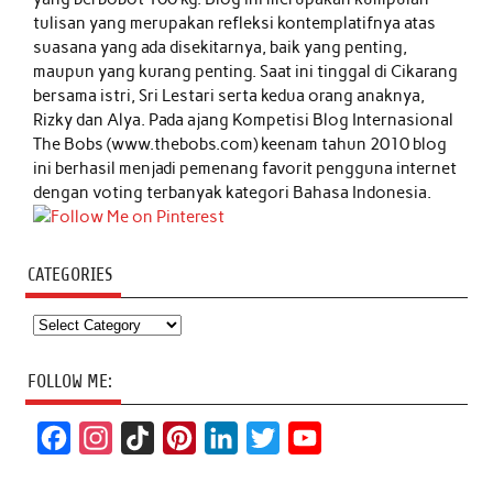
tulisan yang merupakan refleksi kontemplatifnya atas
suasana yang ada disekitarnya, baik yang penting,
maupun yang kurang penting. Saat ini tinggal di Cikarang
bersama istri, Sri Lestari serta kedua orang anaknya,
Rizky dan Alya. Pada ajang Kompetisi Blog Internasional
The Bobs (www.thebobs.com) keenam tahun 2010 blog
ini berhasil menjadi pemenang favorit pengguna internet
dengan voting terbanyak kategori Bahasa Indonesia.
CATEGORIES
Categories
FOLLOW ME:
F
I
T
P
L
T
Y
a
n
i
i
i
w
o