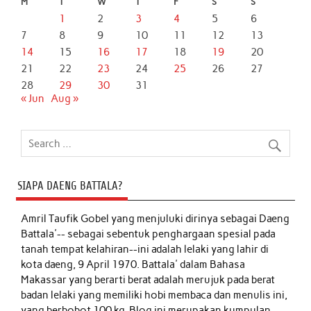
M
T
W
T
F
S
S
1
2
3
4
5
6
7
8
9
10
11
12
13
14
15
16
17
18
19
20
21
22
23
24
25
26
27
28
29
30
31
« Jun
Aug »
SIAPA DAENG BATTALA?
Amril Taufik Gobel
yang menjuluki dirinya sebagai Daeng
Battala'-- sebagai sebentuk penghargaan spesial pada
tanah tempat kelahiran--ini adalah lelaki yang lahir di
kota daeng, 9 April 1970. Battala' dalam Bahasa
Makassar yang berarti berat adalah merujuk pada berat
badan lelaki yang memiliki hobi membaca dan menulis ini,
yang berbobot 100 kg. Blog ini merupakan kumpulan