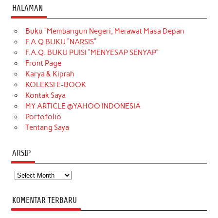
c
s
k
n
n
i
u
HALAMAN
e
t
T
t
k
t
T
Buku “Membangun Negeri, Merawat Masa Depan
b
a
o
e
e
t
u
F.A.Q BUKU “NARSIS”
o
g
k
r
d
e
b
F.A.Q. BUKU PUISI “MENYESAP SENYAP”
o
r
e
I
r
e
Front Page
Karya & Kiprah
k
a
s
n
KOLEKSI E-BOOK
m
t
Kontak Saya
MY ARTICLE @YAHOO INDONESIA
Portofolio
Tentang Saya
ARSIP
Arsip
KOMENTAR TERBARU