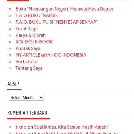
e
t
T
t
k
t
T
Buku “Membangun Negeri, Merawat Masa Depan
b
a
o
e
e
t
u
F.A.Q BUKU “NARSIS”
o
g
k
r
d
e
b
F.A.Q. BUKU PUISI “MENYESAP SENYAP”
o
r
e
I
r
e
Front Page
Karya & Kiprah
k
a
s
n
KOLEKSI E-BOOK
m
t
Kontak Saya
MY ARTICLE @YAHOO INDONESIA
Portofolio
Tentang Saya
ARSIP
Arsip
KOMENTAR TERBARU
tikno
on
Soal Ikhlas, Kita Semua Masih Amatir
tikno
on
Senja SEO, Fajar GEO: Saat Mesin Pencari