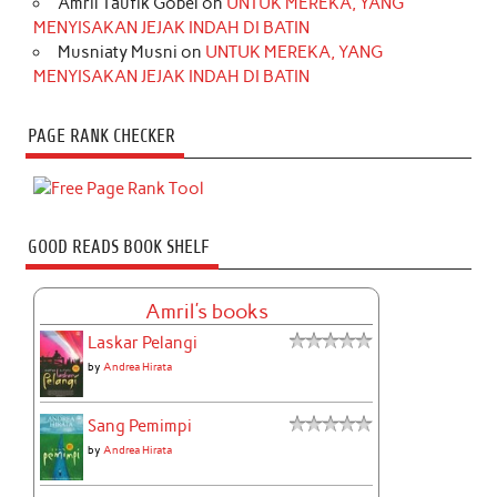
Amril Taufik Gobel
on
UNTUK MEREKA, YANG
MENYISAKAN JEJAK INDAH DI BATIN
Musniaty Musni
on
UNTUK MEREKA, YANG
MENYISAKAN JEJAK INDAH DI BATIN
PAGE RANK CHECKER
GOOD READS BOOK SHELF
Amril's books
Laskar Pelangi
by
Andrea Hirata
Sang Pemimpi
by
Andrea Hirata