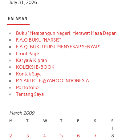
July 31, 2026
HALAMAN
Buku “Membangun Negeri, Merawat Masa Depan
F.A.Q BUKU “NARSIS”
F.A.Q. BUKU PUISI “MENYESAP SENYAP”
Front Page
Karya & Kiprah
KOLEKSI E-BOOK
Kontak Saya
MY ARTICLE @YAHOO INDONESIA
Portofolio
Tentang Saya
March 2009
M
T
W
T
F
S
S
1
2
3
4
5
6
7
8