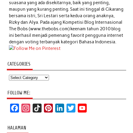
suasana yang ada disekitarnya, baik yang penting,
maupun yang kurang penting. Saat ini tinggal di Cikarang
bersama istri, Sri Lestari serta kedua orang anaknya,
Rizky dan Alya. Pada ajang Kompetisi Blog Internasional
The Bobs (www.thebobs.com) keenam tahun 2010 blog
ini berhasil menjadi pemenang favorit pengguna internet
dengan voting terbanyak kategori Bahasa Indonesia.
CATEGORIES
Categories
FOLLOW ME:
F
I
T
P
L
T
Y
a
n
i
i
i
w
o
c
s
k
n
n
i
u
HALAMAN