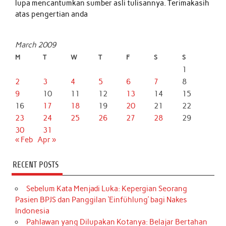
lupa mencantumkan sumber asli tulisannya. Terimakasih
atas pengertian anda
March 2009
M
T
W
T
F
S
S
1
2
3
4
5
6
7
8
9
10
11
12
13
14
15
16
17
18
19
20
21
22
23
24
25
26
27
28
29
30
31
« Feb
Apr »
RECENT POSTS
Sebelum Kata Menjadi Luka: Kepergian Seorang
Pasien BPJS dan Panggilan ‘Einfühlung’ bagi Nakes
Indonesia
Pahlawan yang Dilupakan Kotanya: Belajar Bertahan