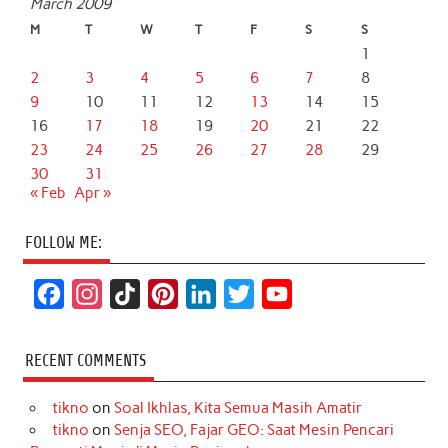
March 2009
M
T
W
T
F
S
S
1
2
3
4
5
6
7
8
9
10
11
12
13
14
15
16
17
18
19
20
21
22
23
24
25
26
27
28
29
30
31
« Feb
Apr »
FOLLOW ME:
F
I
T
P
L
T
Y
a
n
i
i
i
w
o
c
s
k
n
n
i
u
RECENT COMMENTS
e
t
T
t
k
t
T
tikno
on
Soal Ikhlas, Kita Semua Masih Amatir
b
a
o
e
e
t
u
tikno
on
Senja SEO, Fajar GEO: Saat Mesin Pencari
o
g
k
r
d
e
b