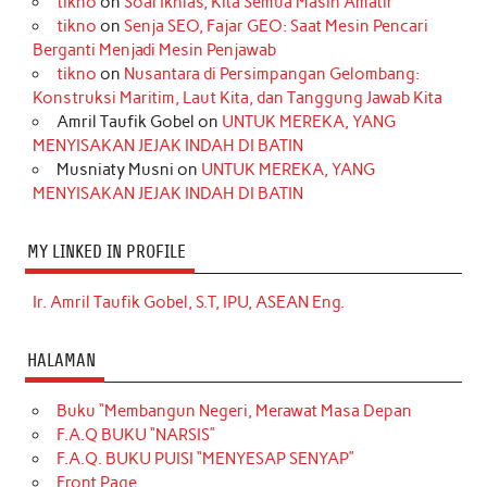
tikno
on
Soal Ikhlas, Kita Semua Masih Amatir
tikno
on
Senja SEO, Fajar GEO: Saat Mesin Pencari
Berganti Menjadi Mesin Penjawab
tikno
on
Nusantara di Persimpangan Gelombang:
Konstruksi Maritim, Laut Kita, dan Tanggung Jawab Kita
Amril Taufik Gobel
on
UNTUK MEREKA, YANG
MENYISAKAN JEJAK INDAH DI BATIN
Musniaty Musni
on
UNTUK MEREKA, YANG
MENYISAKAN JEJAK INDAH DI BATIN
MY LINKED IN PROFILE
Ir. Amril Taufik Gobel, S.T, IPU, ASEAN Eng.
HALAMAN
Buku “Membangun Negeri, Merawat Masa Depan
F.A.Q BUKU “NARSIS”
F.A.Q. BUKU PUISI “MENYESAP SENYAP”
Front Page