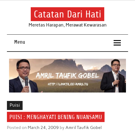
Skip
to
content
Catatan Dari Hati
Meretas Harapan, Merawat Kewarasan
Menu
Puisi
PUISI : MENGHAYATI BENING NUANSAMU
Posted on
March 24, 2009
by
Amril Taufik Gobel