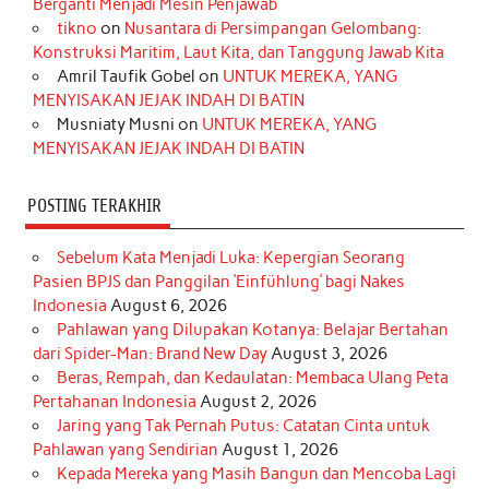
Berganti Menjadi Mesin Penjawab
o
r
e
I
r
e
tikno
on
Nusantara di Persimpangan Gelombang:
Konstruksi Maritim, Laut Kita, dan Tanggung Jawab Kita
k
a
s
n
Amril Taufik Gobel
on
UNTUK MEREKA, YANG
m
t
MENYISAKAN JEJAK INDAH DI BATIN
Musniaty Musni
on
UNTUK MEREKA, YANG
MENYISAKAN JEJAK INDAH DI BATIN
POSTING TERAKHIR
Sebelum Kata Menjadi Luka: Kepergian Seorang
Pasien BPJS dan Panggilan ‘Einfühlung’ bagi Nakes
Indonesia
August 6, 2026
Pahlawan yang Dilupakan Kotanya: Belajar Bertahan
dari Spider-Man: Brand New Day
August 3, 2026
Beras, Rempah, dan Kedaulatan: Membaca Ulang Peta
Pertahanan Indonesia
August 2, 2026
Jaring yang Tak Pernah Putus: Catatan Cinta untuk
Pahlawan yang Sendirian
August 1, 2026
Kepada Mereka yang Masih Bangun dan Mencoba Lagi