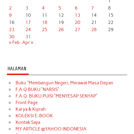
1
2
3
4
5
6
7
8
9
10
11
12
13
14
15
16
17
18
19
20
21
22
23
24
25
26
27
28
29
30
31
« Feb
Apr »
HALAMAN
Buku “Membangun Negeri, Merawat Masa Depan
F.A.Q BUKU “NARSIS”
F.A.Q. BUKU PUISI “MENYESAP SENYAP”
Front Page
Karya & Kiprah
KOLEKSI E-BOOK
Kontak Saya
MY ARTICLE @YAHOO INDONESIA