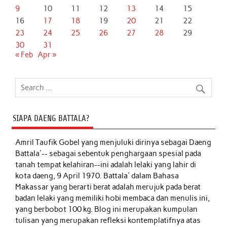
9
10
11
12
13
14
15
16
17
18
19
20
21
22
23
24
25
26
27
28
29
30
31
« Feb
Apr »
SIAPA DAENG BATTALA?
Amril Taufik Gobel
yang menjuluki dirinya sebagai Daeng
Battala'-- sebagai sebentuk penghargaan spesial pada
tanah tempat kelahiran--ini adalah lelaki yang lahir di
kota daeng, 9 April 1970. Battala' dalam Bahasa
Makassar yang berarti berat adalah merujuk pada berat
badan lelaki yang memiliki hobi membaca dan menulis ini,
yang berbobot 100 kg. Blog ini merupakan kumpulan
tulisan yang merupakan refleksi kontemplatifnya atas