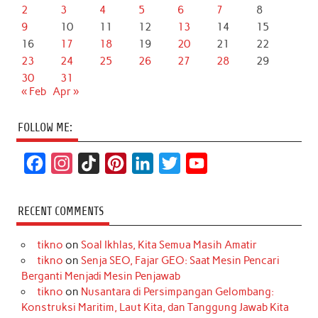
2
3
4
5
6
7
8
9
10
11
12
13
14
15
16
17
18
19
20
21
22
23
24
25
26
27
28
29
30
31
« Feb
Apr »
FOLLOW ME:
F
I
T
P
L
T
Y
a
n
i
i
i
w
o
c
s
k
n
n
i
u
RECENT COMMENTS
e
t
T
t
k
t
T
tikno
on
Soal Ikhlas, Kita Semua Masih Amatir
b
a
o
e
e
t
u
tikno
on
Senja SEO, Fajar GEO: Saat Mesin Pencari
o
g
k
r
d
e
b
Berganti Menjadi Mesin Penjawab
o
r
e
I
r
e
tikno
on
Nusantara di Persimpangan Gelombang:
Konstruksi Maritim, Laut Kita, dan Tanggung Jawab Kita
k
a
s
n