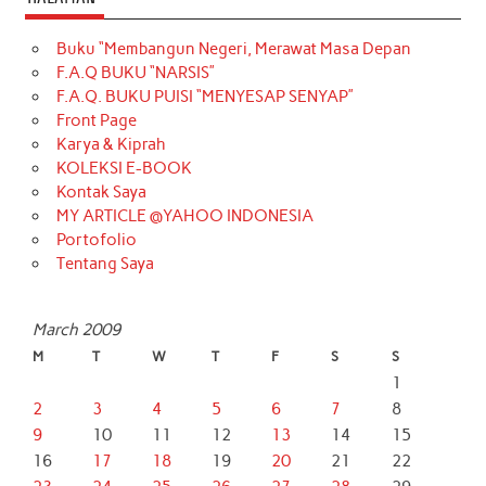
Buku “Membangun Negeri, Merawat Masa Depan
F.A.Q BUKU “NARSIS”
F.A.Q. BUKU PUISI “MENYESAP SENYAP”
Front Page
Karya & Kiprah
KOLEKSI E-BOOK
Kontak Saya
MY ARTICLE @YAHOO INDONESIA
Portofolio
Tentang Saya
March 2009
M
T
W
T
F
S
S
1
2
3
4
5
6
7
8
9
10
11
12
13
14
15
16
17
18
19
20
21
22