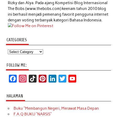
Rizky dan Alya. Pada ajang Kompetisi Blog Internasional
The Bobs (www.thebobs.com) keenam tahun 2010 blog
ini berhasil menjadi pemenang favorit pengguna internet
dengan voting terbanyak kategori Bahasa Indonesia.
CATEGORIES
Categories
FOLLOW ME:
F
I
T
P
L
T
Y
a
n
i
i
i
w
o
c
s
k
n
n
i
u
HALAMAN
e
t
T
t
k
t
T
Buku “Membangun Negeri, Merawat Masa Depan
b
a
o
e
e
t
u
F.A.Q BUKU “NARSIS”