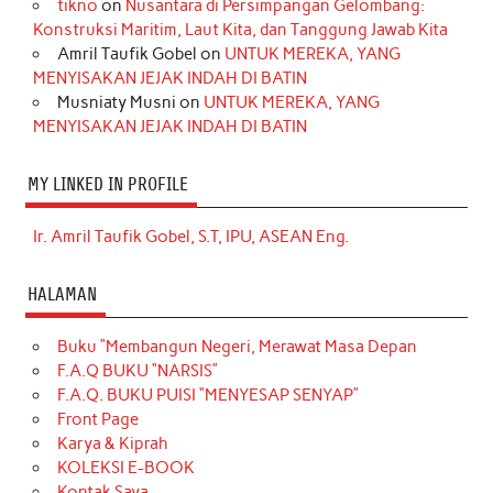
tikno
on
Nusantara di Persimpangan Gelombang:
Konstruksi Maritim, Laut Kita, dan Tanggung Jawab Kita
Amril Taufik Gobel
on
UNTUK MEREKA, YANG
MENYISAKAN JEJAK INDAH DI BATIN
Musniaty Musni
on
UNTUK MEREKA, YANG
MENYISAKAN JEJAK INDAH DI BATIN
MY LINKED IN PROFILE
Ir. Amril Taufik Gobel, S.T, IPU, ASEAN Eng.
HALAMAN
Buku “Membangun Negeri, Merawat Masa Depan
F.A.Q BUKU “NARSIS”
F.A.Q. BUKU PUISI “MENYESAP SENYAP”
Front Page
Karya & Kiprah
KOLEKSI E-BOOK
Kontak Saya