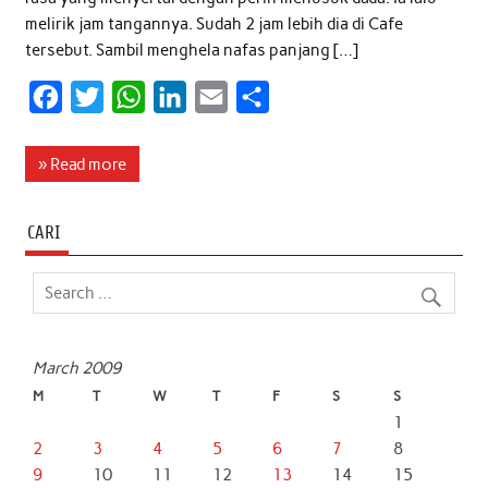
melirik jam tangannya. Sudah 2 jam lebih dia di Cafe
tersebut. Sambil menghela nafas panjang […]
F
T
W
L
E
S
a
w
h
i
m
h
c
i
a
n
a
a
» Read more
e
t
t
k
i
r
b
t
s
e
l
e
CARI
o
e
A
d
o
r
p
I
k
p
n
March 2009
M
T
W
T
F
S
S
1
2
3
4
5
6
7
8
9
10
11
12
13
14
15