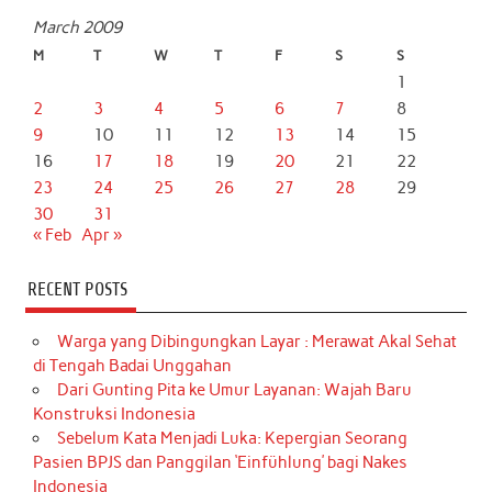
March 2009
M
T
W
T
F
S
S
1
2
3
4
5
6
7
8
9
10
11
12
13
14
15
16
17
18
19
20
21
22
23
24
25
26
27
28
29
30
31
« Feb
Apr »
RECENT POSTS
Warga yang Dibingungkan Layar : Merawat Akal Sehat
di Tengah Badai Unggahan
Dari Gunting Pita ke Umur Layanan: Wajah Baru
Konstruksi Indonesia
Sebelum Kata Menjadi Luka: Kepergian Seorang
Pasien BPJS dan Panggilan ‘Einfühlung’ bagi Nakes
Indonesia