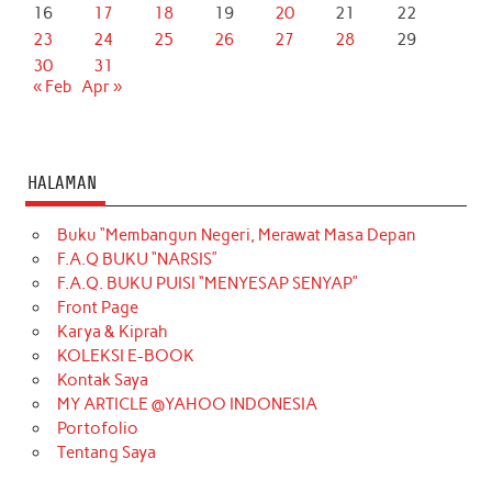
16
17
18
19
20
21
22
23
24
25
26
27
28
29
30
31
« Feb
Apr »
HALAMAN
Buku “Membangun Negeri, Merawat Masa Depan
F.A.Q BUKU “NARSIS”
F.A.Q. BUKU PUISI “MENYESAP SENYAP”
Front Page
Karya & Kiprah
KOLEKSI E-BOOK
Kontak Saya
MY ARTICLE @YAHOO INDONESIA
Portofolio
Tentang Saya