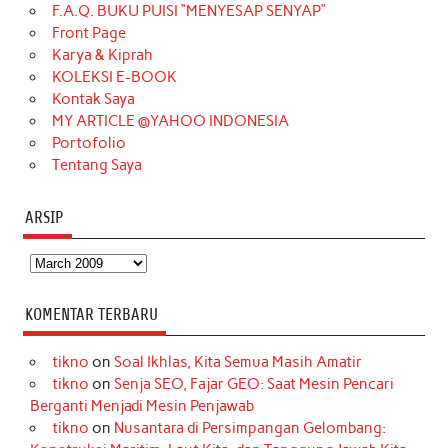
o
g
k
r
d
e
b
F.A.Q. BUKU PUISI “MENYESAP SENYAP”
o
r
e
I
r
e
Front Page
Karya & Kiprah
k
a
s
n
KOLEKSI E-BOOK
m
t
Kontak Saya
MY ARTICLE @YAHOO INDONESIA
Portofolio
Tentang Saya
ARSIP
Arsip
KOMENTAR TERBARU
tikno
on
Soal Ikhlas, Kita Semua Masih Amatir
tikno
on
Senja SEO, Fajar GEO: Saat Mesin Pencari
Berganti Menjadi Mesin Penjawab
tikno
on
Nusantara di Persimpangan Gelombang: