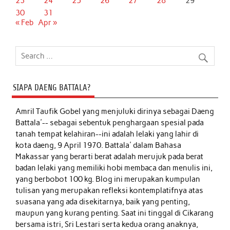
23
24
25
26
27
28
29
30
31
« Feb
Apr »
SIAPA DAENG BATTALA?
Amril Taufik Gobel
yang menjuluki dirinya sebagai Daeng
Battala'-- sebagai sebentuk penghargaan spesial pada
tanah tempat kelahiran--ini adalah lelaki yang lahir di
kota daeng, 9 April 1970. Battala' dalam Bahasa
Makassar yang berarti berat adalah merujuk pada berat
badan lelaki yang memiliki hobi membaca dan menulis ini,
yang berbobot 100 kg. Blog ini merupakan kumpulan
tulisan yang merupakan refleksi kontemplatifnya atas
suasana yang ada disekitarnya, baik yang penting,
maupun yang kurang penting. Saat ini tinggal di Cikarang
bersama istri, Sri Lestari serta kedua orang anaknya,