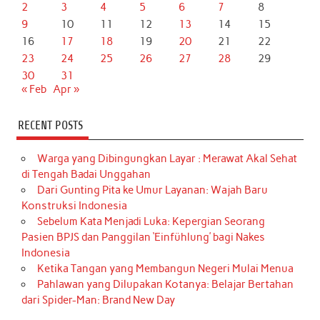
2
3
4
5
6
7
8
9
10
11
12
13
14
15
16
17
18
19
20
21
22
23
24
25
26
27
28
29
30
31
« Feb
Apr »
RECENT POSTS
Warga yang Dibingungkan Layar : Merawat Akal Sehat
di Tengah Badai Unggahan
Dari Gunting Pita ke Umur Layanan: Wajah Baru
Konstruksi Indonesia
Sebelum Kata Menjadi Luka: Kepergian Seorang
Pasien BPJS dan Panggilan ‘Einfühlung’ bagi Nakes
Indonesia
Ketika Tangan yang Membangun Negeri Mulai Menua
Pahlawan yang Dilupakan Kotanya: Belajar Bertahan
dari Spider-Man: Brand New Day