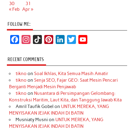
30
31
« Feb
Apr »
FOLLOW ME:
F
I
T
P
L
T
Y
a
n
i
i
i
w
o
c
s
k
n
n
i
u
RECENT COMMENTS
e
t
T
t
k
t
T
tikno
on
Soal Ikhlas, Kita Semua Masih Amatir
b
a
o
e
e
t
u
tikno
on
Senja SEO, Fajar GEO: Saat Mesin Pencari
o
g
k
r
d
e
b
Berganti Menjadi Mesin Penjawab
o
r
e
I
r
e
tikno
on
Nusantara di Persimpangan Gelombang:
Konstruksi Maritim, Laut Kita, dan Tanggung Jawab Kita
k
a
s
n
Amril Taufik Gobel
on
UNTUK MEREKA, YANG
m
t
MENYISAKAN JEJAK INDAH DI BATIN
Musniaty Musni
on
UNTUK MEREKA, YANG
MENYISAKAN JEJAK INDAH DI BATIN