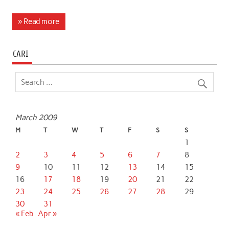
a
w
h
i
m
h
c
i
a
n
a
a
» Read more
e
t
t
k
i
r
b
t
s
e
l
e
CARI
o
e
A
d
o
r
p
I
k
p
n
March 2009
M
T
W
T
F
S
S
1
2
3
4
5
6
7
8
9
10
11
12
13
14
15
16
17
18
19
20
21
22
23
24
25
26
27
28
29
30
31
« Feb
Apr »