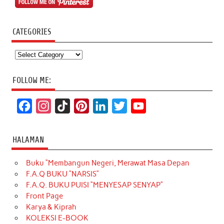
CATEGORIES
Categories
FOLLOW ME:
F
I
T
P
L
T
Y
a
n
i
i
i
w
o
c
s
k
n
n
i
u
HALAMAN
e
t
T
t
k
t
T
Buku “Membangun Negeri, Merawat Masa Depan
b
a
o
e
e
t
u
F.A.Q BUKU “NARSIS”
o
g
k
r
d
e
b
F.A.Q. BUKU PUISI “MENYESAP SENYAP”
o
r
e
I
r
e
Front Page
Karya & Kiprah
k
a
s
n
KOLEKSI E-BOOK