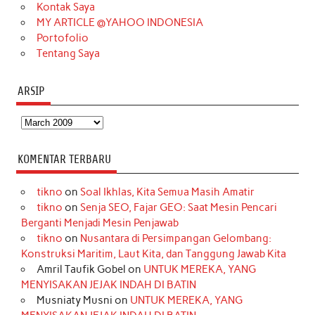
m
t
Kontak Saya
MY ARTICLE @YAHOO INDONESIA
Portofolio
Tentang Saya
ARSIP
Arsip
KOMENTAR TERBARU
tikno
on
Soal Ikhlas, Kita Semua Masih Amatir
tikno
on
Senja SEO, Fajar GEO: Saat Mesin Pencari
Berganti Menjadi Mesin Penjawab
tikno
on
Nusantara di Persimpangan Gelombang:
Konstruksi Maritim, Laut Kita, dan Tanggung Jawab Kita
Amril Taufik Gobel
on
UNTUK MEREKA, YANG
MENYISAKAN JEJAK INDAH DI BATIN
Musniaty Musni
on
UNTUK MEREKA, YANG