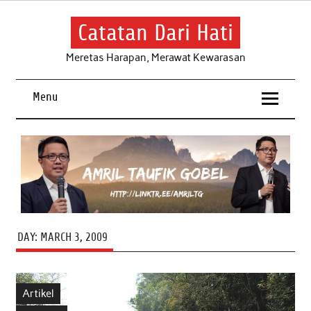
Skip
to
content
Catatan Dari Hati
Meretas Harapan, Merawat Kewarasan
Menu
DAY:
MARCH 3, 2009
Artikel