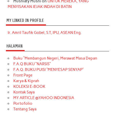
Musniaty Musni
on
UNTUK MEREKA, YANG
MENYISAKAN JEJAK INDAH DI BATIN
MY LINKED IN PROFILE
Ir. Amril Taufik Gobel, S.T, IPU, ASEAN Eng.
HALAMAN
Buku “Membangun Negeri, Merawat Masa Depan
F.A.Q BUKU “NARSIS”
F.A.Q. BUKU PUISI “MENYESAP SENYAP”
Front Page
Karya & Kiprah
KOLEKSI E-BOOK
Kontak Saya
MY ARTICLE @YAHOO INDONESIA
Portofolio
Tentang Saya