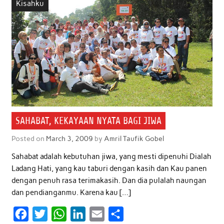
Kisahku
SAHABAT, KEKAYAAN NYATA BAGI JIWA
Posted on
March 3, 2009
by
Amril Taufik Gobel
Sahabat adalah kebutuhan jiwa, yang mesti dipenuhi Dialah
Ladang Hati, yang kau taburi dengan kasih dan Kau panen
dengan penuh rasa terimakasih. Dan dia pulalah naungan
dan pendianganmu. Karena kau […]
F
T
W
L
E
S