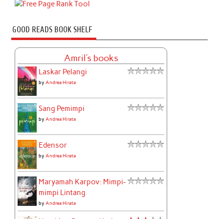
GOOD READS BOOK SHELF
Amril's books
Laskar Pelangi
by
Andrea Hirata
Sang Pemimpi
by
Andrea Hirata
Edensor
by
Andrea Hirata
Maryamah Karpov: Mimpi-
mimpi Lintang
by
Andrea Hirata