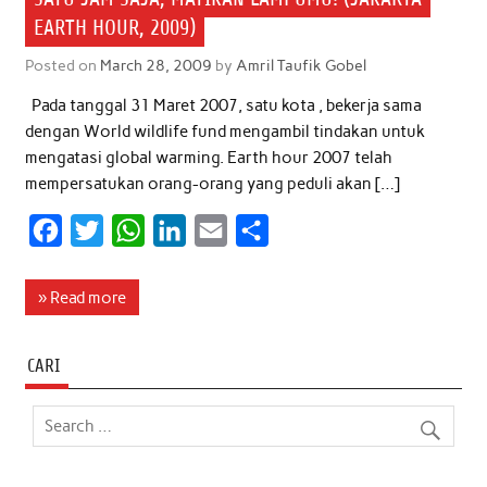
EARTH HOUR, 2009)
Posted on
March 28, 2009
by
Amril Taufik Gobel
Pada tanggal 31 Maret 2007, satu kota , bekerja sama
dengan World wildlife fund mengambil tindakan untuk
mengatasi global warming. Earth hour 2007 telah
mempersatukan orang-orang yang peduli akan […]
F
T
W
L
E
S
a
w
h
i
m
h
c
i
a
n
a
a
» Read more
e
t
t
k
i
r
b
t
s
e
l
e
CARI
o
e
A
d
o
r
p
I
k
p
n