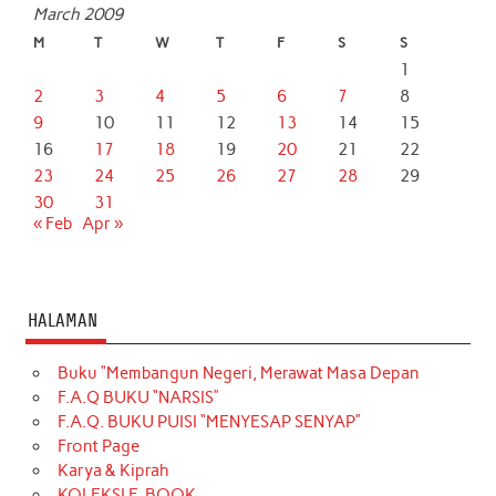
March 2009
M
T
W
T
F
S
S
1
2
3
4
5
6
7
8
9
10
11
12
13
14
15
16
17
18
19
20
21
22
23
24
25
26
27
28
29
30
31
« Feb
Apr »
HALAMAN
Buku “Membangun Negeri, Merawat Masa Depan
F.A.Q BUKU “NARSIS”
F.A.Q. BUKU PUISI “MENYESAP SENYAP”
Front Page
Karya & Kiprah
KOLEKSI E-BOOK