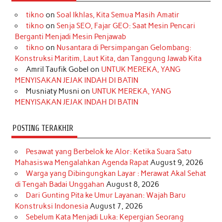
e
t
T
t
k
t
T
tikno
on
Soal Ikhlas, Kita Semua Masih Amatir
b
a
o
e
e
t
u
tikno
on
Senja SEO, Fajar GEO: Saat Mesin Pencari
o
g
k
r
d
e
b
Berganti Menjadi Mesin Penjawab
o
r
e
I
r
e
tikno
on
Nusantara di Persimpangan Gelombang:
Konstruksi Maritim, Laut Kita, dan Tanggung Jawab Kita
k
a
s
n
Amril Taufik Gobel
on
UNTUK MEREKA, YANG
m
t
MENYISAKAN JEJAK INDAH DI BATIN
Musniaty Musni
on
UNTUK MEREKA, YANG
MENYISAKAN JEJAK INDAH DI BATIN
POSTING TERAKHIR
Pesawat yang Berbelok ke Alor: Ketika Suara Satu
Mahasiswa Mengalahkan Agenda Rapat
August 9, 2026
Warga yang Dibingungkan Layar : Merawat Akal Sehat
di Tengah Badai Unggahan
August 8, 2026
Dari Gunting Pita ke Umur Layanan: Wajah Baru
Konstruksi Indonesia
August 7, 2026
Sebelum Kata Menjadi Luka: Kepergian Seorang