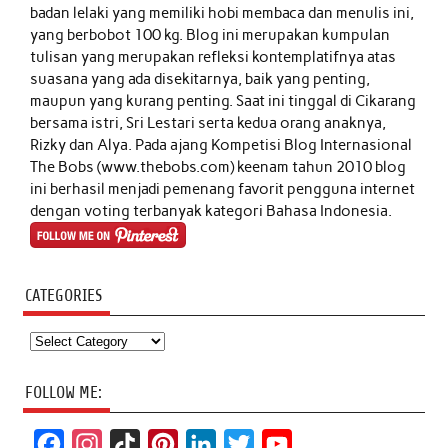
badan lelaki yang memiliki hobi membaca dan menulis ini,
yang berbobot 100 kg. Blog ini merupakan kumpulan
tulisan yang merupakan refleksi kontemplatifnya atas
suasana yang ada disekitarnya, baik yang penting,
maupun yang kurang penting. Saat ini tinggal di Cikarang
bersama istri, Sri Lestari serta kedua orang anaknya,
Rizky dan Alya. Pada ajang Kompetisi Blog Internasional
The Bobs (www.thebobs.com) keenam tahun 2010 blog
ini berhasil menjadi pemenang favorit pengguna internet
dengan voting terbanyak kategori Bahasa Indonesia.
CATEGORIES
Categories
FOLLOW ME:
F
I
T
P
L
T
Y