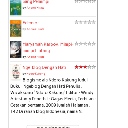
Sang Pemimpi
by
Andrea Hirata
Edensor
by
Andrea Hirata
Maryamah Karpov: Mimpi-
mimpi Lintang
by
Andrea Hirata
Nge-blog Dengan Hati
by
Ndoro Kakung
Blogisme ala Ndoro Kakung Judul
Buku : Ngeblog Dengan Hati Penulis :
Wicaksono “Ndoro Kakung” Editor : Windy
Ariestanty Penerbit : Gagas Media, Terbitan :
Cetakan pertama, 2009 Jumlah Halaman :
142 Di ranah blog Indonesia, nama N...