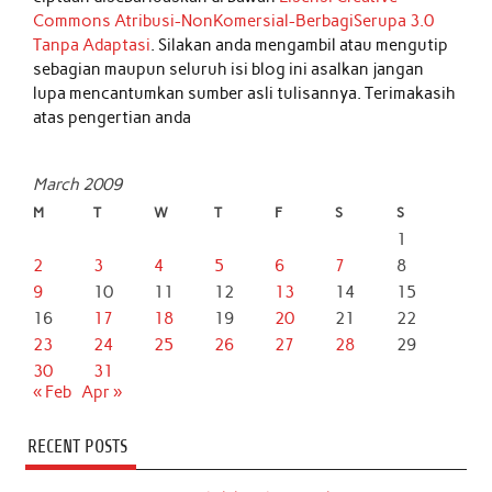
Commons Atribusi-NonKomersial-BerbagiSerupa 3.0
Tanpa Adaptasi
. Silakan anda mengambil atau mengutip
sebagian maupun seluruh isi blog ini asalkan jangan
lupa mencantumkan sumber asli tulisannya. Terimakasih
atas pengertian anda
March 2009
M
T
W
T
F
S
S
1
2
3
4
5
6
7
8
9
10
11
12
13
14
15
16
17
18
19
20
21
22
23
24
25
26
27
28
29
30
31
« Feb
Apr »
RECENT POSTS