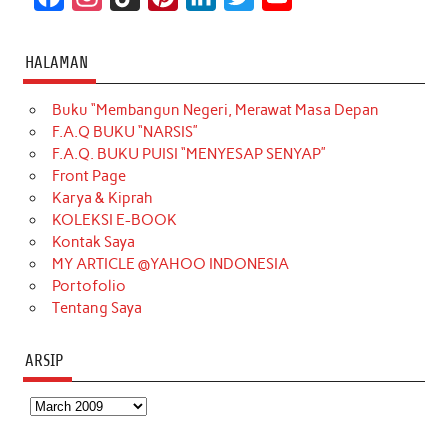
a
n
i
i
i
w
o
c
s
k
n
n
i
u
HALAMAN
e
t
T
t
k
t
T
Buku “Membangun Negeri, Merawat Masa Depan
b
a
o
e
e
t
u
F.A.Q BUKU “NARSIS”
o
g
k
r
d
e
b
F.A.Q. BUKU PUISI “MENYESAP SENYAP”
o
r
e
I
r
e
Front Page
Karya & Kiprah
k
a
s
n
KOLEKSI E-BOOK
m
t
Kontak Saya
MY ARTICLE @YAHOO INDONESIA
Portofolio
Tentang Saya
ARSIP
Arsip