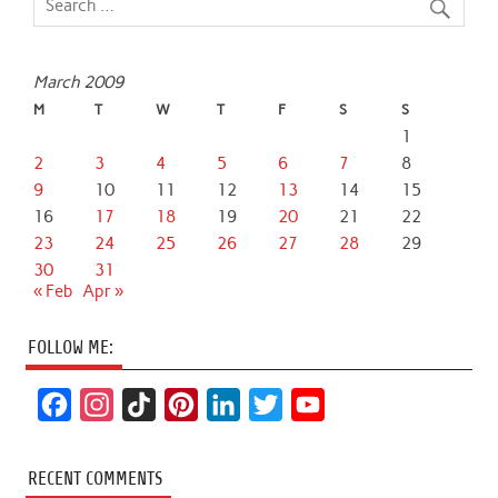
March 2009
M
T
W
T
F
S
S
1
2
3
4
5
6
7
8
9
10
11
12
13
14
15
16
17
18
19
20
21
22
23
24
25
26
27
28
29
30
31
« Feb
Apr »
FOLLOW ME:
F
I
T
P
L
T
Y
a
n
i
i
i
w
o
c
s
k
n
n
i
u
RECENT COMMENTS