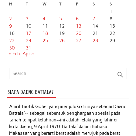
M
T
W
T
F
S
S
1
2
3
4
5
6
7
8
9
10
11
12
13
14
15
16
17
18
19
20
21
22
23
24
25
26
27
28
29
30
31
« Feb
Apr »
SIAPA DAENG BATTALA?
Amril Taufik Gobel
yang menjuluki dirinya sebagai Daeng
Battala'-- sebagai sebentuk penghargaan spesial pada
tanah tempat kelahiran--ini adalah lelaki yang lahir di
kota daeng, 9 April 1970. Battala' dalam Bahasa
Makassar yang berarti berat adalah merujuk pada berat