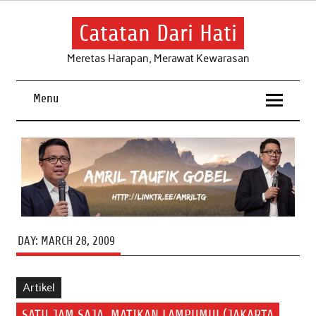
Skip
to
content
Catatan Dari Hati
Meretas Harapan, Merawat Kewarasan
Menu
DAY:
MARCH 28, 2009
Artikel
SATU JAM SAJA, MATIKAN LAMPUMU! (JAKARTA