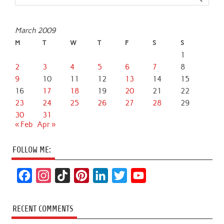
March 2009
M
T
W
T
F
S
S
1
2
3
4
5
6
7
8
9
10
11
12
13
14
15
16
17
18
19
20
21
22
23
24
25
26
27
28
29
30
31
« Feb
Apr »
FOLLOW ME:
F
I
T
P
L
T
Y
a
n
i
i
i
w
o
c
s
k
n
n
i
u
RECENT COMMENTS
e
t
T
t
k
t
T