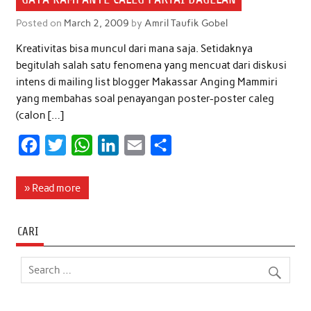
Posted on
March 2, 2009
by
Amril Taufik Gobel
Kreativitas bisa muncul dari mana saja. Setidaknya
begitulah salah satu fenomena yang mencuat dari diskusi
intens di mailing list blogger Makassar Anging Mammiri
yang membahas soal penayangan poster-poster caleg
(calon […]
F
T
W
L
E
S
a
w
h
i
m
h
c
i
a
n
a
a
» Read more
e
t
t
k
i
r
b
t
s
e
l
e
CARI
o
e
A
d
o
r
p
I
k
p
n