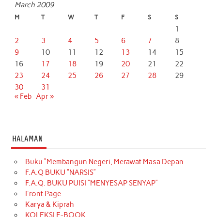
March 2009
M
T
W
T
F
S
S
1
2
3
4
5
6
7
8
9
10
11
12
13
14
15
16
17
18
19
20
21
22
23
24
25
26
27
28
29
30
31
« Feb
Apr »
HALAMAN
Buku “Membangun Negeri, Merawat Masa Depan
F.A.Q BUKU “NARSIS”
F.A.Q. BUKU PUISI “MENYESAP SENYAP”
Front Page
Karya & Kiprah
KOLEKSI E-BOOK