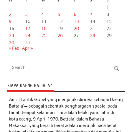
M
T
W
T
F
S
S
1
2
3
4
5
6
7
8
9
10
11
12
13
14
15
16
17
18
19
20
21
22
23
24
25
26
27
28
29
30
31
« Feb
Apr »
SIAPA DAENG BATTALA?
Amril Taufik Gobel
yang menjuluki dirinya sebagai Daeng
Battala'-- sebagai sebentuk penghargaan spesial pada
tanah tempat kelahiran--ini adalah lelaki yang lahir di
kota daeng, 9 April 1970. Battala' dalam Bahasa
Makassar yang berarti berat adalah merujuk pada berat
badan lelaki yang memiliki hobi membaca dan menulis ini,