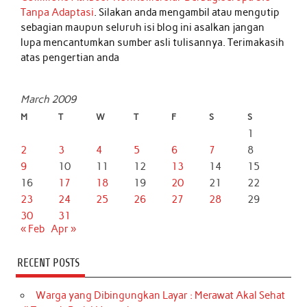
Tanpa Adaptasi
. Silakan anda mengambil atau mengutip
sebagian maupun seluruh isi blog ini asalkan jangan
lupa mencantumkan sumber asli tulisannya. Terimakasih
atas pengertian anda
March 2009
M
T
W
T
F
S
S
1
2
3
4
5
6
7
8
9
10
11
12
13
14
15
16
17
18
19
20
21
22
23
24
25
26
27
28
29
30
31
« Feb
Apr »
RECENT POSTS
Warga yang Dibingungkan Layar : Merawat Akal Sehat