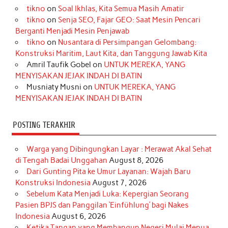
tikno
on
Soal Ikhlas, Kita Semua Masih Amatir
b
a
o
e
e
t
u
tikno
on
Senja SEO, Fajar GEO: Saat Mesin Pencari
o
g
k
r
d
e
b
Berganti Menjadi Mesin Penjawab
o
r
e
I
r
e
tikno
on
Nusantara di Persimpangan Gelombang:
Konstruksi Maritim, Laut Kita, dan Tanggung Jawab Kita
k
a
s
n
Amril Taufik Gobel
on
UNTUK MEREKA, YANG
m
t
MENYISAKAN JEJAK INDAH DI BATIN
Musniaty Musni
on
UNTUK MEREKA, YANG
MENYISAKAN JEJAK INDAH DI BATIN
POSTING TERAKHIR
Warga yang Dibingungkan Layar : Merawat Akal Sehat
di Tengah Badai Unggahan
August 8, 2026
Dari Gunting Pita ke Umur Layanan: Wajah Baru
Konstruksi Indonesia
August 7, 2026
Sebelum Kata Menjadi Luka: Kepergian Seorang
Pasien BPJS dan Panggilan ‘Einfühlung’ bagi Nakes
Indonesia
August 6, 2026
Ketika Tangan yang Membangun Negeri Mulai Menua