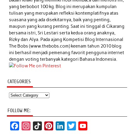
yang berbobot 100 kg. Blog ini merupakan kumpulan
tulisan yang merupakan refleksi kontemplatifnya atas
suasana yang ada disekitarnya, baik yang penting,
maupun yang kurang penting. Saat ini tinggal di Cikarang
bersama istri, Sri Lestari serta kedua orang anaknya,
Rizky dan Alya. Pada ajang Kompetisi Blog Internasional
The Bobs (www.thebobs.com) keenam tahun 2010 blog
ini berhasil menjadi pemenang favorit pengguna internet
dengan voting terbanyak kategori Bahasa Indonesia.
CATEGORIES
Categories
FOLLOW ME:
F
I
T
P
L
T
Y