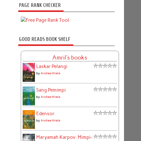
PAGE RANK CHECKER
GOOD READS BOOK SHELF
Amril's books
Laskar Pelangi
by
Andrea Hirata
Sang Pemimpi
by
Andrea Hirata
Edensor
by
Andrea Hirata
Maryamah Karpov: Mimpi-