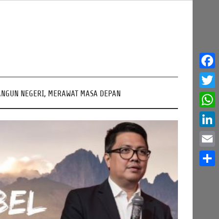
Face
NGUN NEGERI, MERAWAT MASA DEPAN
Twitt
What
Linke
Email
Share