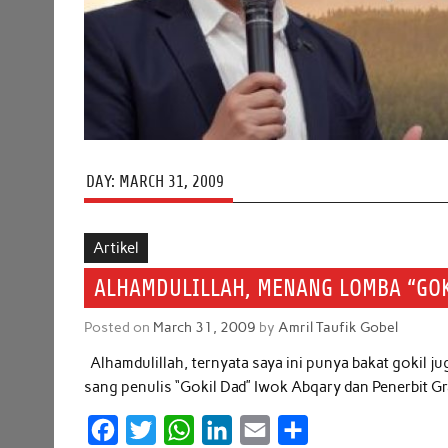
DAY:
MARCH 31, 2009
Artikel
ALHAMDULILLAH, MENANG LOMBA “GOK
Posted on
March 31, 2009
by
Amril Taufik Gobel
Alhamdulillah, ternyata saya ini punya bakat gokil ju
sang penulis “Gokil Dad” Iwok Abqary dan Penerbit G
F
T
W
L
E
S