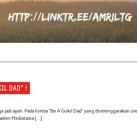
IL DAD” !
ga jadi ayah. Pada lomba “Be A Gokil Dad” yang diselenggarakan ol
radien Mediatama […]