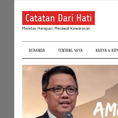
Skip
to
content
Catatan Dari Hati
Meretas Harapan, Merawat Kewarasan
BERANDA
TENTANG SAYA
KARYA & KI