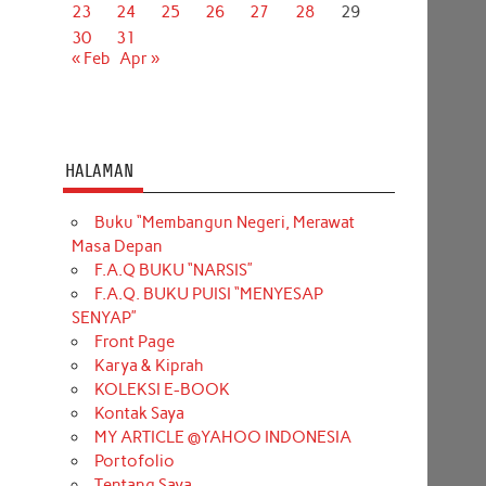
23
24
25
26
27
28
29
30
31
« Feb
Apr »
HALAMAN
Buku “Membangun Negeri, Merawat
Masa Depan
F.A.Q BUKU “NARSIS”
F.A.Q. BUKU PUISI “MENYESAP
SENYAP”
Front Page
Karya & Kiprah
KOLEKSI E-BOOK
Kontak Saya
MY ARTICLE @YAHOO INDONESIA
Portofolio
Tentang Saya