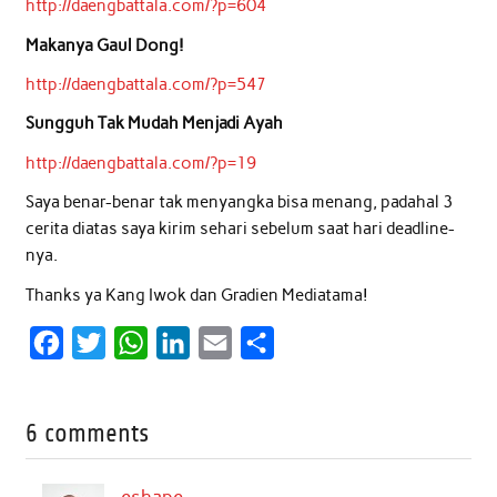
http://daengbattala.com/?p=604
Makanya Gaul Dong!
http://daengbattala.com/?p=547
Sungguh Tak Mudah Menjadi Ayah
http://daengbattala.com/?p=19
Saya benar-benar tak menyangka bisa menang, padahal 3
cerita diatas saya kirim sehari sebelum saat hari deadline-
nya.
Thanks ya Kang Iwok dan Gradien Mediatama!
F
T
W
L
E
S
a
w
h
i
m
h
c
i
a
n
a
a
6 comments
e
t
t
k
i
r
b
t
s
e
l
e