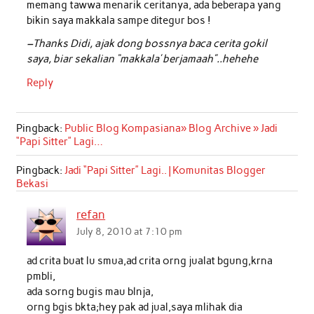
memang tawwa menarik ceritanya, ada beberapa yang
bikin saya makkala sampe ditegur bos !
–Thanks Didi, ajak dong bossnya baca cerita gokil
saya, biar sekalian “makkala’ berjamaah”..hehehe
Reply
Pingback:
Public Blog Kompasiana» Blog Archive » Jadi
“Papi Sitter” Lagi…
Pingback:
Jadi “Papi Sitter” Lagi.. | Komunitas Blogger
Bekasi
refan
July 8, 2010 at 7:10 pm
ad crita buat lu smua,ad crita orng jualat bgung,krna
pmbli,
ada sorng bugis mau blnja,
orng bgis bkta;hey pak ad jual,saya mlihak dia