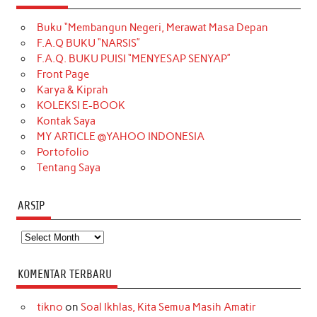
e
t
T
t
k
t
T
Buku “Membangun Negeri, Merawat Masa Depan
b
a
o
e
e
t
u
F.A.Q BUKU “NARSIS”
o
g
k
r
d
e
b
F.A.Q. BUKU PUISI “MENYESAP SENYAP”
o
r
e
I
r
e
Front Page
Karya & Kiprah
k
a
s
n
KOLEKSI E-BOOK
m
t
Kontak Saya
MY ARTICLE @YAHOO INDONESIA
Portofolio
Tentang Saya
ARSIP
Arsip
KOMENTAR TERBARU
tikno
on
Soal Ikhlas, Kita Semua Masih Amatir