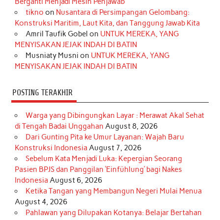
Berganti Menjadi Mesin Penjawab
o
r
e
I
r
e
tikno
on
Nusantara di Persimpangan Gelombang:
Konstruksi Maritim, Laut Kita, dan Tanggung Jawab Kita
k
a
s
n
Amril Taufik Gobel
on
UNTUK MEREKA, YANG
m
t
MENYISAKAN JEJAK INDAH DI BATIN
Musniaty Musni
on
UNTUK MEREKA, YANG
MENYISAKAN JEJAK INDAH DI BATIN
POSTING TERAKHIR
Warga yang Dibingungkan Layar : Merawat Akal Sehat
di Tengah Badai Unggahan
August 8, 2026
Dari Gunting Pita ke Umur Layanan: Wajah Baru
Konstruksi Indonesia
August 7, 2026
Sebelum Kata Menjadi Luka: Kepergian Seorang
Pasien BPJS dan Panggilan ‘Einfühlung’ bagi Nakes
Indonesia
August 6, 2026
Ketika Tangan yang Membangun Negeri Mulai Menua
August 4, 2026
Pahlawan yang Dilupakan Kotanya: Belajar Bertahan