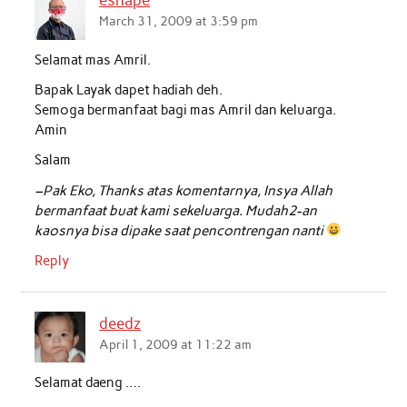
eshape
o
e
A
d
March 31, 2009 at 3:59 pm
o
r
p
I
Selamat mas Amril.
k
p
n
Bapak Layak dapet hadiah deh.
Semoga bermanfaat bagi mas Amril dan keluarga.
Amin
Salam
–Pak Eko, Thanks atas komentarnya, Insya Allah
bermanfaat buat kami sekeluarga. Mudah2-an
kaosnya bisa dipake saat pencontrengan nanti
Reply
deedz
April 1, 2009 at 11:22 am
Selamat daeng ….