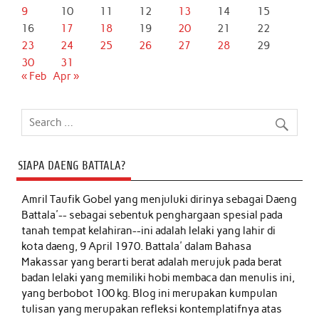
9
10
11
12
13
14
15
16
17
18
19
20
21
22
23
24
25
26
27
28
29
30
31
« Feb
Apr »
SIAPA DAENG BATTALA?
Amril Taufik Gobel
yang menjuluki dirinya sebagai Daeng
Battala'-- sebagai sebentuk penghargaan spesial pada
tanah tempat kelahiran--ini adalah lelaki yang lahir di
kota daeng, 9 April 1970. Battala' dalam Bahasa
Makassar yang berarti berat adalah merujuk pada berat
badan lelaki yang memiliki hobi membaca dan menulis ini,
yang berbobot 100 kg. Blog ini merupakan kumpulan
tulisan yang merupakan refleksi kontemplatifnya atas