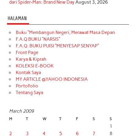
dari Spider-Man: Brand New Day
August 3, 2026
HALAMAN
Buku “Membangun Negeri, Merawat Masa Depan
F.A.Q BUKU “NARSIS”
F.A.Q. BUKU PUISI “MENYESAP SENYAP”
Front Page
Karya & Kiprah
KOLEKSI E-BOOK
Kontak Saya
MY ARTICLE @YAHOO INDONESIA
Portofolio
Tentang Saya
March 2009
M
T
W
T
F
S
S
1
2
3
4
5
6
7
8