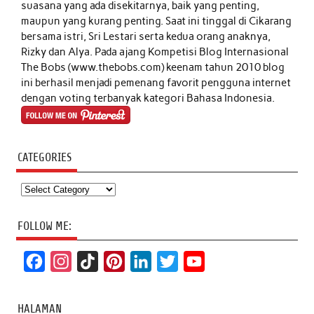
suasana yang ada disekitarnya, baik yang penting,
maupun yang kurang penting. Saat ini tinggal di Cikarang
bersama istri, Sri Lestari serta kedua orang anaknya,
Rizky dan Alya. Pada ajang Kompetisi Blog Internasional
The Bobs (www.thebobs.com) keenam tahun 2010 blog
ini berhasil menjadi pemenang favorit pengguna internet
dengan voting terbanyak kategori Bahasa Indonesia.
CATEGORIES
Categories
FOLLOW ME:
F
I
T
P
L
T
Y
a
n
i
i
i
w
o
c
s
k
n
n
i
u
HALAMAN