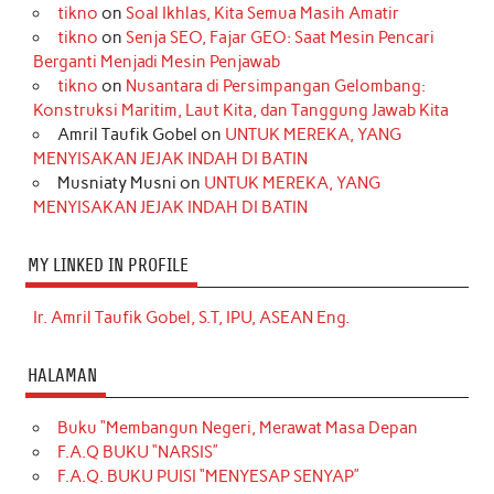
tikno
on
Soal Ikhlas, Kita Semua Masih Amatir
tikno
on
Senja SEO, Fajar GEO: Saat Mesin Pencari
Berganti Menjadi Mesin Penjawab
tikno
on
Nusantara di Persimpangan Gelombang:
Konstruksi Maritim, Laut Kita, dan Tanggung Jawab Kita
Amril Taufik Gobel
on
UNTUK MEREKA, YANG
MENYISAKAN JEJAK INDAH DI BATIN
Musniaty Musni
on
UNTUK MEREKA, YANG
MENYISAKAN JEJAK INDAH DI BATIN
MY LINKED IN PROFILE
Ir. Amril Taufik Gobel, S.T, IPU, ASEAN Eng.
HALAMAN
Buku “Membangun Negeri, Merawat Masa Depan
F.A.Q BUKU “NARSIS”
F.A.Q. BUKU PUISI “MENYESAP SENYAP”