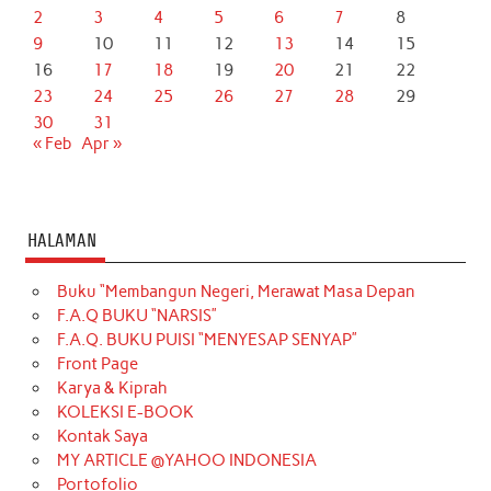
2
3
4
5
6
7
8
9
10
11
12
13
14
15
16
17
18
19
20
21
22
23
24
25
26
27
28
29
30
31
« Feb
Apr »
HALAMAN
Buku “Membangun Negeri, Merawat Masa Depan
F.A.Q BUKU “NARSIS”
F.A.Q. BUKU PUISI “MENYESAP SENYAP”
Front Page
Karya & Kiprah
KOLEKSI E-BOOK
Kontak Saya
MY ARTICLE @YAHOO INDONESIA
Portofolio