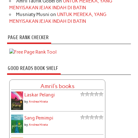
Amril Taufik Gobel
on
UNTUK MEREKA, YANG
MENYISAKAN JEJAK INDAH DI BATIN
Musniaty Musni
on
UNTUK MEREKA, YANG
MENYISAKAN JEJAK INDAH DI BATIN
PAGE RANK CHECKER
GOOD READS BOOK SHELF
Amril's books
Laskar Pelangi
by
Andrea Hirata
Sang Pemimpi
by
Andrea Hirata