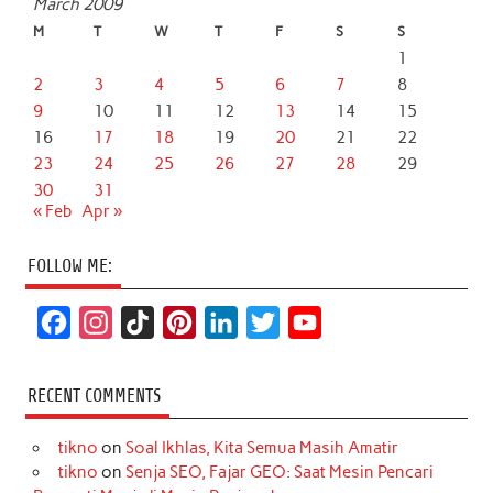
March 2009
M
T
W
T
F
S
S
1
2
3
4
5
6
7
8
9
10
11
12
13
14
15
16
17
18
19
20
21
22
23
24
25
26
27
28
29
30
31
« Feb
Apr »
FOLLOW ME:
F
I
T
P
L
T
Y
a
n
i
i
i
w
o
c
s
k
n
n
i
u
RECENT COMMENTS
e
t
T
t
k
t
T
tikno
on
Soal Ikhlas, Kita Semua Masih Amatir
b
a
o
e
e
t
u
tikno
on
Senja SEO, Fajar GEO: Saat Mesin Pencari
o
g
k
r
d
e
b