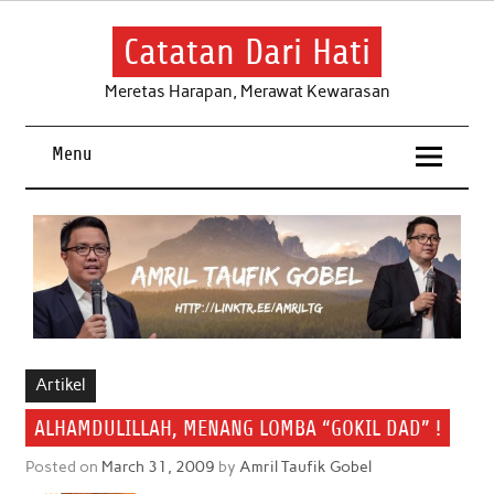
Skip
to
content
Catatan Dari Hati
Meretas Harapan, Merawat Kewarasan
Menu
Artikel
ALHAMDULILLAH, MENANG LOMBA “GOKIL DAD” !
Posted on
March 31, 2009
by
Amril Taufik Gobel