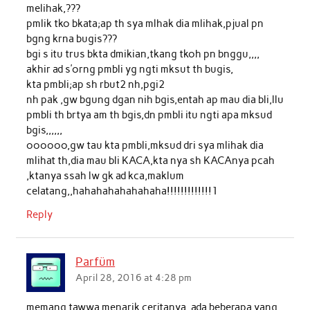
melihak,???
pmlik tko bkata;ap th sya mlhak dia mlihak,pjual pn
bgng krna bugis???
bgi s itu trus bkta dmikian,tkang tkoh pn bnggu,,,,
akhir ad s’orng pmbli yg ngti mksut th bugis,
kta pmbli;ap sh rbut2 nh,pgi2
nh pak ,gw bgung dgan nih bgis,entah ap mau dia bli,llu
pmbli th brtya am th bgis,dn pmbli itu ngti apa mksud
bgis,,,,,,
oooooo,gw tau kta pmbli,mksud dri sya mlihak dia
mlihat th,dia mau bli KACA,kta nya sh KACAnya pcah
,ktanya ssah lw gk ad kca,maklum
celatang,,hahahahahahahaha!!!!!!!!!!!!!1
Reply
Parfüm
April 28, 2016 at 4:28 pm
memang tawwa menarik ceritanya, ada beberapa yang