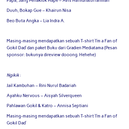
Papa, Sang Penakluk Hape – Avis Hafiidhaturrahmah
Duuh, Bokap Gue – Khairun Nisa
Beo Buta Angka – Lia Indra A.
Masing-masing mendapatkan sebuah T-shirt ‘I’m a Fan of
Gokil Dad’ dan paket Buku dari Gradien Mediatama (Pesan
sponsor: bukunya direview dooong. Hehehe)
Ngikik
:
Jail Kambuhan – Rini Nurul Badariah
Ayahku Nervous – Aisyah Silverqueen
Pahlawan Gokil & Katro – Annisa Septiani
Masing-masing mendapatkan sebuah T-shirt ‘I’m a Fan of
Gokil Dad’