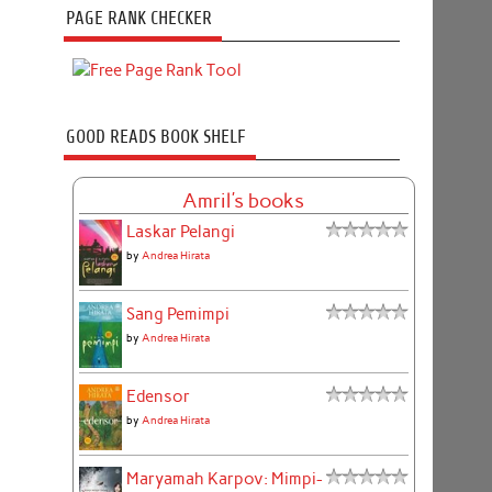
PAGE RANK CHECKER
GOOD READS BOOK SHELF
Amril's books
Laskar Pelangi
by
Andrea Hirata
Sang Pemimpi
by
Andrea Hirata
Edensor
by
Andrea Hirata
Maryamah Karpov: Mimpi-