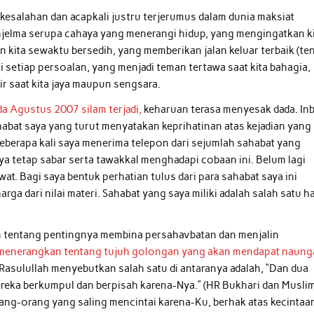
ri kesalahan dan acapkali justru terjerumus dalam dunia maksiat
njelma serupa cahaya yang menerangi hidup, yang mengingatkan k
 kita sewaktu bersedih, yang memberikan jalan keluar terbaik (te
 setiap persoalan, yang menjadi teman tertawa saat kita bahagia,
r saat kita jaya maupun sengsara.
da Agustus 2007 silam terjadi,
keharuan terasa menyesak dada. In
bat saya yang turut menyatakan keprihatinan atas kejadian yang
beberapa kali saya menerima telepon dari sejumlah sahabat yang
 tetap sabar serta tawakkal menghadapi cobaan ini. Belum lagi
t. Bagi saya bentuk perhatian tulus dari para sahabat saya ini
arga dari nilai materi. Sahabat yang saya miliki adalah salah satu h
n tentang pentingnya membina persahavbatan dan menjalin
 menerangkan tentang tujuh golongan yang akan mendapat naun
 Rasulullah menyebutkan salah satu di antaranya adalah, “Dan dua
mereka berkumpul dan berpisah karena-Nya.” (HR Bukhari dan Muslim
rang-orang yang saling mencintai karena-Ku, berhak atas kecintaa