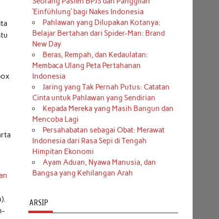
Seorang Pasien BPJS dan Panggilan
‘Einfühlung’ bagi Nakes Indonesia
Pahlawan yang Dilupakan Kotanya:
ita
Belajar Bertahan dari Spider-Man: Brand
ntu
New Day
Beras, Rempah, dan Kedaulatan:
Membaca Ulang Peta Pertahanan
box
Indonesia
Jaring yang Tak Pernah Putus: Catatan
Cinta untuk Pahlawan yang Sendirian
Kepada Mereka yang Masih Bangun dan
Mencoba Lagi
Persahabatan sebagai Obat: Merawat
arta
Indonesia dari Rasa Sepi di Tengah
Himpitan Ekonomi
Ayam Aduan, Nyawa Manusia, dan
Bangsa yang Kehilangan Arah
gan
).
ARSIP
n-