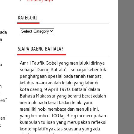
KATEGORI
Kategori
pada
ya
SIAPA DAENG BATTALA?
Amril Taufik Gobel
yang menjuluki dirinya
ya
sebagai Daeng Battala'-- sebagai sebentuk
,
penghargaan spesial pada tanah tempat
kelahiran--ini adalah lelaki yang lahir di
n
kota daeng, 9 April 1970. Battala' dalam
s
Bahasa Makassar yang berarti berat adalah
neh”
merujuk pada berat badan lelaki yang
memiliki hobi membaca dan menulis ini,
yang berbobot 100 kg. Blog ini merupakan
lani
kumpulan tulisan yang merupakan refleksi
k
kontemplatifnya atas suasana yang ada