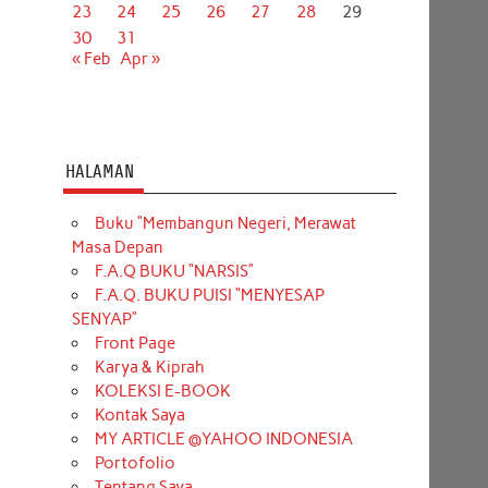
23
24
25
26
27
28
29
30
31
« Feb
Apr »
HALAMAN
Buku “Membangun Negeri, Merawat
Masa Depan
F.A.Q BUKU “NARSIS”
F.A.Q. BUKU PUISI “MENYESAP
SENYAP”
Front Page
Karya & Kiprah
KOLEKSI E-BOOK
Kontak Saya
MY ARTICLE @YAHOO INDONESIA
Portofolio
Tentang Saya