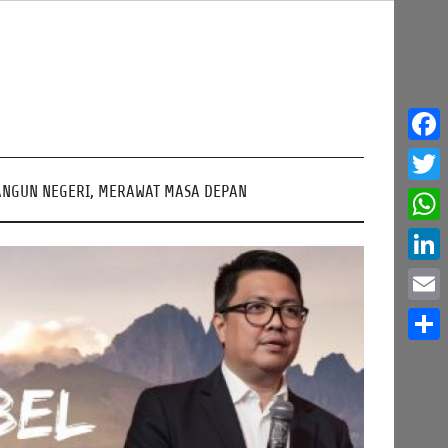
Face
NGUN NEGERI, MERAWAT MASA DEPAN
Twitt
What
Linke
Email
Share