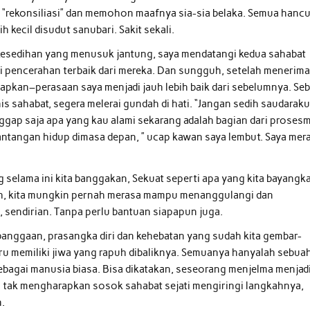
k “rekonsiliasi” dan memohon maafnya sia-sia belaka. Semua hancu
kecil disudut sanubari. Sakit sekali.
 kesedihan yang menusuk jantung, saya mendatangi kedua sahabat
ri pencerahan terbaik dari mereka. Dan sungguh, setelah menerim
pkan–perasaan saya menjadi jauh lebih baik dari sebelumnya. Se
 sahabat, segera melerai gundah di hati. “Jangan sedih saudaraku
Anggap saja apa yang kau alami sekarang adalah bagian dari proses
tantangan hidup dimasa depan, ” ucap kawan saya lembut. Saya mer
 selama ini kita banggakan, Sekuat seperti apa yang kita bayangk
h, kita mungkin pernah mera
sa
mampu menanggulangi dan
 sendirian. Tanpa perlu bantuan siapapun juga.
ebanggaan, pra
sa
ngka diri dan kehebatan yang sudah kita gembar-
tru memiliki jiwa yang rapuh dibaliknya.
Semuanya hanyalah sebua
ebagai manusia bia
sa
. Bi
sa
dikatakan, seseorang
menjelma menjad
i tak mengharapkan sosok
sa
habat sejati mengiringi langkahnya,
n.