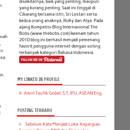
disekitarnya, baik yang penting, maupun
r.
yang kurang penting. Saat ini tinggal di
Cikarang bersama istri, Sri Lestari serta
kedua orang anaknya, Rizky dan Alya. Pada
ajang Kompetisi Blog Internasional The
a
Bobs (www.thebobs.com) keenam tahun
buah
2010 blog ini berhasil menjadi pemenang
,
favorit pengguna internet dengan voting
mu
terbanyak kategori Bahasa Indonesia.
asa
an.
MY LINKED IN PROFILE
Ir. Amril Taufik Gobel, S.T, IPU, ASEAN Eng.
h
POSTING TERBARU
i
Sebelum Kata Menjadi Luka: Kepergian