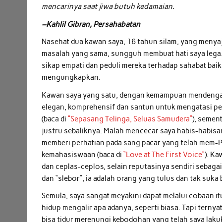
mencarinya saat jiwa butuh kedamaian.
–Kahlil Gibran, Persahabatan
Nasehat dua kawan saya, 16 tahun silam, yang menya
masalah yang sama, sungguh membuat hati saya lega. 
sikap empati dan peduli mereka terhadap sahabat bai
mengungkapkan.
Kawan saya yang satu, dengan kemampuan mendengar 
elegan, komprehensif dan santun untuk mengatasi per
(baca di
“Sepasang Telinga, Seluas Samudera”
), semen
justru sebaliknya. Malah mencecar saya habis-habisa
memberi perhatian pada sang pacar yang telah mem-PH
kemahasiswaan (baca di
“Love at The First Voice”
). K
dan ceplas-ceplos, selain reputasinya sendiri sebag
dan “slebor”, ia adalah orang yang tulus dan tak suka
Semula, sa
ya
sa
ngat meyakini dapat melalui cobaan it
hidup mengalir apa adanya, seperti bia
sa
. Tapi terny
bisa tidur merenungi kebodohan yang telah saya lakuk