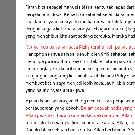
Fitrah kita sebagai manusia biasa, tentu tak lepas da
bergelimang dosa. Kehadiran sahabat sejati dapat me
saat khilaf, yang menyediakan bahunya untuk tangisan
dengan segala keterbatasannya sebagai manusia) bagi
yang menghibur kita saat sedang berduka. Mereka hadi
Ketika musibah anak saya Rizky tersiram air panas pa
Handphone saya sampai penuh oleh SMS sahabat-saha
menimpa putra sulung saya itu. Tak terhitung sudah 
mengungkapkan keprihatinan serupa dan meminta saya
kunjungan langsung ke rumah sakit dimana Rizky dirawa
membuat batin saya menjadi lebih kaya. Jauh lebih berh
yang paling nyata untuk jiwa.
Ajaran Islam secara gamblang memberikan penjelasa
persaudaraan yang kokoh
. Dalam sebuah hadis yang
Allah pada hari tiada naungan kecuali naungan Allah
,
orang laki-laki yang saling mencintai karena Allah, 
Dan di dalam sebuah hadis qudsi, Allah berfirman, “O