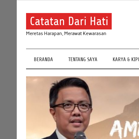
Skip
to
content
Catatan Dari Hati
Meretas Harapan, Merawat Kewarasan
BERANDA
TENTANG SAYA
KARYA & KI