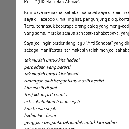
Ku ….” (HR Malik dan Ahmad).
Kini, saya memaknai sahabat-sahabat saya di alam nyat
saya di Facebook, mailing list, pengunjung blog, kont
Tentu termasuk beberapa orang caleg yang meng-add 
yang sama. Mereka semua sahabat-sahabat saya, ya
Saya jadi ingin berdendang lagu “Arti Sahabat” yang d
sebagai manifestasi terimakasih telah menjadi sahaba
tak mudah untuk kita hadapi
perbedaan yang berarti
tak mudah untuk kita lewati
rintangan silih berganti
kau masih berdiri
kita masih di sini
tunjukkan pada dunia
arti sahabat
kau teman sejati
kita teman sejati
hadapilan dunia
genggam tanganku
tak mudah untuk kita sadari