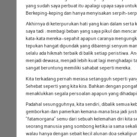
yang sudah saya perbuat itu apalagi upaya saya untu
Berkeping-keping dan hanya menyisakan serpih-serpih 
Akhirnya di keterpurukan hati yang kian dalam serta
saya tadi : membagi beban yang saya pikul dan menca
kata-kata mereka–sepahit apapun caranya mengungka
tepukan hangat dipundak yang dibarengi senyum manis
selalu ada hikmah terbaik di balik setiap peristiwa. 
menjadi dewasa, menjadi lebih kuat lagi menghadapi 
sangat beruntung memiliki sahabat seperti mereka.
Kita terkadang pernah mera
sa
setangguh seperti yang
Sehebat seperti yang kita kira. Bahkan dengan ponga
menaklukkan segala persoalan apapun yang dihadapi,
Padahal sesungguhnya, kita sendiri, dibalik semua k
gemborkan dan pamerkan kemana-mana bi
sa
jadi jus
“fatamorgana” semu dari sebuah kelemahan diri kita s
seorang manusia yang sombong ketika ia
sa
ma sekal
walau hanya dengan sebait kecil alunan doa sekalipu