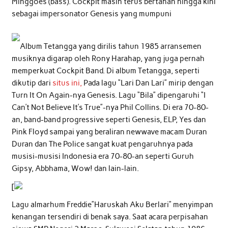
Minggoes (bass). Cockpit masih terus bertahan hingga kini
sebagai impersonator Genesis yang mumpuni
Album Tetangga yang dirilis tahun 1985 arransemen
musiknya digarap oleh Rony Harahap, yang juga pernah
memperkuat Cockpit Band. Di album Tetangga, seperti
dikutip dari
situs ini,
Pada lagu “Lari Dan Lari” mirip dengan
Turn It On Again-nya Genesis. Lagu “Bila” dipengaruhi “I
Can’t Not Believe It’s True”-nya Phil Collins. Di era 70-80-
an, band-band progressive seperti Genesis, ELP, Yes dan
Pink Floyd sampai yang beraliran newwave macam Duran
Duran dan The Police sangat kuat pengaruhnya pada
musisi-musisi Indonesia era 70-80-an seperti Guruh
Gipsy, Abbhama, Wow! dan lain-lain.
[
Lagu almarhum Freddie”Haruskah Aku Berlari” menyimpan
kenangan tersendiri di benak saya. Saat acara perpisahan