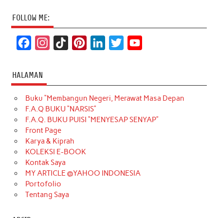
FOLLOW ME:
F
I
T
P
L
T
Y
a
n
i
i
i
w
o
c
s
k
n
n
i
u
HALAMAN
e
t
T
t
k
t
T
Buku “Membangun Negeri, Merawat Masa Depan
b
a
o
e
e
t
u
F.A.Q BUKU “NARSIS”
o
g
k
r
d
e
b
F.A.Q. BUKU PUISI “MENYESAP SENYAP”
o
r
e
I
r
e
Front Page
Karya & Kiprah
k
a
s
n
KOLEKSI E-BOOK
m
t
Kontak Saya
MY ARTICLE @YAHOO INDONESIA
Portofolio
Tentang Saya