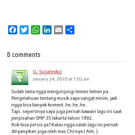
F
T
W
L
E
S
a
w
h
i
m
h
c
i
a
n
a
a
8 comments
e
t
t
k
i
r
b
t
s
e
l
e
G. Sujatmiko
o
e
A
d
January 24, 2010 at 7:02 am
o
r
p
I
Sudah lama ngga mengunjungi temen temen pa..
k
p
n
Pengetahuan tentang musik saya sangat minim, jadi
ngga bisa banyak koment..he..he..he..
Tapi..sepertinya saya juga pernah bawain lagu ini saat
perpisahan SMP 35 Jakarta tahun 1992.
Kok bisa persis ya? Kalau ngga salah lagu ini pernah
dinyanyikan juga oleh mas Chrisye ( Alm. ).