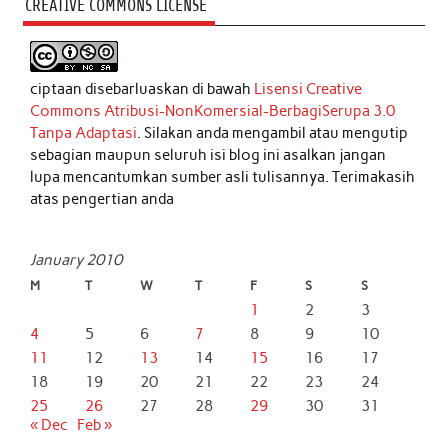
CREATIVE COMMONS LICENSE
ciptaan disebarluaskan di bawah
Lisensi Creative
Commons Atribusi-NonKomersial-BerbagiSerupa 3.0
Tanpa Adaptasi
. Silakan anda mengambil atau mengutip
sebagian maupun seluruh isi blog ini asalkan jangan
lupa mencantumkan sumber asli tulisannya. Terimakasih
atas pengertian anda
January 2010
M
T
W
T
F
S
S
1
2
3
4
5
6
7
8
9
10
11
12
13
14
15
16
17
18
19
20
21
22
23
24
25
26
27
28
29
30
31
« Dec
Feb »