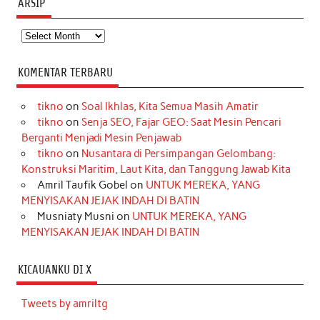
ARSIP
Arsip
KOMENTAR TERBARU
tikno
on
Soal Ikhlas, Kita Semua Masih Amatir
tikno
on
Senja SEO, Fajar GEO: Saat Mesin Pencari
Berganti Menjadi Mesin Penjawab
tikno
on
Nusantara di Persimpangan Gelombang:
Konstruksi Maritim, Laut Kita, dan Tanggung Jawab Kita
Amril Taufik Gobel
on
UNTUK MEREKA, YANG
MENYISAKAN JEJAK INDAH DI BATIN
Musniaty Musni
on
UNTUK MEREKA, YANG
MENYISAKAN JEJAK INDAH DI BATIN
KICAUANKU DI X
Tweets by amriltg