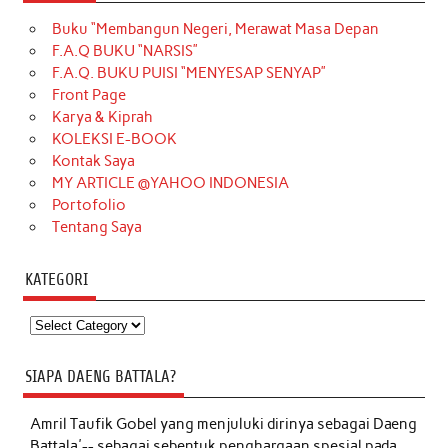
Buku “Membangun Negeri, Merawat Masa Depan
F.A.Q BUKU “NARSIS”
F.A.Q. BUKU PUISI “MENYESAP SENYAP”
Front Page
Karya & Kiprah
KOLEKSI E-BOOK
Kontak Saya
MY ARTICLE @YAHOO INDONESIA
Portofolio
Tentang Saya
KATEGORI
Kategori
SIAPA DAENG BATTALA?
Amril Taufik Gobel
yang menjuluki dirinya sebagai Daeng
Battala'-- sebagai sebentuk penghargaan spesial pada