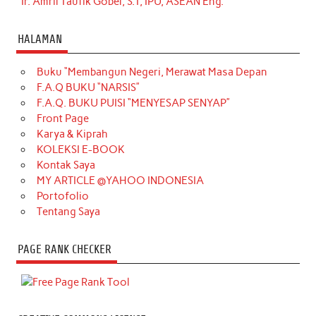
Ir. Amril Taufik Gobel, S.T, IPU, ASEAN Eng.
HALAMAN
Buku “Membangun Negeri, Merawat Masa Depan
F.A.Q BUKU “NARSIS”
F.A.Q. BUKU PUISI “MENYESAP SENYAP”
Front Page
Karya & Kiprah
KOLEKSI E-BOOK
Kontak Saya
MY ARTICLE @YAHOO INDONESIA
Portofolio
Tentang Saya
PAGE RANK CHECKER