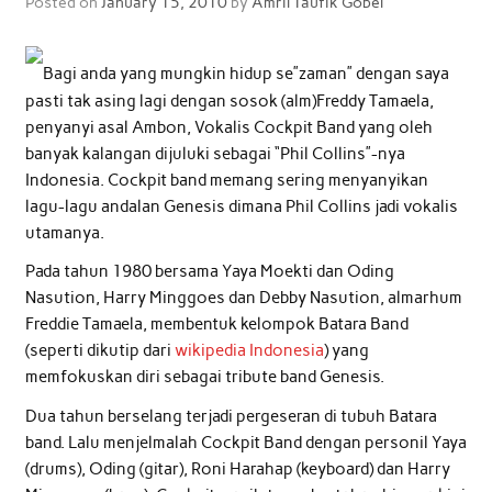
Posted on
January 15, 2010
by
Amril Taufik Gobel
Bagi anda yang mungkin hidup se”zaman” dengan saya
pasti tak asing lagi dengan sosok (alm)Freddy Tamaela,
penyanyi asal Ambon, Vokalis Cockpit Band yang oleh
banyak kalangan dijuluki sebagai “Phil Collins”-nya
Indonesia. Cockpit band memang sering menyanyikan
lagu-lagu andalan Genesis dimana Phil Collins jadi vokalis
utamanya.
Pada tahun 1980 bersama Yaya Moekti dan Oding
Nasution, Harry Minggoes dan Debby Nasution, almarhum
Freddie Tamaela, membentuk kelompok Batara Band
(seperti dikutip dari
wikipedia Indonesia
) yang
memfokuskan diri sebagai tribute band Genesis.
Dua tahun berselang terjadi pergeseran di tubuh Batara
band. Lalu menjelmalah Cockpit Band dengan personil Yaya
(drums), Oding (gitar), Roni Harahap (keyboard) dan Harry