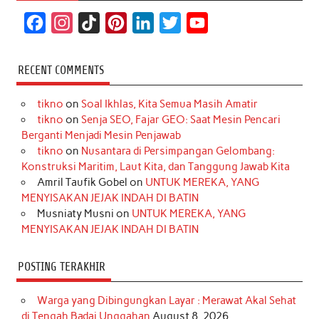
F
I
T
P
L
T
Y
a
n
i
i
i
w
o
c
s
k
n
n
i
u
RECENT COMMENTS
e
t
T
t
k
t
T
tikno
on
Soal Ikhlas, Kita Semua Masih Amatir
b
a
o
e
e
t
u
tikno
on
Senja SEO, Fajar GEO: Saat Mesin Pencari
o
g
k
r
d
e
b
Berganti Menjadi Mesin Penjawab
o
r
e
I
r
e
tikno
on
Nusantara di Persimpangan Gelombang:
Konstruksi Maritim, Laut Kita, dan Tanggung Jawab Kita
k
a
s
n
Amril Taufik Gobel
on
UNTUK MEREKA, YANG
m
t
MENYISAKAN JEJAK INDAH DI BATIN
Musniaty Musni
on
UNTUK MEREKA, YANG
MENYISAKAN JEJAK INDAH DI BATIN
POSTING TERAKHIR
Warga yang Dibingungkan Layar : Merawat Akal Sehat
di Tengah Badai Unggahan
August 8, 2026