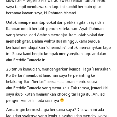
siswa SMP Negeri 2 Maros, Sulawesi Selatan tahun 1986,
saya tampil membawakan lagu ini sambil bermain gitar
bersama kawan saya, M.Rahman Ahmad.
Untuk mempermantap vokal dan petikan gitar, saya dan
Rahman mesti berlatih penuh ketekunan. Ayah Rahman
yang berasal dari Ambon mengajari kami olah vokal dan
memetik gitar. Dalam waktu dua minggu, kami berdua
berhasil mendapatkan “chemistry” untuk menyanyikan lagu
ini. Suara kami begitu kompak menyanyikan lagu andalan
alm.Freddie Tamaela ini.
23 tahun kemudian, mendengarkan kembali lagu “Haruskah
Ku Berlari” membuat lamunan saya terpelanting ke
belakang. Ikut “berlari” bersama alunan merdu suara
alm.Freddie Tamaela yang memukau. Tak terasa, jemari kiri
saya ikut-ikutan memainkan chord gitar lagu itu. Ah, jadi
pengen kembali muda rasanya
Anda ingin bernostalgia bersama saya? Dibawah ini ada
lagu dan syairnya yang lembut, syahdu dan mendayu-dayu