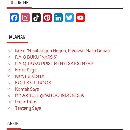
FOLLOW ME:
F
I
T
P
L
T
Y
a
n
i
i
i
w
o
c
s
k
n
n
i
u
HALAMAN
e
t
T
t
k
t
T
Buku “Membangun Negeri, Merawat Masa Depan
b
a
o
e
e
t
u
F.A.Q BUKU “NARSIS”
o
g
k
r
d
e
b
F.A.Q. BUKU PUISI “MENYESAP SENYAP”
o
r
e
I
r
e
Front Page
Karya & Kiprah
k
a
s
n
KOLEKSI E-BOOK
m
t
Kontak Saya
MY ARTICLE @YAHOO INDONESIA
Portofolio
Tentang Saya
ARSIP