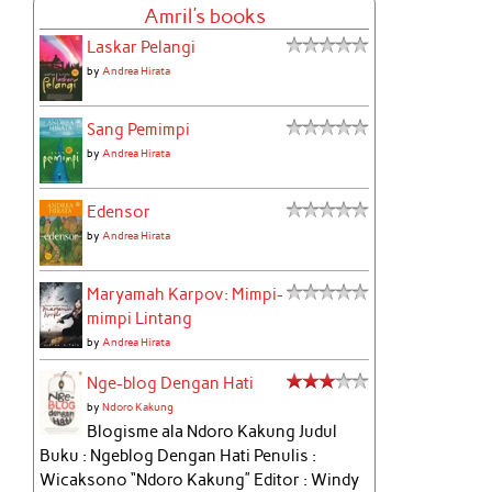
Amril's books
Laskar Pelangi
by
Andrea Hirata
Sang Pemimpi
by
Andrea Hirata
Edensor
by
Andrea Hirata
Maryamah Karpov: Mimpi-
mimpi Lintang
by
Andrea Hirata
Nge-blog Dengan Hati
by
Ndoro Kakung
Blogisme ala Ndoro Kakung Judul
Buku : Ngeblog Dengan Hati Penulis :
Wicaksono “Ndoro Kakung” Editor : Windy