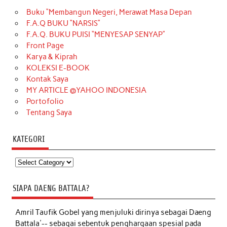
Buku “Membangun Negeri, Merawat Masa Depan
F.A.Q BUKU “NARSIS”
F.A.Q. BUKU PUISI “MENYESAP SENYAP”
Front Page
Karya & Kiprah
KOLEKSI E-BOOK
Kontak Saya
MY ARTICLE @YAHOO INDONESIA
Portofolio
Tentang Saya
KATEGORI
Kategori
SIAPA DAENG BATTALA?
Amril Taufik Gobel
yang menjuluki dirinya sebagai Daeng
Battala'-- sebagai sebentuk penghargaan spesial pada