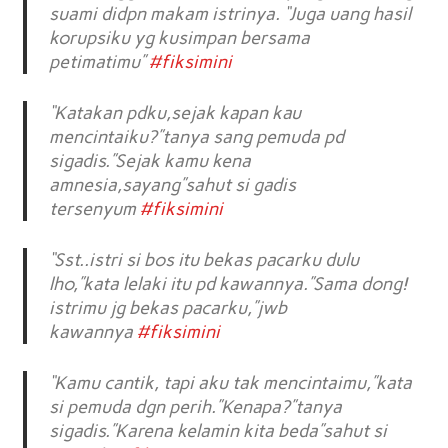
suami didpn makam istrinya. “Juga uang hasil
korupsiku yg kusimpan bersama
petimatimu”
#fiksimini
“Katakan pdku,sejak kapan kau
mencintaiku?”tanya sang pemuda pd
sigadis.”Sejak kamu kena
amnesia,sayang”sahut si gadis
tersenyum
#fiksimini
“Sst..istri si bos itu bekas pacarku dulu
lho,”kata lelaki itu pd kawannya.”Sama dong!
istrimu jg bekas pacarku,”jwb
kawannya
#fiksimini
“Kamu cantik, tapi aku tak mencintaimu,”kata
si pemuda dgn perih.”Kenapa?”tanya
sigadis.”Karena kelamin kita beda”sahut si