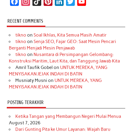
F
I
T
P
L
T
Y
a
n
i
i
i
w
o
c
s
k
n
n
i
u
RECENT COMMENTS
e
t
T
t
k
t
T
tikno
on
Soal Ikhlas, Kita Semua Masih Amatir
b
a
o
e
e
t
u
tikno
on
Senja SEO, Fajar GEO: Saat Mesin Pencari
o
g
k
r
d
e
b
Berganti Menjadi Mesin Penjawab
o
r
e
I
r
e
tikno
on
Nusantara di Persimpangan Gelombang:
Konstruksi Maritim, Laut Kita, dan Tanggung Jawab Kita
k
a
s
n
Amril Taufik Gobel
on
UNTUK MEREKA, YANG
m
t
MENYISAKAN JEJAK INDAH DI BATIN
Musniaty Musni
on
UNTUK MEREKA, YANG
MENYISAKAN JEJAK INDAH DI BATIN
POSTING TERAKHIR
Ketika Tangan yang Membangun Negeri Mulai Menua
August 7, 2026
Dari Gunting Pita ke Umur Layanan: Wajah Baru