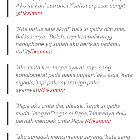
Aku ini kan’ astronot?”sahut si pacar sengit
@
fiksimini
“Kita putus saja skrg!” tulis si gadis dlm sms.
Balasannya: “Boleh, tapi kembalikan jg
handphone yg sudah aku berikan padamu
itu!”@
fiksimini
“aku cinta kau,tanpa syarat, rayu sang
konglomerat pada gadis pujaan.”aku juga,”kata
sigadis,”tapi pake syarat:jgn pake
syahwat!
#fiksimini
“Papa aku cinta dia, please..”rajuk si gadis
muda.”Jangan!”tegas si Papa,”Mamanya dulu
pernah menolak cinta Papa
#fiksimini
“aku sungguh mencintaimu sayang,”kata sang