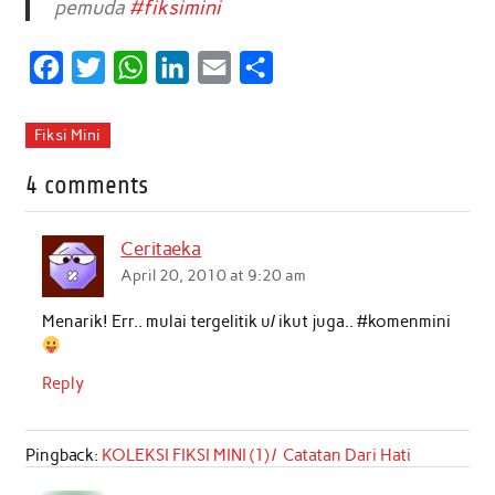
pemuda
#fiksimini
F
T
W
L
E
S
a
w
h
i
m
h
c
i
a
n
a
a
Fiksi Mini
e
t
t
k
i
r
4 comments
b
t
s
e
l
e
o
e
A
d
Ceritaeka
o
r
p
I
April 20, 2010 at 9:20 am
k
p
n
Menarik! Err.. mulai tergelitik u/ ikut juga.. #komenmini
Reply
Pingback:
KOLEKSI FIKSI MINI (1) / Catatan Dari Hati