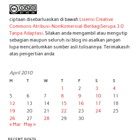
ciptaan disebarluaskan di bawah
Lisensi Creative
Commons Atribusi-NonKomersial-BerbagiSerupa 3.0
Tanpa Adaptasi
. Silakan anda mengambil atau mengutip
sebagian maupun seluruh isi blog ini asalkan jangan
lupa mencantumkan sumber asli tulisannya. Terimakasih
atas pengertian anda
April 2010
M
T
W
T
F
S
S
1
2
3
4
5
6
7
8
9
10
11
12
13
14
15
16
17
18
19
20
21
22
23
24
25
26
27
28
29
30
« Mar
May »
RECENT POSTS