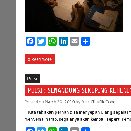
F
T
W
L
E
S
a
w
h
i
m
h
c
i
a
n
a
a
» Read more
e
t
t
k
i
r
b
t
s
e
l
e
Puisi
o
e
A
d
PUISI : SENANDUNG SEKEPING KEHEN
o
r
p
I
Posted on
March 20, 2010
by
Amril Taufik Gobel
k
p
n
Kita tak akan pernah bisa menyepuh ulang segala imp
menyemai harap, segalanya akan kembali seperti sem