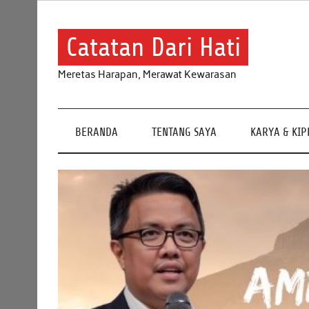
Skip
to
content
Catatan Dari Hati
Meretas Harapan, Merawat Kewarasan
BERANDA
TENTANG SAYA
KARYA & KI