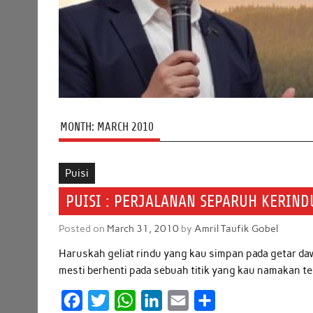
MONTH:
MARCH 2010
Puisi
PUISI : PERJALANAN SEPARUH KERIN
Posted on
March 31, 2010
by
Amril Taufik Gobel
Haruskah geliat rindu yang kau simpan pada getar da
mesti berhenti pada sebuah titik yang kau namakan t
F
T
W
L
E
S