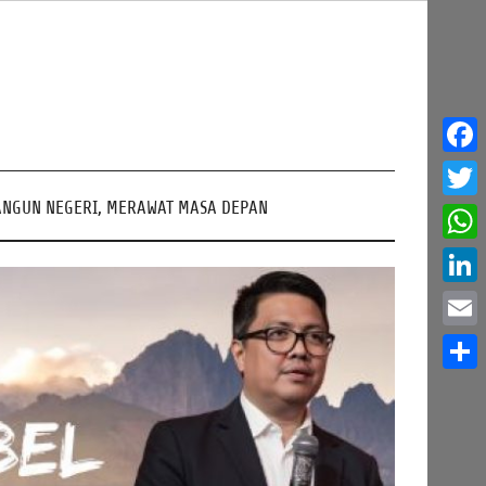
Face
NGUN NEGERI, MERAWAT MASA DEPAN
Twitt
What
Linke
Email
Share