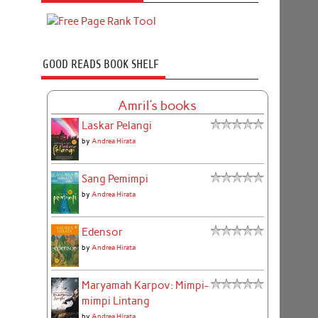
GOOD READS BOOK SHELF
Amril's books
Laskar Pelangi
by
Andrea Hirata
Sang Pemimpi
by
Andrea Hirata
Edensor
by
Andrea Hirata
Maryamah Karpov: Mimpi-
mimpi Lintang
by
Andrea Hirata