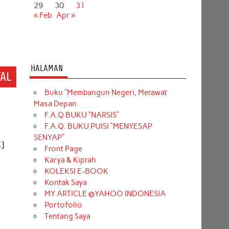
29
30
31
« Feb
Apr »
HALAMAN
AL
Buku “Membangun Negeri, Merawat
Masa Depan
F.A.Q BUKU “NARSIS”
F.A.Q. BUKU PUISI “MENYESAP
SENYAP”
…]
Front Page
Karya & Kiprah
KOLEKSI E-BOOK
Kontak Saya
MY ARTICLE @YAHOO INDONESIA
Portofolio
Tentang Saya