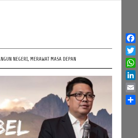
Face
NGUN NEGERI, MERAWAT MASA DEPAN
Twitt
What
Linke
Email
Share