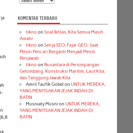
rja
KOMENTAR TERBARU
tikno
on
Soal Ikhlas, Kita Semua Masih
Amatir
tikno
on
Senja SEO, Fajar GEO: Saat
Mesin Pencari Berganti Menjadi Mesin
sih
Penjawab
tikno
on
Nusantara di Persimpangan
Gelombang: Konstruksi Maritim, Laut Kita,
dan Tanggung Jawab Kita
Amril Taufik Gobel
on
UNTUK MEREKA,
ah
YANG MENYISAKAN JEJAK INDAH DI
s-
BATIN
Musniaty Musni
on
UNTUK MEREKA,
an
YANG MENYISAKAN JEJAK INDAH DI
BATIN
(6,8
pa