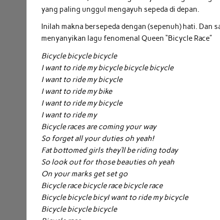
yang paling unggul mengayuh sepeda di depan.
Inilah makna bersepeda dengan (sepenuh) hati. Dan 
menyanyikan lagu fenomenal Queen “Bicycle Race”
Bicycle bicycle bicycle
I want to ride my bicycle bicycle bicycle
I want to ride my bicycle
I want to ride my bike
I want to ride my bicycle
I want to ride my
Bicycle races are coming your way
So forget all your duties oh yeah!
Fat bottomed girls they’ll be riding today
So look out for those beauties oh yeah
On your marks get set go
Bicycle race bicycle race bicycle race
Bicycle bicycle bicyI want to ride my bicycle
Bicycle bicycle bicycle