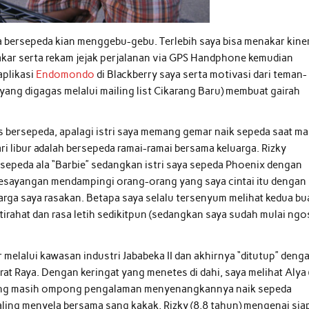
 bersepeda kian menggebu-gebu. Terlebih saya bisa menakar kine
akar serta rekam jejak perjalanan via GPS Handphone kemudian
aplikasi
Endomondo
di Blackberry saya serta motivasi dari teman-
yang digagas melalui mailing list Cikarang Baru) membuat gairah
s bersepeda, apalagi istri saya memang gemar naik sepeda saat ma
ari libur adalah bersepeda ramai-ramai bersama keluarga. Rizky
epeda ala “Barbie” sedangkan istri saya sepeda Phoenix dengan
” kesayangan mendampingi orang-orang yang saya cintai itu dengan
ga saya rasakan. Betapa saya selalu tersenyum melihat kedua bu
irahat dan rasa letih sedikitpun (sedangkan saya sudah mulai ngo
melalui kawasan industri Jababeka II dan akhirnya “ditutup” deng
t Raya. Dengan keringat yang menetes di dahi, saya melihat Alya 
 yang masih ompong pengalaman menyenangkannya naik sepeda
ling menyela bersama sang kakak, Rizky (8,8 tahun) mengenai sia