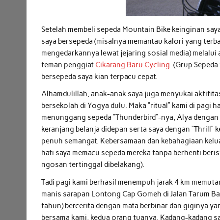
Setelah membeli sepeda Mountain Bike keinginan saya
saya bersepeda (misalnya memantau kalori yang terb
mengedarkannya lewat jejaring sosial media) melalui 
teman penggiat
Cikarang Baru Cycling .
(Grup Sepeda 
bersepeda saya kian terpacu cepat.
Alhamdulillah, anak-anak saya juga menyukai aktifita
bersekolah di Yogya dulu. Maka “ritual” kami di pagi h
menunggang sepeda “Thunderbird”-nya, Alya dengan s
keranjang belanja didepan serta saya dengan “Thrill
penuh semangat. Kebersamaan dan kebahagiaan keluar
hati saya memacu sepeda mereka tanpa berhenti berist
ngosan tertinggal dibelakang).
Tadi pagi kami berhasil menempuh jarak 4 km memutar 
manis sarapan Lontong Cap Gomeh di Jalan Tarum Bara
tahun) bercerita dengan mata berbinar dan giginya
bersama kami, kedua orang tuanya. Kadang-kadang sa