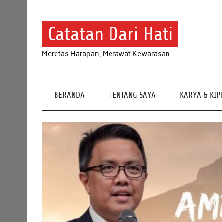
Skip
to
content
Catatan Dari Hati
Meretas Harapan, Merawat Kewarasan
BERANDA
TENTANG SAYA
KARYA & KI