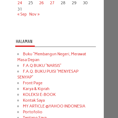
24
25
26
27
28
29
30
31
« Sep
Nov »
HALAMAN
Buku “Membangun Negeri, Merawat
Masa Depan
F.A.Q BUKU “NARSIS”
F.A.Q. BUKU PUISI “MENYESAP
SENYAP”
Front Page
Karya & Kiprah
KOLEKSI E-BOOK
Kontak Saya
MY ARTICLE @YAHOO INDONESIA
Portofolio
Tentang Saya