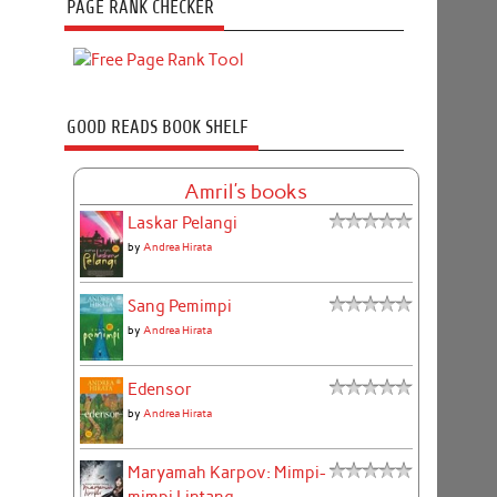
PAGE RANK CHECKER
GOOD READS BOOK SHELF
Amril's books
Laskar Pelangi
by
Andrea Hirata
Sang Pemimpi
by
Andrea Hirata
Edensor
by
Andrea Hirata
Maryamah Karpov: Mimpi-
mimpi Lintang