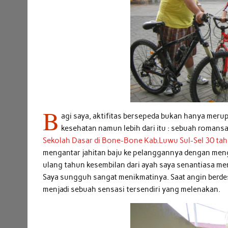
B
agi saya, aktifitas bersepeda bukan hanya meru
kesehatan namun lebih dari itu : sebuah roman
Sekolah Dasar di Bone-Bone Kab.Luwu Sul-Sel 30 tah
mengantar jahitan baju ke pelanggannya dengan meng
ulang tahun kesembilan dari ayah saya senantiasa me
Saya sungguh sangat menikmatinya. Saat angin berd
menjadi sebuah sensasi tersendiri yang melenakan.