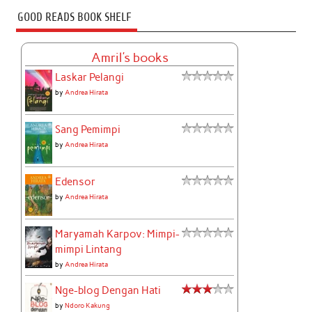
GOOD READS BOOK SHELF
Amril's books
Laskar Pelangi
by
Andrea Hirata
Sang Pemimpi
by
Andrea Hirata
Edensor
by
Andrea Hirata
Maryamah Karpov: Mimpi-
mimpi Lintang
by
Andrea Hirata
Nge-blog Dengan Hati
by
Ndoro Kakung