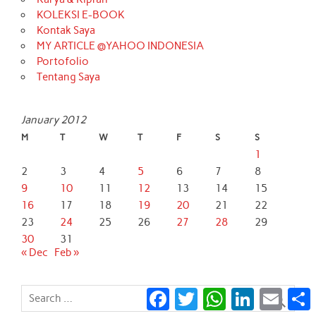
KOLEKSI E-BOOK
Kontak Saya
MY ARTICLE @YAHOO INDONESIA
Portofolio
Tentang Saya
January 2012
M
T
W
T
F
S
S
1
2
3
4
5
6
7
8
9
10
11
12
13
14
15
16
17
18
19
20
21
22
23
24
25
26
27
28
29
30
31
« Dec
Feb »
Facebook
Twitter
WhatsApp
LinkedIn
Email
S