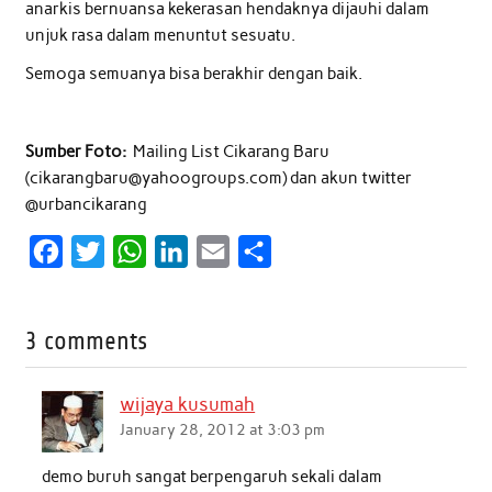
anarkis bernuansa kekerasan hendaknya dijauhi dalam
unjuk rasa dalam menuntut sesuatu.
Semoga semuanya bisa berakhir dengan baik.
Sumber Foto:
Mailing List Cikarang Baru
(cikarangbaru@yahoogroups.com) dan akun twitter
@urbancikarang
F
T
W
L
E
S
a
w
h
i
m
h
c
i
a
n
a
a
3 comments
e
t
t
k
i
r
b
t
s
e
l
e
wijaya kusumah
o
e
A
d
January 28, 2012 at 3:03 pm
o
r
p
I
demo buruh sangat berpengaruh sekali dalam
k
p
n