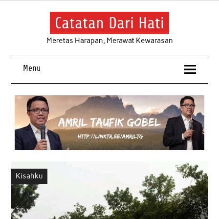
Skip
to
content
Catatan Dari Hati
Meretas Harapan, Merawat Kewarasan
Menu
Kisahku