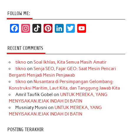
FOLLOW ME:
F
I
T
P
L
T
Y
a
n
i
i
i
w
o
c
s
k
n
n
i
u
RECENT COMMENTS
e
t
T
t
k
t
T
tikno
on
Soal Ikhlas, Kita Semua Masih Amatir
b
a
o
e
e
t
u
tikno
on
Senja SEO, Fajar GEO: Saat Mesin Pencari
o
g
k
r
d
e
b
Berganti Menjadi Mesin Penjawab
o
r
e
I
r
e
tikno
on
Nusantara di Persimpangan Gelombang:
Konstruksi Maritim, Laut Kita, dan Tanggung Jawab Kita
k
a
s
n
Amril Taufik Gobel
on
UNTUK MEREKA, YANG
m
t
MENYISAKAN JEJAK INDAH DI BATIN
Musniaty Musni
on
UNTUK MEREKA, YANG
MENYISAKAN JEJAK INDAH DI BATIN
POSTING TERAKHIR