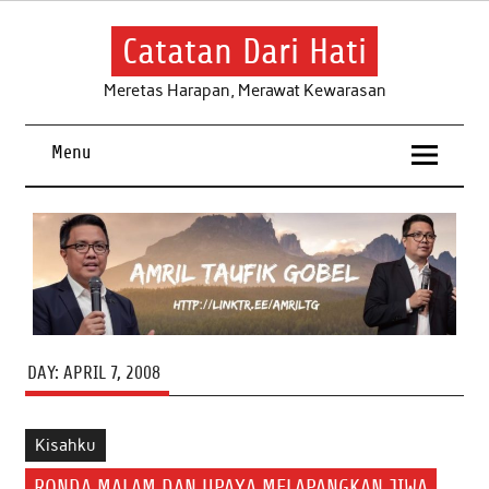
Skip
to
content
Catatan Dari Hati
Meretas Harapan, Merawat Kewarasan
Menu
DAY:
APRIL 7, 2008
Kisahku
RONDA MALAM DAN UPAYA MELAPANGKAN JIWA