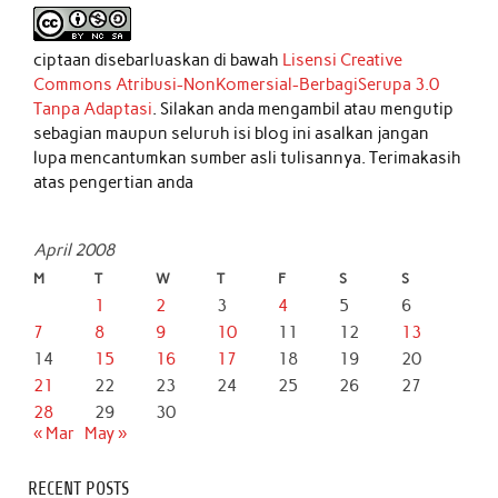
ciptaan disebarluaskan di bawah
Lisensi Creative
Commons Atribusi-NonKomersial-BerbagiSerupa 3.0
Tanpa Adaptasi
. Silakan anda mengambil atau mengutip
sebagian maupun seluruh isi blog ini asalkan jangan
lupa mencantumkan sumber asli tulisannya. Terimakasih
atas pengertian anda
April 2008
M
T
W
T
F
S
S
1
2
3
4
5
6
7
8
9
10
11
12
13
14
15
16
17
18
19
20
21
22
23
24
25
26
27
28
29
30
« Mar
May »
RECENT POSTS