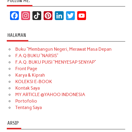
FOLLOW ME:
F
I
T
P
L
T
Y
a
n
i
i
i
w
o
c
s
k
n
n
i
u
HALAMAN
e
t
T
t
k
t
T
Buku “Membangun Negeri, Merawat Masa Depan
b
a
o
e
e
t
u
F.A.Q BUKU “NARSIS”
o
g
k
r
d
e
b
F.A.Q. BUKU PUISI “MENYESAP SENYAP”
o
r
e
I
r
e
Front Page
Karya & Kiprah
k
a
s
n
KOLEKSI E-BOOK
m
t
Kontak Saya
MY ARTICLE @YAHOO INDONESIA
Portofolio
Tentang Saya
ARSIP