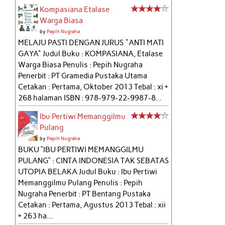
Kompasiana Etalase
Warga Biasa
by
Pepih Nugraha
MELAJU PASTI DENGAN JURUS "ANTI MATI
GAYA" Judul Buku : KOMPASIANA, Etalase
Warga Biasa Penulis : Pepih Nugraha
Penerbit : PT Gramedia Pustaka Utama
Cetakan : Pertama, Oktober 2013 Tebal : xi +
268 halaman ISBN : 978-979-22-9987-8...
Ibu Pertiwi Memanggilmu
Pulang
by
Pepih Nugraha
BUKU “IBU PERTIWI MEMANGGILMU
PULANG” : CINTA INDONESIA TAK SEBATAS
UTOPIA BELAKA Judul Buku : Ibu Pertiwi
Memanggilmu Pulang Penulis : Pepih
Nugraha Penerbit : PT Bentang Pustaka
Cetakan : Pertama, Agustus 2013 Tebal : xii
+ 263 ha...