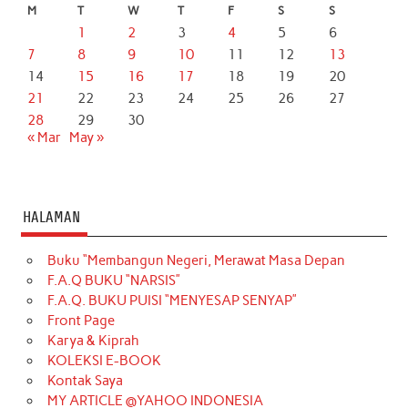
M
T
W
T
F
S
S
1
2
3
4
5
6
7
8
9
10
11
12
13
14
15
16
17
18
19
20
21
22
23
24
25
26
27
28
29
30
« Mar
May »
HALAMAN
Buku “Membangun Negeri, Merawat Masa Depan
F.A.Q BUKU “NARSIS”
F.A.Q. BUKU PUISI “MENYESAP SENYAP”
Front Page
Karya & Kiprah
KOLEKSI E-BOOK
Kontak Saya
MY ARTICLE @YAHOO INDONESIA