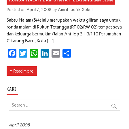
Posted on
April 7, 2008
by
Amril Taufik Gobel
Sabtu Malam (5/4) lalu merupakan waktu giliran saya untuk
ronda malam di Rukun Tetangga (RT 02/RW 02) tempat saya
dan keluarga bermukim (Jalan Antilop 5 H3/110 Perumahan
Cikarang Baru, Kota […]
F
T
W
L
E
S
a
w
h
i
m
h
c
i
a
n
a
a
» Read more
e
t
t
k
i
r
b
t
s
e
l
e
CARI
o
e
A
d
o
r
p
I
k
p
n
April 2008