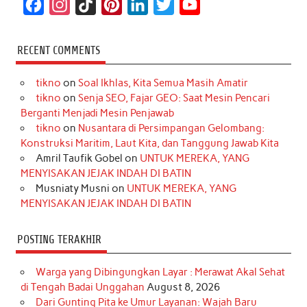
F
I
T
P
L
T
Y
a
n
i
i
i
w
o
c
s
k
n
n
i
u
RECENT COMMENTS
e
t
T
t
k
t
T
tikno
on
Soal Ikhlas, Kita Semua Masih Amatir
b
a
o
e
e
t
u
tikno
on
Senja SEO, Fajar GEO: Saat Mesin Pencari
o
g
k
r
d
e
b
Berganti Menjadi Mesin Penjawab
o
r
e
I
r
e
tikno
on
Nusantara di Persimpangan Gelombang:
Konstruksi Maritim, Laut Kita, dan Tanggung Jawab Kita
k
a
s
n
Amril Taufik Gobel
on
UNTUK MEREKA, YANG
m
t
MENYISAKAN JEJAK INDAH DI BATIN
Musniaty Musni
on
UNTUK MEREKA, YANG
MENYISAKAN JEJAK INDAH DI BATIN
POSTING TERAKHIR
Warga yang Dibingungkan Layar : Merawat Akal Sehat
di Tengah Badai Unggahan
August 8, 2026
Dari Gunting Pita ke Umur Layanan: Wajah Baru