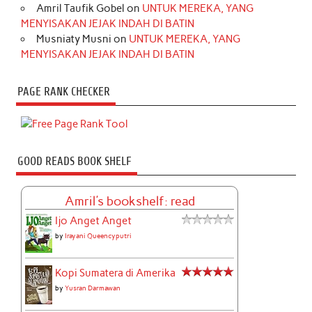
Amril Taufik Gobel
on
UNTUK MEREKA, YANG
MENYISAKAN JEJAK INDAH DI BATIN
Musniaty Musni
on
UNTUK MEREKA, YANG
MENYISAKAN JEJAK INDAH DI BATIN
PAGE RANK CHECKER
GOOD READS BOOK SHELF
Amril's bookshelf: read
Ijo Anget Anget
by
Irayani Queencyputri
Kopi Sumatera di Amerika
by
Yusran Darmawan