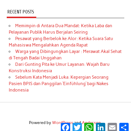
RECENT POSTS
Memimpin di Antara Dua Mandat: Ketika Laba dan
Pelayanan Publik Harus Berjalan Seiring
Pesawat yang Berbelok ke Alor: Ketika Suara Satu
Mahasiswa Mengalahkan Agenda Rapat
Warga yang Dibingungkan Layar : Merawat Akal Sehat
di Tengah Badai Unggahan
Dari Gunting Pita ke Umur Layanan: Wajah Baru
Konstruksi Indonesia
Sebelum Kata Menjadi Luka: Kepergian Seorang
Pasien BPJS dan Panggilan ‘Einfühlung’ bagi Nakes
Indonesia
Powered by
WordPress
and
Anderson
.
Facebook
Twitter
WhatsApp
LinkedIn
Email
S