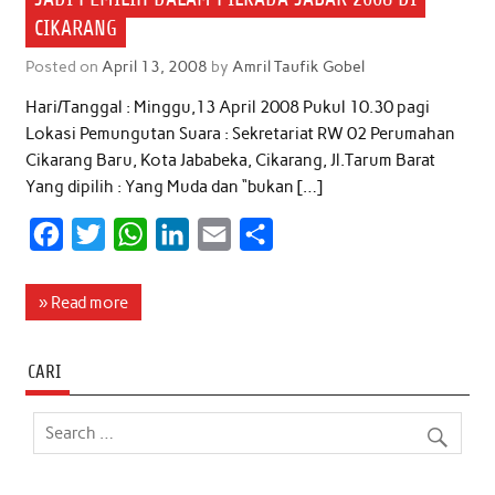
CIKARANG
Posted on
April 13, 2008
by
Amril Taufik Gobel
Hari/Tanggal : Minggu,13 April 2008 Pukul 10.30 pagi
Lokasi Pemungutan Suara : Sekretariat RW 02 Perumahan
Cikarang Baru, Kota Jababeka, Cikarang, Jl.Tarum Barat
Yang dipilih : Yang Muda dan “bukan […]
F
T
W
L
E
S
a
w
h
i
m
h
c
i
a
n
a
a
» Read more
e
t
t
k
i
r
b
t
s
e
l
e
CARI
o
e
A
d
o
r
p
I
k
p
n