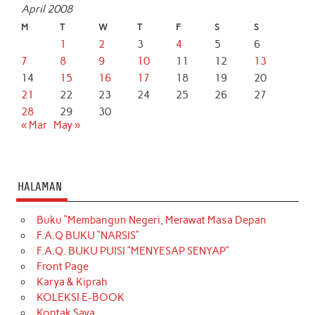
April 2008
M
T
W
T
F
S
S
1
2
3
4
5
6
7
8
9
10
11
12
13
14
15
16
17
18
19
20
21
22
23
24
25
26
27
28
29
30
« Mar
May »
HALAMAN
Buku “Membangun Negeri, Merawat Masa Depan
F.A.Q BUKU “NARSIS”
F.A.Q. BUKU PUISI “MENYESAP SENYAP”
Front Page
Karya & Kiprah
KOLEKSI E-BOOK
Kontak Saya