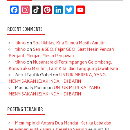
F
I
T
P
L
T
Y
a
n
i
i
i
w
o
c
s
k
n
n
i
u
RECENT COMMENTS
e
t
T
t
k
t
T
tikno
on
Soal Ikhlas, Kita Semua Masih Amatir
b
a
o
e
e
t
u
tikno
on
Senja SEO, Fajar GEO: Saat Mesin Pencari
o
g
k
r
d
e
b
Berganti Menjadi Mesin Penjawab
o
r
e
I
r
e
tikno
on
Nusantara di Persimpangan Gelombang:
Konstruksi Maritim, Laut Kita, dan Tanggung Jawab Kita
k
a
s
n
Amril Taufik Gobel
on
UNTUK MEREKA, YANG
m
t
MENYISAKAN JEJAK INDAH DI BATIN
Musniaty Musni
on
UNTUK MEREKA, YANG
MENYISAKAN JEJAK INDAH DI BATIN
POSTING TERAKHIR
Memimpin di Antara Dua Mandat: Ketika Laba dan
Pelayanan Publik Harus Berjalan Seiring
August 10,