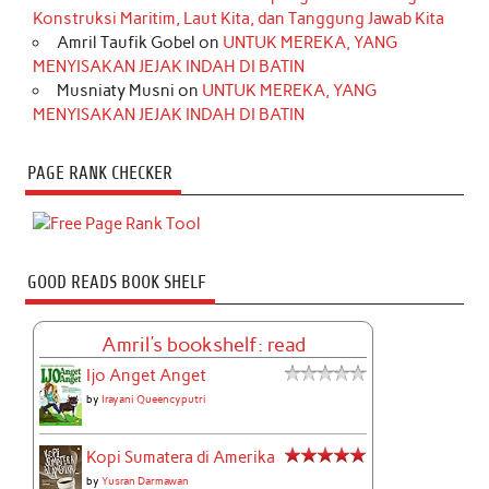
Konstruksi Maritim, Laut Kita, dan Tanggung Jawab Kita
Amril Taufik Gobel
on
UNTUK MEREKA, YANG
MENYISAKAN JEJAK INDAH DI BATIN
Musniaty Musni
on
UNTUK MEREKA, YANG
MENYISAKAN JEJAK INDAH DI BATIN
PAGE RANK CHECKER
GOOD READS BOOK SHELF
Amril's bookshelf: read
Ijo Anget Anget
by
Irayani Queencyputri
Kopi Sumatera di Amerika
by
Yusran Darmawan