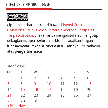
CREATIVE COMMONS LICENSE
ciptaan disebarluaskan di bawah
Lisensi Creative
Commons Atribusi-NonKomersial-BerbagiSerupa 3.0
Tanpa Adaptasi
. Silakan anda mengambil atau mengutip
sebagian maupun seluruh isi blog ini asalkan jangan
lupa mencantumkan sumber asli tulisannya. Terimakasih
atas pengertian anda
April 2008
M
T
W
T
F
S
S
1
2
3
4
5
6
7
8
9
10
11
12
13
14
15
16
17
18
19
20
21
22
23
24
25
26
27
28
29
30
« Mar
May »