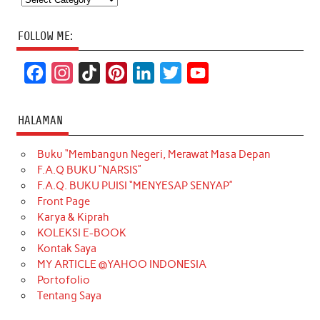
FOLLOW ME:
F
I
T
P
L
T
Y
a
n
i
i
i
w
o
c
s
k
n
n
i
u
HALAMAN
e
t
T
t
k
t
T
Buku “Membangun Negeri, Merawat Masa Depan
b
a
o
e
e
t
u
F.A.Q BUKU “NARSIS”
o
g
k
r
d
e
b
F.A.Q. BUKU PUISI “MENYESAP SENYAP”
o
r
e
I
r
e
Front Page
Karya & Kiprah
k
a
s
n
KOLEKSI E-BOOK
m
t
Kontak Saya
MY ARTICLE @YAHOO INDONESIA
Portofolio
Tentang Saya