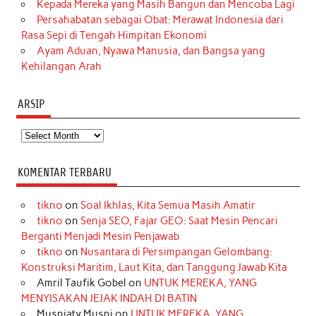
Kepada Mereka yang Masih Bangun dan Mencoba Lagi
Persahabatan sebagai Obat: Merawat Indonesia dari
Rasa Sepi di Tengah Himpitan Ekonomi
Ayam Aduan, Nyawa Manusia, dan Bangsa yang
Kehilangan Arah
ARSIP
Arsip
KOMENTAR TERBARU
tikno
on
Soal Ikhlas, Kita Semua Masih Amatir
tikno
on
Senja SEO, Fajar GEO: Saat Mesin Pencari
Berganti Menjadi Mesin Penjawab
tikno
on
Nusantara di Persimpangan Gelombang:
Konstruksi Maritim, Laut Kita, dan Tanggung Jawab Kita
Amril Taufik Gobel
on
UNTUK MEREKA, YANG
MENYISAKAN JEJAK INDAH DI BATIN
Musniaty Musni
on
UNTUK MEREKA, YANG