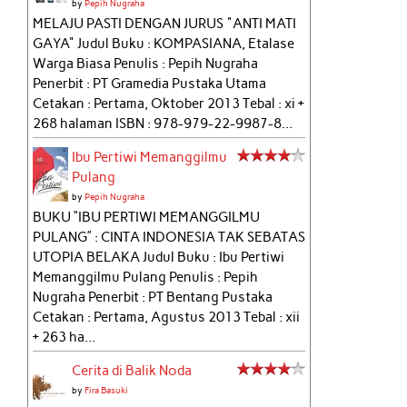
by
Pepih Nugraha
MELAJU PASTI DENGAN JURUS "ANTI MATI
GAYA" Judul Buku : KOMPASIANA, Etalase
Warga Biasa Penulis : Pepih Nugraha
Penerbit : PT Gramedia Pustaka Utama
Cetakan : Pertama, Oktober 2013 Tebal : xi +
268 halaman ISBN : 978-979-22-9987-8...
Ibu Pertiwi Memanggilmu
Pulang
by
Pepih Nugraha
BUKU “IBU PERTIWI MEMANGGILMU
PULANG” : CINTA INDONESIA TAK SEBATAS
UTOPIA BELAKA Judul Buku : Ibu Pertiwi
Memanggilmu Pulang Penulis : Pepih
Nugraha Penerbit : PT Bentang Pustaka
Cetakan : Pertama, Agustus 2013 Tebal : xii
+ 263 ha...
Cerita di Balik Noda
by
Fira Basuki