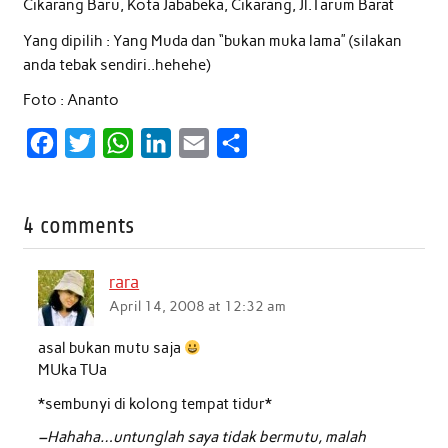
Cikarang Baru, Kota Jababeka, Cikarang, Jl.Tarum Barat
Yang dipilih : Yang Muda dan “bukan muka lama” (silakan
anda tebak sendiri..hehehe)
Foto : Ananto
F
T
W
L
E
S
a
w
h
i
m
h
c
i
a
n
a
a
4 comments
e
t
t
k
i
r
b
t
s
e
l
e
rara
o
e
A
d
April 14, 2008 at 12:32 am
o
r
p
I
asal bukan mutu saja
k
p
n
MUka TUa
*sembunyi di kolong tempat tidur*
–Hahaha…untunglah saya tidak bermutu, malah