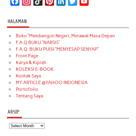
F
I
T
P
L
T
Y
a
n
i
i
i
w
o
c
s
k
n
n
i
u
HALAMAN
e
t
T
t
k
t
T
Buku “Membangun Negeri, Merawat Masa Depan
b
a
o
e
e
t
u
F.A.Q BUKU “NARSIS”
o
g
k
r
d
e
b
F.A.Q. BUKU PUISI “MENYESAP SENYAP”
o
r
e
I
r
e
Front Page
Karya & Kiprah
k
a
s
n
KOLEKSI E-BOOK
m
t
Kontak Saya
MY ARTICLE @YAHOO INDONESIA
Portofolio
Tentang Saya
ARSIP
Arsip