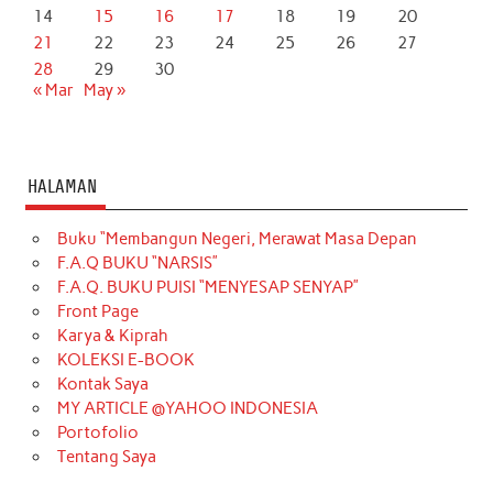
14
15
16
17
18
19
20
21
22
23
24
25
26
27
28
29
30
« Mar
May »
HALAMAN
Buku “Membangun Negeri, Merawat Masa Depan
F.A.Q BUKU “NARSIS”
F.A.Q. BUKU PUISI “MENYESAP SENYAP”
Front Page
Karya & Kiprah
KOLEKSI E-BOOK
Kontak Saya
MY ARTICLE @YAHOO INDONESIA
Portofolio
Tentang Saya