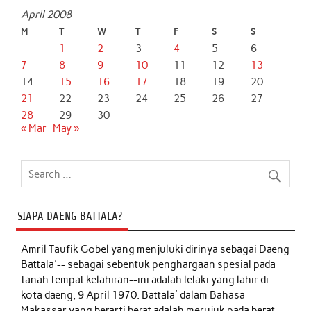
April 2008
M
T
W
T
F
S
S
1
2
3
4
5
6
7
8
9
10
11
12
13
14
15
16
17
18
19
20
21
22
23
24
25
26
27
28
29
30
« Mar
May »
SIAPA DAENG BATTALA?
Amril Taufik Gobel
yang menjuluki dirinya sebagai Daeng
Battala'-- sebagai sebentuk penghargaan spesial pada
tanah tempat kelahiran--ini adalah lelaki yang lahir di
kota daeng, 9 April 1970. Battala' dalam Bahasa
Makassar yang berarti berat adalah merujuk pada berat