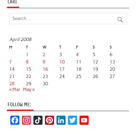
CARI
April 2008
M
T
W
T
F
S
S
1
2
3
4
5
6
7
8
9
10
11
12
13
14
15
16
17
18
19
20
21
22
23
24
25
26
27
28
29
30
« Mar
May »
FOLLOW ME:
F
I
T
P
L
T
Y
a
n
i
i
i
w
o