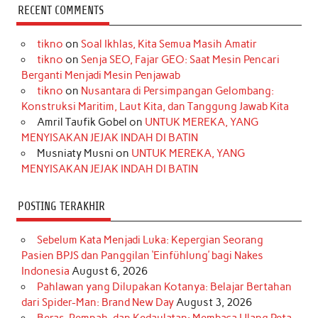
c
s
k
n
n
i
u
RECENT COMMENTS
e
t
T
t
k
t
T
tikno
on
Soal Ikhlas, Kita Semua Masih Amatir
b
a
o
e
e
t
u
tikno
on
Senja SEO, Fajar GEO: Saat Mesin Pencari
o
g
k
r
d
e
b
Berganti Menjadi Mesin Penjawab
o
r
e
I
r
e
tikno
on
Nusantara di Persimpangan Gelombang:
Konstruksi Maritim, Laut Kita, dan Tanggung Jawab Kita
k
a
s
n
Amril Taufik Gobel
on
UNTUK MEREKA, YANG
m
t
MENYISAKAN JEJAK INDAH DI BATIN
Musniaty Musni
on
UNTUK MEREKA, YANG
MENYISAKAN JEJAK INDAH DI BATIN
POSTING TERAKHIR
Sebelum Kata Menjadi Luka: Kepergian Seorang
Pasien BPJS dan Panggilan ‘Einfühlung’ bagi Nakes
Indonesia
August 6, 2026
Pahlawan yang Dilupakan Kotanya: Belajar Bertahan
dari Spider-Man: Brand New Day
August 3, 2026
Beras, Rempah, dan Kedaulatan: Membaca Ulang Peta