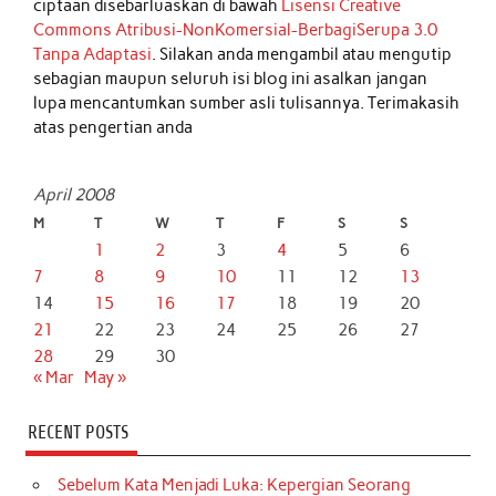
ciptaan disebarluaskan di bawah
Lisensi Creative
Commons Atribusi-NonKomersial-BerbagiSerupa 3.0
Tanpa Adaptasi
. Silakan anda mengambil atau mengutip
sebagian maupun seluruh isi blog ini asalkan jangan
lupa mencantumkan sumber asli tulisannya. Terimakasih
atas pengertian anda
April 2008
M
T
W
T
F
S
S
1
2
3
4
5
6
7
8
9
10
11
12
13
14
15
16
17
18
19
20
21
22
23
24
25
26
27
28
29
30
« Mar
May »
RECENT POSTS
Sebelum Kata Menjadi Luka: Kepergian Seorang