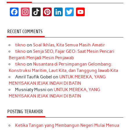
F
I
T
P
L
T
Y
a
n
i
i
i
w
o
c
s
k
n
n
i
u
RECENT COMMENTS
e
t
T
t
k
t
T
tikno
on
Soal Ikhlas, Kita Semua Masih Amatir
b
a
o
e
e
t
u
tikno
on
Senja SEO, Fajar GEO: Saat Mesin Pencari
o
g
k
r
d
e
b
Berganti Menjadi Mesin Penjawab
o
r
e
I
r
e
tikno
on
Nusantara di Persimpangan Gelombang:
Konstruksi Maritim, Laut Kita, dan Tanggung Jawab Kita
k
a
s
n
Amril Taufik Gobel
on
UNTUK MEREKA, YANG
m
t
MENYISAKAN JEJAK INDAH DI BATIN
Musniaty Musni
on
UNTUK MEREKA, YANG
MENYISAKAN JEJAK INDAH DI BATIN
POSTING TERAKHIR
Ketika Tangan yang Membangun Negeri Mulai Menua