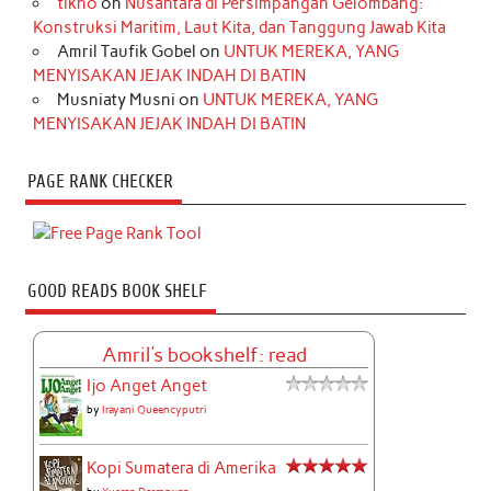
tikno
on
Nusantara di Persimpangan Gelombang:
Konstruksi Maritim, Laut Kita, dan Tanggung Jawab Kita
Amril Taufik Gobel
on
UNTUK MEREKA, YANG
MENYISAKAN JEJAK INDAH DI BATIN
Musniaty Musni
on
UNTUK MEREKA, YANG
MENYISAKAN JEJAK INDAH DI BATIN
PAGE RANK CHECKER
GOOD READS BOOK SHELF
Amril's bookshelf: read
Ijo Anget Anget
by
Irayani Queencyputri
Kopi Sumatera di Amerika