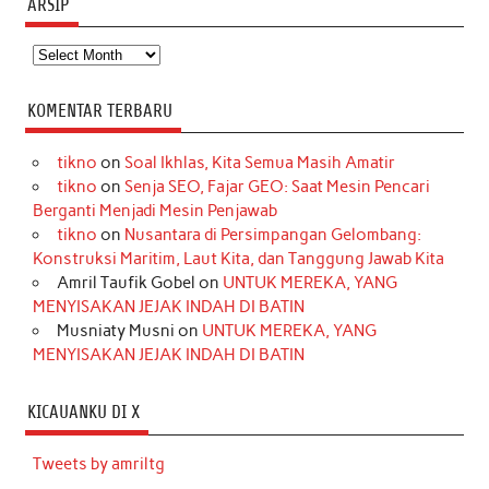
ARSIP
Arsip
KOMENTAR TERBARU
tikno
on
Soal Ikhlas, Kita Semua Masih Amatir
tikno
on
Senja SEO, Fajar GEO: Saat Mesin Pencari
Berganti Menjadi Mesin Penjawab
tikno
on
Nusantara di Persimpangan Gelombang:
Konstruksi Maritim, Laut Kita, dan Tanggung Jawab Kita
Amril Taufik Gobel
on
UNTUK MEREKA, YANG
MENYISAKAN JEJAK INDAH DI BATIN
Musniaty Musni
on
UNTUK MEREKA, YANG
MENYISAKAN JEJAK INDAH DI BATIN
KICAUANKU DI X
Tweets by amriltg