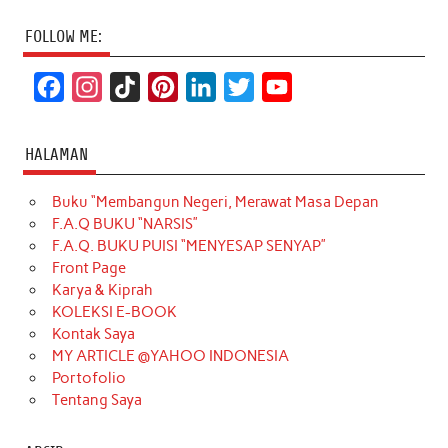
FOLLOW ME:
F
I
T
P
L
T
Y
a
n
i
i
i
w
o
c
s
k
n
n
i
u
HALAMAN
e
t
T
t
k
t
T
Buku “Membangun Negeri, Merawat Masa Depan
b
a
o
e
e
t
u
F.A.Q BUKU “NARSIS”
o
g
k
r
d
e
b
F.A.Q. BUKU PUISI “MENYESAP SENYAP”
o
r
e
I
r
e
Front Page
Karya & Kiprah
k
a
s
n
KOLEKSI E-BOOK
m
t
Kontak Saya
MY ARTICLE @YAHOO INDONESIA
Portofolio
Tentang Saya