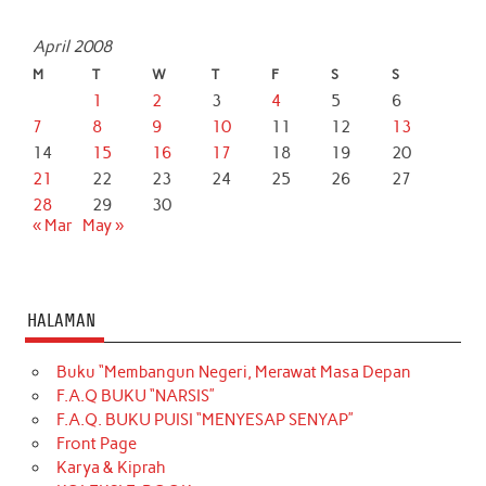
April 2008
M
T
W
T
F
S
S
1
2
3
4
5
6
7
8
9
10
11
12
13
14
15
16
17
18
19
20
21
22
23
24
25
26
27
28
29
30
« Mar
May »
HALAMAN
Buku “Membangun Negeri, Merawat Masa Depan
F.A.Q BUKU “NARSIS”
F.A.Q. BUKU PUISI “MENYESAP SENYAP”
Front Page
Karya & Kiprah