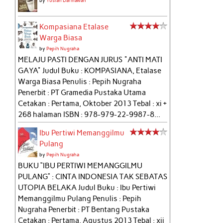
by
Yusran Darmawan
Kompasiana Etalase
Warga Biasa
by
Pepih Nugraha
MELAJU PASTI DENGAN JURUS "ANTI MATI
GAYA" Judul Buku : KOMPASIANA, Etalase
Warga Biasa Penulis : Pepih Nugraha
Penerbit : PT Gramedia Pustaka Utama
Cetakan : Pertama, Oktober 2013 Tebal : xi +
268 halaman ISBN : 978-979-22-9987-8...
Ibu Pertiwi Memanggilmu
Pulang
by
Pepih Nugraha
BUKU “IBU PERTIWI MEMANGGILMU
PULANG” : CINTA INDONESIA TAK SEBATAS
UTOPIA BELAKA Judul Buku : Ibu Pertiwi
Memanggilmu Pulang Penulis : Pepih
Nugraha Penerbit : PT Bentang Pustaka
Cetakan : Pertama, Agustus 2013 Tebal : xii