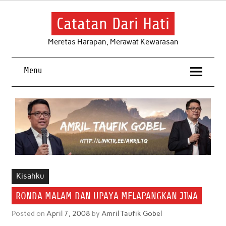
Skip
to
content
Catatan Dari Hati
Meretas Harapan, Merawat Kewarasan
Menu
Kisahku
RONDA MALAM DAN UPAYA MELAPANGKAN JIWA
Posted on
April 7, 2008
by
Amril Taufik Gobel