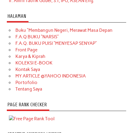
Ir. Amril Taufik Gobel, S.T, IPU, ASEAN Eng.
HALAMAN
Buku “Membangun Negeri, Merawat Masa Depan
F.A.Q BUKU “NARSIS”
F.A.Q. BUKU PUISI “MENYESAP SENYAP”
Front Page
Karya & Kiprah
KOLEKSI E-BOOK
Kontak Saya
MY ARTICLE @YAHOO INDONESIA
Portofolio
Tentang Saya
PAGE RANK CHECKER