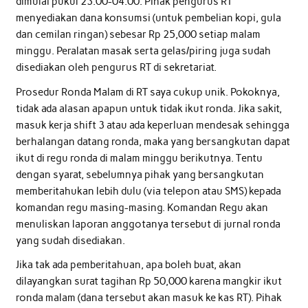
dimulai pukul 23.00-04.00. Pihak pengurus RT
menyediakan dana konsumsi (untuk pembelian kopi, gula
dan cemilan ringan) sebesar Rp 25,000 setiap malam
minggu. Peralatan masak serta gelas/piring juga sudah
disediakan oleh pengurus RT di sekretariat.
Prosedur Ronda Malam di RT saya cukup unik. Pokoknya,
tidak ada alasan apapun untuk tidak ikut ronda. Jika sakit,
masuk kerja shift 3 atau ada keperluan mendesak sehingga
berhalangan datang ronda, maka yang bersangkutan dapat
ikut di regu ronda di malam minggu berikutnya. Tentu
dengan syarat, sebelumnya pihak yang bersangkutan
memberitahukan lebih dulu (via telepon atau SMS) kepada
komandan regu masing-masing. Komandan Regu akan
menuliskan laporan anggotanya tersebut di jurnal ronda
yang sudah disediakan.
Jika tak ada pemberitahuan, apa boleh buat, akan
dilayangkan surat tagihan Rp 50,000 karena mangkir ikut
ronda malam (dana tersebut akan masuk ke kas RT). Pihak