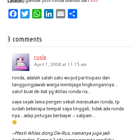
catatan:
gambar pos ronda diambil dari
sini
F
T
W
L
E
S
a
w
h
i
m
h
c
i
a
n
a
a
3 comments
e
t
t
k
i
r
b
t
s
e
l
e
rusle
o
e
A
d
April 7, 2008 at 11:15 am
o
r
p
I
ronda, adalah salah satu wujud partisipasi dan
k
p
n
tanggungjawab warga menbjaga lingkungannya…
salut buat de-bat yg ikhlas ronda ria..
saya sejak lama pengen sekali merasakan ronda, tp
sudah beberapa tempat saya tinggali, tidak ada ronda
nya…adaji petugas berbayar – satpam…
–Mesti ikhlas dong De-Rus, namanya juga jadi
komandan. Sampai2 ada warga peserta rondaku