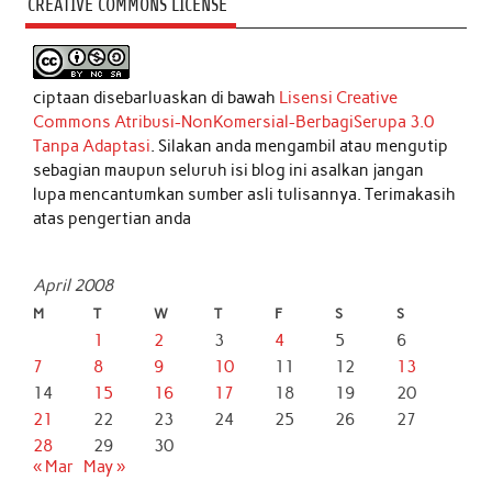
CREATIVE COMMONS LICENSE
ciptaan disebarluaskan di bawah
Lisensi Creative
Commons Atribusi-NonKomersial-BerbagiSerupa 3.0
Tanpa Adaptasi
. Silakan anda mengambil atau mengutip
sebagian maupun seluruh isi blog ini asalkan jangan
lupa mencantumkan sumber asli tulisannya. Terimakasih
atas pengertian anda
April 2008
M
T
W
T
F
S
S
1
2
3
4
5
6
7
8
9
10
11
12
13
14
15
16
17
18
19
20
21
22
23
24
25
26
27
28
29
30
« Mar
May »