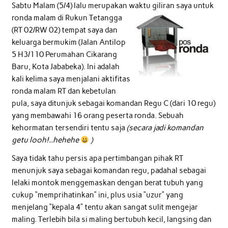
Sabtu Malam (5/4) lalu merupakan waktu gilir
an saya untuk
ronda malam di Rukun Tetangga
(RT 02/RW 02) tempat saya dan
keluarga bermukim (Jalan Antilop
5 H3/110 Perumahan Cikarang
Baru, Kota Jababeka). Ini adalah
kali kelima saya menjalani aktifitas
ronda malam RT dan kebetulan
pula, saya ditunjuk sebagai komandan Regu C (dari 10 regu)
yang membawahi 16 orang peserta ronda. Sebuah
kehormatan tersendiri tentu saja
(secara jadi komandan
getu looh!..hehehe
)
Saya tidak tahu persis apa pertimbangan pihak RT
menunjuk saya sebagai komandan regu, padahal sebagai
lelaki montok menggemaskan dengan berat tubuh yang
cukup “memprihatinkan” ini, plus usia “uzur” yang
menjelang “kepala 4” tentu akan sangat sulit mengejar
maling. Terlebih bila si maling bertubuh kecil, langsing dan