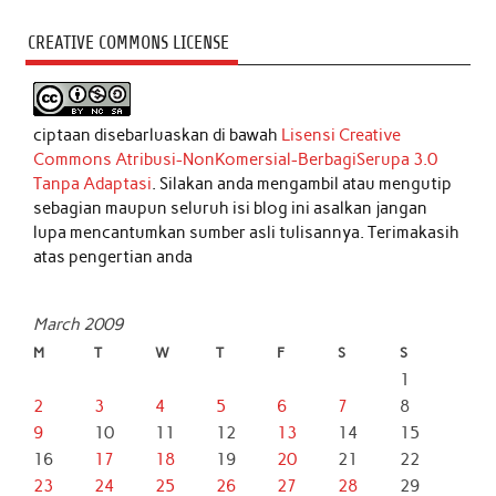
CREATIVE COMMONS LICENSE
ciptaan disebarluaskan di bawah
Lisensi Creative
Commons Atribusi-NonKomersial-BerbagiSerupa 3.0
Tanpa Adaptasi
. Silakan anda mengambil atau mengutip
sebagian maupun seluruh isi blog ini asalkan jangan
lupa mencantumkan sumber asli tulisannya. Terimakasih
atas pengertian anda
March 2009
M
T
W
T
F
S
S
1
2
3
4
5
6
7
8
9
10
11
12
13
14
15
16
17
18
19
20
21
22
23
24
25
26
27
28
29