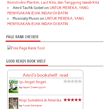
Konstruksi Maritim, Laut Kita, dan Tanggung Jawab Kita
Amril Taufik Gobel
on
UNTUK MEREKA, YANG
MENYISAKAN JEJAK INDAH DI BATIN
Musniaty Musni
on
UNTUK MEREKA, YANG
MENYISAKAN JEJAK INDAH DI BATIN
PAGE RANK CHECKER
GOOD READS BOOK SHELF
Amril's bookshelf: read
Ijo Anget Anget
by
Irayani Queencyputri
Kopi Sumatera di Amerika
by
Yusran Darmawan