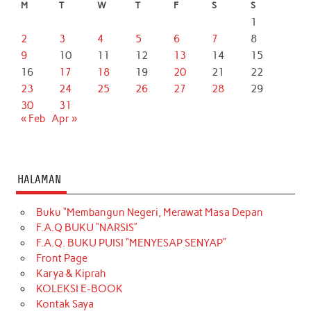
M
T
W
T
F
S
S
1
2
3
4
5
6
7
8
9
10
11
12
13
14
15
16
17
18
19
20
21
22
23
24
25
26
27
28
29
30
31
« Feb
Apr »
HALAMAN
Buku “Membangun Negeri, Merawat Masa Depan
F.A.Q BUKU “NARSIS”
F.A.Q. BUKU PUISI “MENYESAP SENYAP”
Front Page
Karya & Kiprah
KOLEKSI E-BOOK
Kontak Saya