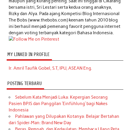
maupun yang kurang penting. Saat ini tinggal di Cikarang
bersama istri, Sri Lestari serta kedua orang anaknya,
Rizky dan Alya. Pada ajang Kompetisi Blog Internasional
The Bobs (www.thebobs.com) keenam tahun 2010 blog
ini berhasil menjadi pemenang favorit pengguna internet
dengan voting terbanyak kategori Bahasa Indonesia.
MY LINKED IN PROFILE
Ir. Amril Taufik Gobel, S.T, IPU, ASEAN Eng.
POSTING TERBARU
Sebelum Kata Menjadi Luka: Kepergian Seorang
Pasien BPJS dan Panggilan ‘Einfühlung’ bagi Nakes
Indonesia
Pahlawan yang Dilupakan Kotanya: Belajar Bertahan
dari Spider-Man: Brand New Day
Beras, Rempah, dan Kedaulatan: Membaca Ulang Peta