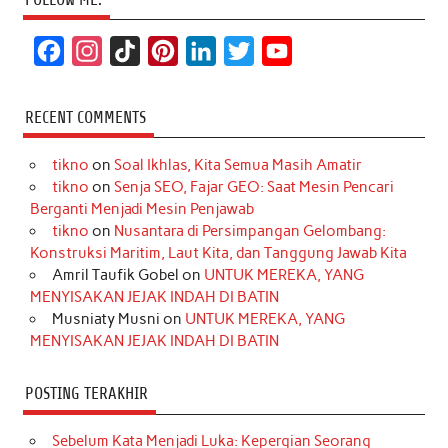
F
I
T
P
L
T
Y
a
n
i
i
i
w
o
c
s
k
n
n
i
u
RECENT COMMENTS
e
t
T
t
k
t
T
tikno
on
Soal Ikhlas, Kita Semua Masih Amatir
b
a
o
e
e
t
u
tikno
on
Senja SEO, Fajar GEO: Saat Mesin Pencari
o
g
k
r
d
e
b
Berganti Menjadi Mesin Penjawab
o
r
e
I
r
e
tikno
on
Nusantara di Persimpangan Gelombang:
Konstruksi Maritim, Laut Kita, dan Tanggung Jawab Kita
k
a
s
n
Amril Taufik Gobel
on
UNTUK MEREKA, YANG
m
t
MENYISAKAN JEJAK INDAH DI BATIN
Musniaty Musni
on
UNTUK MEREKA, YANG
MENYISAKAN JEJAK INDAH DI BATIN
POSTING TERAKHIR
Sebelum Kata Menjadi Luka: Kepergian Seorang