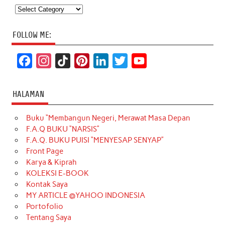
Categories
FOLLOW ME:
F
I
T
P
L
T
Y
a
n
i
i
i
w
o
c
s
k
n
n
i
u
HALAMAN
e
t
T
t
k
t
T
Buku “Membangun Negeri, Merawat Masa Depan
b
a
o
e
e
t
u
F.A.Q BUKU “NARSIS”
o
g
k
r
d
e
b
F.A.Q. BUKU PUISI “MENYESAP SENYAP”
o
r
e
I
r
e
Front Page
Karya & Kiprah
k
a
s
n
KOLEKSI E-BOOK
m
t
Kontak Saya
MY ARTICLE @YAHOO INDONESIA
Portofolio
Tentang Saya