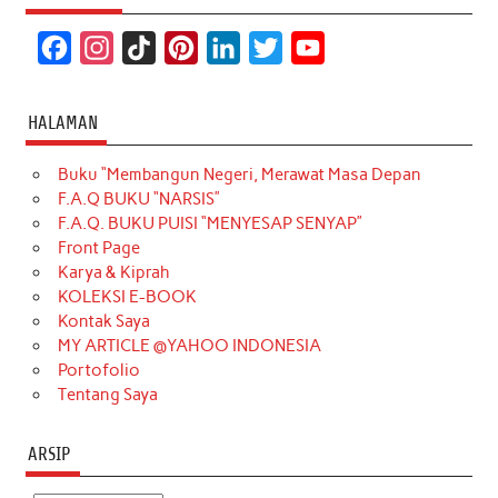
F
I
T
P
L
T
Y
a
n
i
i
i
w
o
c
s
k
n
n
i
u
HALAMAN
e
t
T
t
k
t
T
Buku “Membangun Negeri, Merawat Masa Depan
b
a
o
e
e
t
u
F.A.Q BUKU “NARSIS”
o
g
k
r
d
e
b
F.A.Q. BUKU PUISI “MENYESAP SENYAP”
o
r
e
I
r
e
Front Page
Karya & Kiprah
k
a
s
n
KOLEKSI E-BOOK
m
t
Kontak Saya
MY ARTICLE @YAHOO INDONESIA
Portofolio
Tentang Saya
ARSIP