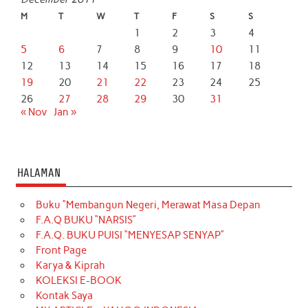
M
T
W
T
F
S
S
1
2
3
4
5
6
7
8
9
10
11
12
13
14
15
16
17
18
19
20
21
22
23
24
25
26
27
28
29
30
31
« Nov
Jan »
HALAMAN
Buku “Membangun Negeri, Merawat Masa Depan
F.A.Q BUKU “NARSIS”
F.A.Q. BUKU PUISI “MENYESAP SENYAP”
Front Page
Karya & Kiprah
KOLEKSI E-BOOK
Kontak Saya