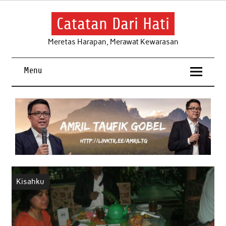
Skip
to
content
Catatan Dari Hati
Meretas Harapan, Merawat Kewarasan
Menu
Kisahku