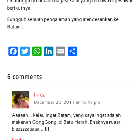
menunggu di bandara Bagasi kami yang terbawa di pesawat
berikutnya.
Sungguh sebuah pengalaman yang mengesankan ke
Batam..
F
T
W
L
E
S
a
w
h
i
m
h
c
i
a
n
a
a
6 comments
e
t
t
k
i
r
b
t
s
e
l
e
linda
o
e
A
d
December 20, 2011 at 10:47 pm
o
r
p
I
Aaaaah… kalau ingat Batam, yang saya ingat adalah
k
p
n
makanan GongGong, di Batu Merah. Enaknya ruaar
biazzzzaaaaa….!!!
Reply