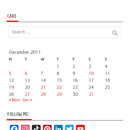
CARI
December 2011
M
T
W
T
F
S
S
1
2
3
4
5
6
7
8
9
10
11
12
13
14
15
16
17
18
19
20
21
22
23
24
25
26
27
28
29
30
31
« Nov
Jan »
FOLLOW ME:
F
I
T
P
L
T
Y