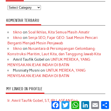
Kategori
KOMENTAR TERBARU
tikno
on
Soal Ikhlas, Kita Semua Masih Amatir
tikno
on
Senja SEO, Fajar GEO: Saat Mesin Pencari
Berganti Menjadi Mesin Penjawab
tikno
on
Nusantara di Persimpangan Gelombang:
Konstruksi Maritim, Laut Kita, dan Tanggung Jawab Kita
Amril Taufik Gobel
on
UNTUK MEREKA, YANG
MENYISAKAN JEJAK INDAH DI BATIN
Musniaty Musni
on
UNTUK MEREKA, YANG
MENYISAKAN JEJAK INDAH DI BATIN
MY LINKED IN PROFILE
Ir. Amril Taufik Gobel, S.T, IPU, ASEAN Eng.
Facebook
Twitter
WhatsApp
LinkedIn
Email
S