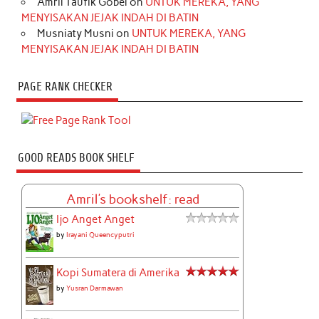
Amril Taufik Gobel
on
UNTUK MEREKA, YANG
MENYISAKAN JEJAK INDAH DI BATIN
Musniaty Musni
on
UNTUK MEREKA, YANG
MENYISAKAN JEJAK INDAH DI BATIN
PAGE RANK CHECKER
GOOD READS BOOK SHELF
Amril's bookshelf: read
Ijo Anget Anget
by
Irayani Queencyputri
Kopi Sumatera di Amerika
by
Yusran Darmawan