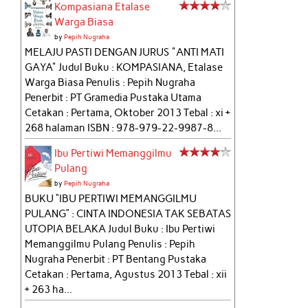
Kompasiana Etalase
Warga Biasa
by
Pepih Nugraha
MELAJU PASTI DENGAN JURUS "ANTI MATI
GAYA" Judul Buku : KOMPASIANA, Etalase
Warga Biasa Penulis : Pepih Nugraha
Penerbit : PT Gramedia Pustaka Utama
Cetakan : Pertama, Oktober 2013 Tebal : xi +
268 halaman ISBN : 978-979-22-9987-8...
Ibu Pertiwi Memanggilmu
Pulang
by
Pepih Nugraha
BUKU “IBU PERTIWI MEMANGGILMU
PULANG” : CINTA INDONESIA TAK SEBATAS
UTOPIA BELAKA Judul Buku : Ibu Pertiwi
Memanggilmu Pulang Penulis : Pepih
Nugraha Penerbit : PT Bentang Pustaka
Cetakan : Pertama, Agustus 2013 Tebal : xii
+ 263 ha...