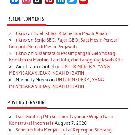
a
n
i
i
i
w
o
c
s
k
n
n
i
u
RECENT COMMENTS
e
t
T
t
k
t
T
tikno
on
Soal Ikhlas, Kita Semua Masih Amatir
b
a
o
e
e
t
u
tikno
on
Senja SEO, Fajar GEO: Saat Mesin Pencari
o
g
k
r
d
e
b
Berganti Menjadi Mesin Penjawab
o
r
e
I
r
e
tikno
on
Nusantara di Persimpangan Gelombang:
Konstruksi Maritim, Laut Kita, dan Tanggung Jawab Kita
k
a
s
n
Amril Taufik Gobel
on
UNTUK MEREKA, YANG
m
t
MENYISAKAN JEJAK INDAH DI BATIN
Musniaty Musni
on
UNTUK MEREKA, YANG
MENYISAKAN JEJAK INDAH DI BATIN
POSTING TERAKHIR
Dari Gunting Pita ke Umur Layanan: Wajah Baru
Konstruksi Indonesia
August 7, 2026
Sebelum Kata Menjadi Luka: Kepergian Seorang