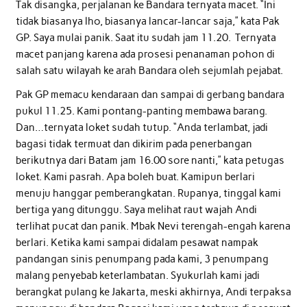
Tak disangka, perjalanan ke Bandara ternyata macet. “Ini
tidak biasanya lho, biasanya lancar-lancar saja,” kata Pak
GP. Saya mulai panik. Saat itu sudah jam 11.20. Ternyata
macet panjang karena ada prosesi penanaman pohon di
salah satu wilayah ke arah Bandara oleh sejumlah pejabat.
Pak GP memacu kendaraan dan sampai di gerbang bandara
pukul 11.25. Kami pontang-panting membawa barang.
Dan…ternyata loket sudah tutup. “Anda terlambat, jadi
bagasi tidak termuat dan dikirim pada penerbangan
berikutnya dari Batam jam 16.00 sore nanti,” kata petugas
loket. Kami pasrah. Apa boleh buat. Kamipun berlari
menuju hanggar pemberangkatan. Rupanya, tinggal kami
bertiga yang ditunggu. Saya melihat raut wajah Andi
terlihat pucat dan panik. Mbak Nevi terengah-engah karena
berlari. Ketika kami sampai didalam pesawat nampak
pandangan sinis penumpang pada kami, 3 penumpang
malang penyebab keterlambatan. Syukurlah kami jadi
berangkat pulang ke Jakarta, meski akhirnya, Andi terpaksa