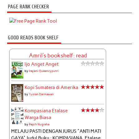
PAGE RANK CHECKER
GOOD READS BOOK SHELF
Amril's bookshelf: read
Ijo Anget Anget
by
Irayani Queencyputri
Kopi Sumatera di Amerika
by
Yusran Darmawan
Kompasiana Etalase
Warga Biasa
by
Pepih Nugraha
MELAJU PASTI DENGAN JURUS "ANTI MATI
GAYA" Judul Buku : KOMPASIANA, Etalase