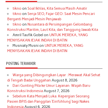
e
t
T
t
k
t
T
tikno
on
Soal Ikhlas, Kita Semua Masih Amatir
b
a
o
e
e
t
u
tikno
on
Senja SEO, Fajar GEO: Saat Mesin Pencari
o
g
k
r
d
e
b
Berganti Menjadi Mesin Penjawab
o
r
e
I
r
e
tikno
on
Nusantara di Persimpangan Gelombang:
Konstruksi Maritim, Laut Kita, dan Tanggung Jawab Kita
k
a
s
n
Amril Taufik Gobel
on
UNTUK MEREKA, YANG
m
t
MENYISAKAN JEJAK INDAH DI BATIN
Musniaty Musni
on
UNTUK MEREKA, YANG
MENYISAKAN JEJAK INDAH DI BATIN
POSTING TERAKHIR
Warga yang Dibingungkan Layar : Merawat Akal Sehat
di Tengah Badai Unggahan
August 8, 2026
Dari Gunting Pita ke Umur Layanan: Wajah Baru
Konstruksi Indonesia
August 7, 2026
Sebelum Kata Menjadi Luka: Kepergian Seorang
Pasien BPJS dan Panggilan ‘Einfühlung’ bagi Nakes
Indonesia
August 6, 2026