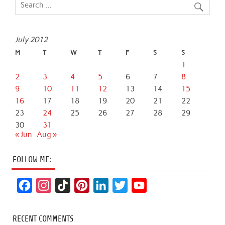
July 2012
M
T
W
T
F
S
S
1
2
3
4
5
6
7
8
9
10
11
12
13
14
15
16
17
18
19
20
21
22
23
24
25
26
27
28
29
30
31
« Jun
Aug »
FOLLOW ME:
F
I
T
P
L
T
Y
a
n
i
i
i
w
o
c
s
k
n
n
i
u
RECENT COMMENTS