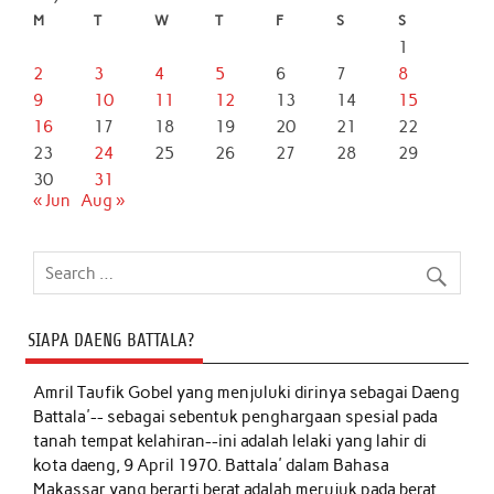
M
T
W
T
F
S
S
1
2
3
4
5
6
7
8
9
10
11
12
13
14
15
16
17
18
19
20
21
22
23
24
25
26
27
28
29
30
31
« Jun
Aug »
SIAPA DAENG BATTALA?
Amril Taufik Gobel
yang menjuluki dirinya sebagai Daeng
Battala'-- sebagai sebentuk penghargaan spesial pada
tanah tempat kelahiran--ini adalah lelaki yang lahir di
kota daeng, 9 April 1970. Battala' dalam Bahasa
Makassar yang berarti berat adalah merujuk pada berat