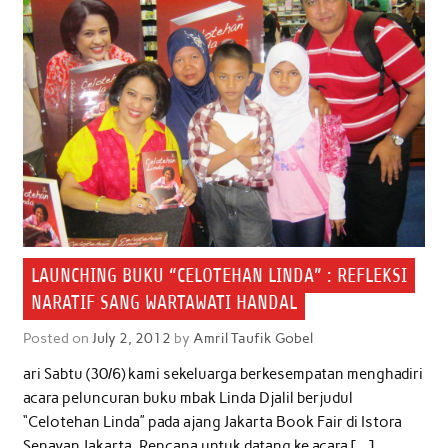
LAUNCHING BUKU “CELOTEHAN LINDA” : REFLEKSI
NARATIF SANG WARTAWATI HANDAL
Posted on
July 2, 2012
by
Amril Taufik Gobel
ari Sabtu (30/6) kami sekeluarga berkesempatan menghadiri
acara peluncuran buku mbak Linda Djalil berjudul
“Celotehan Linda” pada ajang Jakarta Book Fair di Istora
Senayan Jakarta. Rencana untuk datang ke acara […]