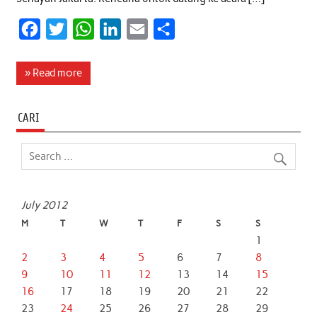
F
T
W
L
E
S
a
w
h
i
m
h
c
i
a
n
a
a
» Read more
e
t
t
k
i
r
b
t
s
e
l
e
CARI
o
e
A
d
o
r
p
I
k
p
n
July 2012
M
T
W
T
F
S
S
1
2
3
4
5
6
7
8
9
10
11
12
13
14
15
16
17
18
19
20
21
22
23
24
25
26
27
28
29