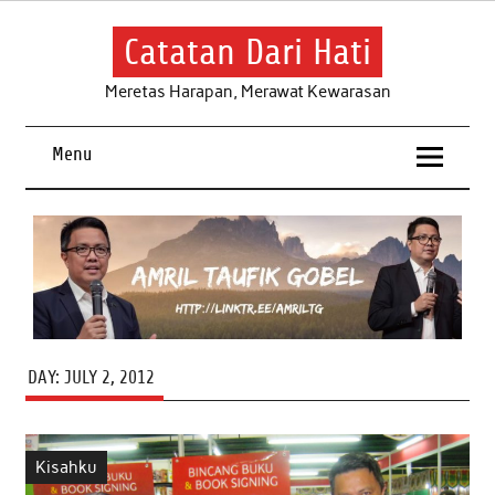
Skip
to
content
Catatan Dari Hati
Meretas Harapan, Merawat Kewarasan
Menu
DAY:
JULY 2, 2012
Kisahku