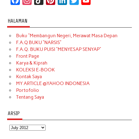
F
I
T
P
L
T
Y
a
n
i
i
i
w
o
c
s
k
n
n
i
u
HALAMAN
e
t
T
t
k
t
T
Buku “Membangun Negeri, Merawat Masa Depan
b
a
o
e
e
t
u
F.A.Q BUKU “NARSIS”
o
g
k
r
d
e
b
F.A.Q. BUKU PUISI “MENYESAP SENYAP”
o
r
e
I
r
e
Front Page
Karya & Kiprah
k
a
s
n
KOLEKSI E-BOOK
m
t
Kontak Saya
MY ARTICLE @YAHOO INDONESIA
Portofolio
Tentang Saya
ARSIP
Arsip