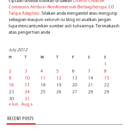
ciptaan disebarluaskan di bawah
Lisensi Creative
Commons Atribusi-NonKomersial-BerbagiSerupa 3.0
Tanpa Adaptasi
. Silakan anda mengambil atau mengutip
sebagian maupun seluruh isi blog ini asalkan jangan
lupa mencantumkan sumber asli tulisannya. Terimakasih
atas pengertian anda
July 2012
M
T
W
T
F
S
S
1
2
3
4
5
6
7
8
9
10
11
12
13
14
15
16
17
18
19
20
21
22
23
24
25
26
27
28
29
30
31
« Jun
Aug »
RECENT POSTS