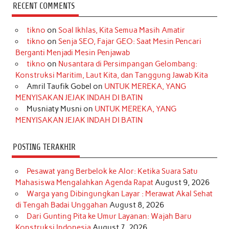
c
s
k
n
n
i
u
RECENT COMMENTS
e
t
T
t
k
t
T
tikno
on
Soal Ikhlas, Kita Semua Masih Amatir
b
a
o
e
e
t
u
tikno
on
Senja SEO, Fajar GEO: Saat Mesin Pencari
o
g
k
r
d
e
b
Berganti Menjadi Mesin Penjawab
o
r
e
I
r
e
tikno
on
Nusantara di Persimpangan Gelombang:
Konstruksi Maritim, Laut Kita, dan Tanggung Jawab Kita
k
a
s
n
Amril Taufik Gobel
on
UNTUK MEREKA, YANG
m
t
MENYISAKAN JEJAK INDAH DI BATIN
Musniaty Musni
on
UNTUK MEREKA, YANG
MENYISAKAN JEJAK INDAH DI BATIN
POSTING TERAKHIR
Pesawat yang Berbelok ke Alor: Ketika Suara Satu
Mahasiswa Mengalahkan Agenda Rapat
August 9, 2026
Warga yang Dibingungkan Layar : Merawat Akal Sehat
di Tengah Badai Unggahan
August 8, 2026
Dari Gunting Pita ke Umur Layanan: Wajah Baru
Konstruksi Indonesia
August 7, 2026