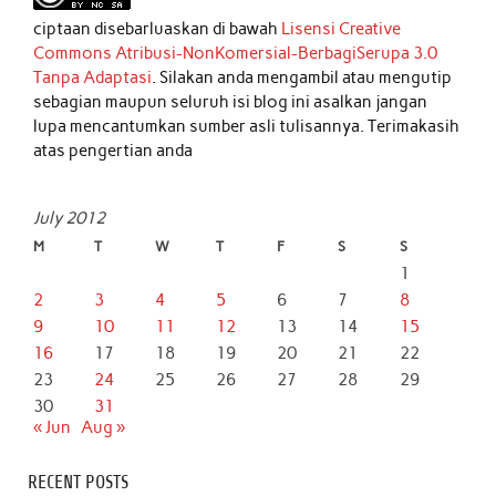
ciptaan disebarluaskan di bawah
Lisensi Creative
Commons Atribusi-NonKomersial-BerbagiSerupa 3.0
Tanpa Adaptasi
. Silakan anda mengambil atau mengutip
sebagian maupun seluruh isi blog ini asalkan jangan
lupa mencantumkan sumber asli tulisannya. Terimakasih
atas pengertian anda
July 2012
M
T
W
T
F
S
S
1
2
3
4
5
6
7
8
9
10
11
12
13
14
15
16
17
18
19
20
21
22
23
24
25
26
27
28
29
30
31
« Jun
Aug »
RECENT POSTS