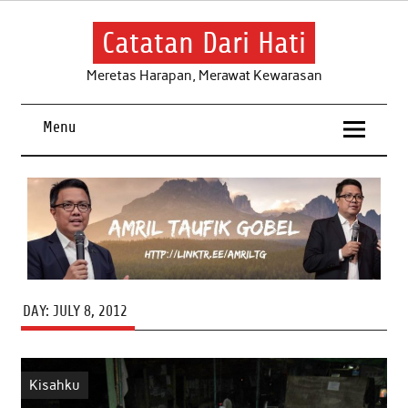
Skip
to
content
Catatan Dari Hati
Meretas Harapan, Merawat Kewarasan
Menu
DAY:
JULY 8, 2012
Kisahku