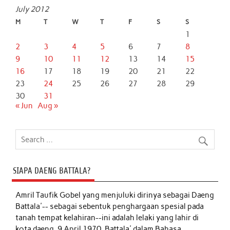
July 2012
M
T
W
T
F
S
S
1
2
3
4
5
6
7
8
9
10
11
12
13
14
15
16
17
18
19
20
21
22
23
24
25
26
27
28
29
30
31
« Jun
Aug »
SIAPA DAENG BATTALA?
Amril Taufik Gobel
yang menjuluki dirinya sebagai Daeng
Battala'-- sebagai sebentuk penghargaan spesial pada
tanah tempat kelahiran--ini adalah lelaki yang lahir di
kota daeng, 9 April 1970. Battala' dalam Bahasa