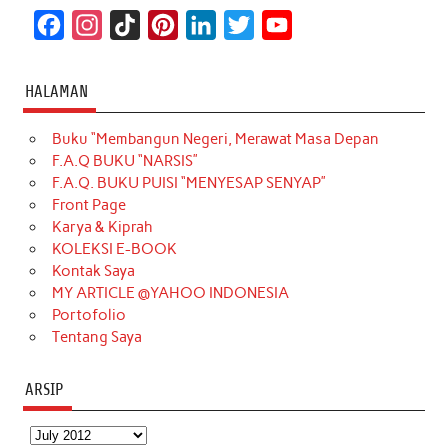
F
I
T
P
L
T
Y
a
n
i
i
i
w
o
c
s
k
n
n
i
u
HALAMAN
e
t
T
t
k
t
T
Buku “Membangun Negeri, Merawat Masa Depan
b
a
o
e
e
t
u
F.A.Q BUKU “NARSIS”
o
g
k
r
d
e
b
F.A.Q. BUKU PUISI “MENYESAP SENYAP”
o
r
e
I
r
e
Front Page
Karya & Kiprah
k
a
s
n
KOLEKSI E-BOOK
m
t
Kontak Saya
MY ARTICLE @YAHOO INDONESIA
Portofolio
Tentang Saya
ARSIP
Arsip