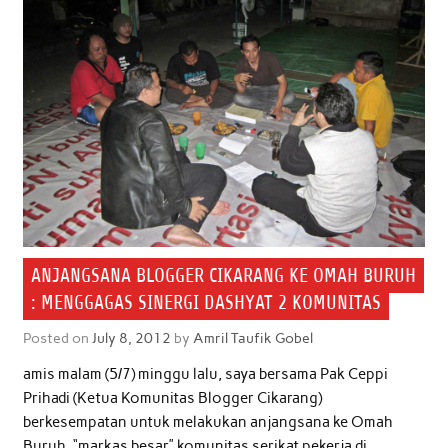
ANJANGSANA BLOGGER CIKARANG KE OMAH BURUH
: MENGGAGAS SINERGI DASHYAT 2 KOMUNITAS
Posted on
July 8, 2012
by
Amril Taufik Gobel
amis malam (5/7) minggu lalu, saya bersama Pak Ceppi
Prihadi (Ketua Komunitas Blogger Cikarang)
berkesempatan untuk melakukan anjangsana ke Omah
Buruh, “markas besar” komunitas serikat pekerja di