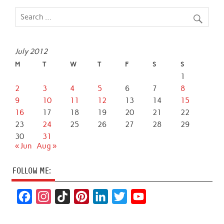
July 2012
M
T
W
T
F
S
S
1
2
3
4
5
6
7
8
9
10
11
12
13
14
15
16
17
18
19
20
21
22
23
24
25
26
27
28
29
30
31
« Jun
Aug »
FOLLOW ME:
F
I
T
P
L
T
Y
a
n
i
i
i
w
o