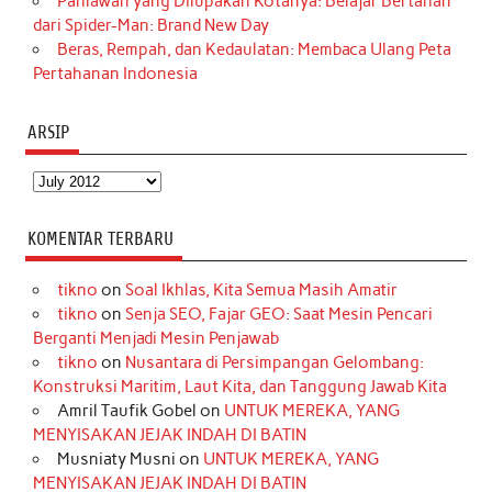
Pahlawan yang Dilupakan Kotanya: Belajar Bertahan
dari Spider-Man: Brand New Day
Beras, Rempah, dan Kedaulatan: Membaca Ulang Peta
Pertahanan Indonesia
ARSIP
Arsip
KOMENTAR TERBARU
tikno
on
Soal Ikhlas, Kita Semua Masih Amatir
tikno
on
Senja SEO, Fajar GEO: Saat Mesin Pencari
Berganti Menjadi Mesin Penjawab
tikno
on
Nusantara di Persimpangan Gelombang:
Konstruksi Maritim, Laut Kita, dan Tanggung Jawab Kita
Amril Taufik Gobel
on
UNTUK MEREKA, YANG
MENYISAKAN JEJAK INDAH DI BATIN
Musniaty Musni
on
UNTUK MEREKA, YANG
MENYISAKAN JEJAK INDAH DI BATIN