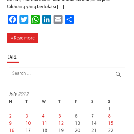
Cikarang yang berlokasi […]
F
T
W
L
E
S
a
w
h
i
m
h
c
i
a
n
a
a
» Read more
e
t
t
k
i
r
b
t
s
e
l
e
CARI
o
e
A
d
o
r
p
I
k
p
n
July 2012
M
T
W
T
F
S
S
1
2
3
4
5
6
7
8
9
10
11
12
13
14
15
16
17
18
19
20
21
22