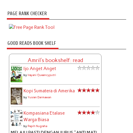
PAGE RANK CHECKER
GOOD READS BOOK SHELF
Amril's bookshelf: read
Ijo Anget Anget
by
Irayani Queencyputri
Kopi Sumatera di Amerika
by
Yusran Darmawan
Kompasiana Etalase
Warga Biasa
by
Pepih Nugraha
MELAJU PASTI DENGAN JURUS "ANTI MATI