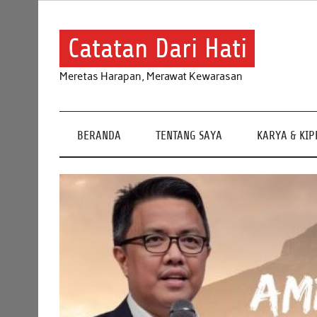
Skip
to
content
Catatan Dari Hati
Meretas Harapan, Merawat Kewarasan
BERANDA
TENTANG SAYA
KARYA & KI