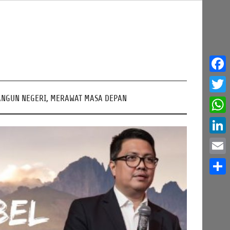
Face
NGUN NEGERI, MERAWAT MASA DEPAN
Twitt
What
Linke
Email
Share