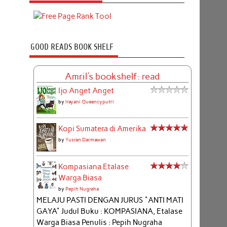
GOOD READS BOOK SHELF
Amril's bookshelf: read
Ijo Anget Anget
by
Irayani Queencyputri
Kopi Sumatera di Amerika
by
Yusran Darmawan
Kompasiana Etalase
Warga Biasa
by
Pepih Nugraha
MELAJU PASTI DENGAN JURUS "ANTI MATI
GAYA" Judul Buku : KOMPASIANA, Etalase
Warga Biasa Penulis : Pepih Nugraha