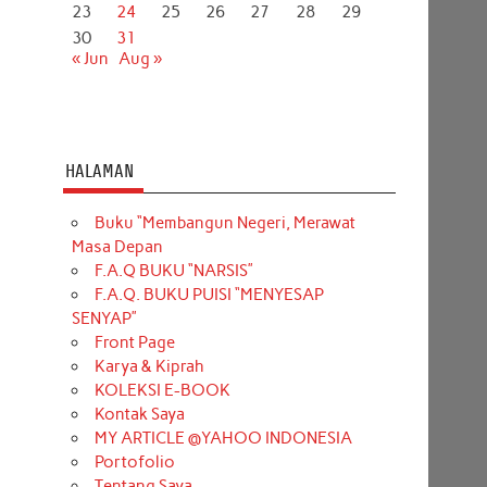
23
24
25
26
27
28
29
30
31
« Jun
Aug »
HALAMAN
Buku “Membangun Negeri, Merawat
Masa Depan
F.A.Q BUKU “NARSIS”
F.A.Q. BUKU PUISI “MENYESAP
SENYAP”
Front Page
Karya & Kiprah
KOLEKSI E-BOOK
Kontak Saya
MY ARTICLE @YAHOO INDONESIA
Portofolio
Tentang Saya