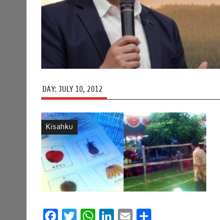
DAY:
JULY 10, 2012
Kisahku
F
T
W
L
E
S