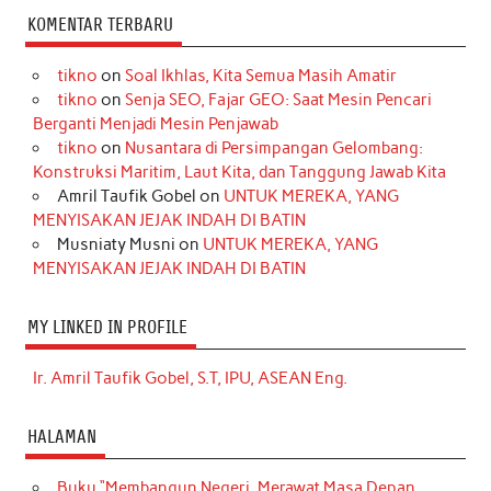
KOMENTAR TERBARU
tikno
on
Soal Ikhlas, Kita Semua Masih Amatir
tikno
on
Senja SEO, Fajar GEO: Saat Mesin Pencari
Berganti Menjadi Mesin Penjawab
tikno
on
Nusantara di Persimpangan Gelombang:
Konstruksi Maritim, Laut Kita, dan Tanggung Jawab Kita
Amril Taufik Gobel
on
UNTUK MEREKA, YANG
MENYISAKAN JEJAK INDAH DI BATIN
Musniaty Musni
on
UNTUK MEREKA, YANG
MENYISAKAN JEJAK INDAH DI BATIN
MY LINKED IN PROFILE
Ir. Amril Taufik Gobel, S.T, IPU, ASEAN Eng.
HALAMAN
Buku “Membangun Negeri, Merawat Masa Depan