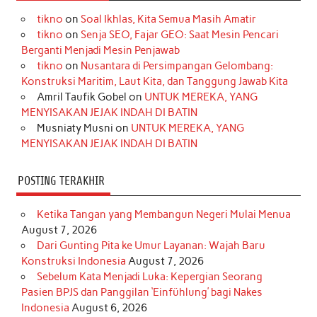
e
t
T
t
k
t
T
tikno
on
Soal Ikhlas, Kita Semua Masih Amatir
b
a
o
e
e
t
u
tikno
on
Senja SEO, Fajar GEO: Saat Mesin Pencari
o
g
k
r
d
e
b
Berganti Menjadi Mesin Penjawab
o
r
e
I
r
e
tikno
on
Nusantara di Persimpangan Gelombang:
Konstruksi Maritim, Laut Kita, dan Tanggung Jawab Kita
k
a
s
n
Amril Taufik Gobel
on
UNTUK MEREKA, YANG
m
t
MENYISAKAN JEJAK INDAH DI BATIN
Musniaty Musni
on
UNTUK MEREKA, YANG
MENYISAKAN JEJAK INDAH DI BATIN
POSTING TERAKHIR
Ketika Tangan yang Membangun Negeri Mulai Menua
August 7, 2026
Dari Gunting Pita ke Umur Layanan: Wajah Baru
Konstruksi Indonesia
August 7, 2026
Sebelum Kata Menjadi Luka: Kepergian Seorang
Pasien BPJS dan Panggilan ‘Einfühlung’ bagi Nakes
Indonesia
August 6, 2026