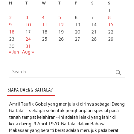
M
T
W
T
F
S
S
1
2
3
4
5
6
7
8
9
10
11
12
13
14
15
16
17
18
19
20
21
22
23
24
25
26
27
28
29
30
31
« Jun
Aug »
SIAPA DAENG BATTALA?
Amril Taufik Gobel
yang menjuluki dirinya sebagai Daeng
Battala'-- sebagai sebentuk penghargaan spesial pada
tanah tempat kelahiran--ini adalah lelaki yang lahir di
kota daeng, 9 April 1970. Battala' dalam Bahasa
Makassar yang berarti berat adalah merujuk pada berat