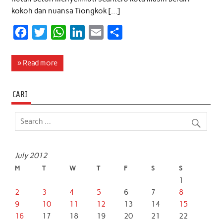
kokoh dan nuansa Tiongkok […]
F
T
W
L
E
S
a
w
h
i
m
h
c
i
a
n
a
a
» Read more
e
t
t
k
i
r
b
t
s
e
l
e
CARI
o
e
A
d
o
r
p
I
k
p
n
July 2012
M
T
W
T
F
S
S
1
2
3
4
5
6
7
8
9
10
11
12
13
14
15
16
17
18
19
20
21
22