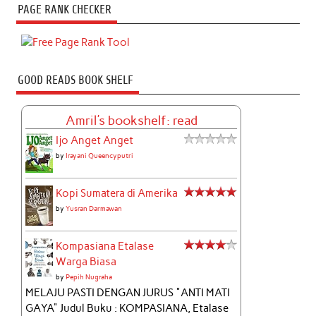
PAGE RANK CHECKER
GOOD READS BOOK SHELF
Amril's bookshelf: read
Ijo Anget Anget
by
Irayani Queencyputri
Kopi Sumatera di Amerika
by
Yusran Darmawan
Kompasiana Etalase
Warga Biasa
by
Pepih Nugraha
MELAJU PASTI DENGAN JURUS "ANTI MATI
GAYA" Judul Buku : KOMPASIANA, Etalase