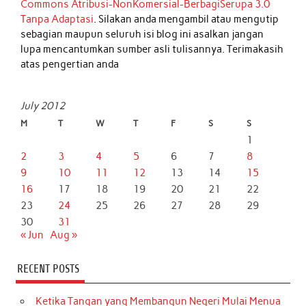
Commons Atribusi-NonKomersial-BerbagiSerupa 3.0
Tanpa Adaptasi
. Silakan anda mengambil atau mengutip
sebagian maupun seluruh isi blog ini asalkan jangan
lupa mencantumkan sumber asli tulisannya. Terimakasih
atas pengertian anda
July 2012
M
T
W
T
F
S
S
1
2
3
4
5
6
7
8
9
10
11
12
13
14
15
16
17
18
19
20
21
22
23
24
25
26
27
28
29
30
31
« Jun
Aug »
RECENT POSTS
Ketika Tangan yang Membangun Negeri Mulai Menua