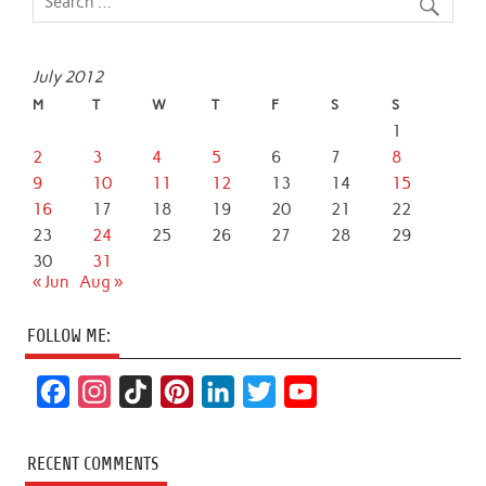
July 2012
M
T
W
T
F
S
S
1
2
3
4
5
6
7
8
9
10
11
12
13
14
15
16
17
18
19
20
21
22
23
24
25
26
27
28
29
30
31
« Jun
Aug »
FOLLOW ME:
F
I
T
P
L
T
Y
a
n
i
i
i
w
o
c
s
k
n
n
i
u
RECENT COMMENTS