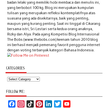
badan lelaki yang memiliki hobi membaca dan menulis ini,
yang berbobot 100 kg. Blog ini merupakan kumpulan
tulisan yang merupakan refleksi kontemplatifnya atas
suasana yang ada disekitarnya, baik yang penting,
maupun yang kurang penting. Saat ini tinggal di Cikarang
bersama istri, Sri Lestari serta kedua orang anaknya,
Rizky dan Alya. Pada ajang Kompetisi Blog Internasional
The Bobs (www.thebobs.com) keenam tahun 2010 blog
ini berhasil menjadi pemenang favorit pengguna internet
dengan voting terbanyak kategori Bahasa Indonesia.
CATEGORIES
Categories
FOLLOW ME:
F
I
T
P
L
T
Y