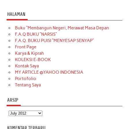
a
n
i
i
i
w
o
c
s
k
n
n
i
u
HALAMAN
e
t
T
t
k
t
T
Buku “Membangun Negeri, Merawat Masa Depan
b
a
o
e
e
t
u
F.A.Q BUKU “NARSIS”
o
g
k
r
d
e
b
F.A.Q. BUKU PUISI “MENYESAP SENYAP”
o
r
e
I
r
e
Front Page
Karya & Kiprah
k
a
s
n
KOLEKSI E-BOOK
m
t
Kontak Saya
MY ARTICLE @YAHOO INDONESIA
Portofolio
Tentang Saya
ARSIP
Arsip
KOMENTAR TERBARU