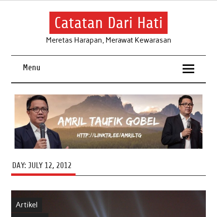
Skip
to
content
Catatan Dari Hati
Meretas Harapan, Merawat Kewarasan
Menu
DAY:
JULY 12, 2012
Artikel