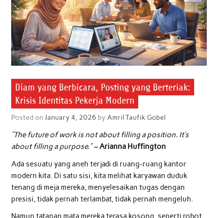
Diam yang Berbicara, Posting yang Berteriak:
Krisis Identitas Pekerja Modern
Posted on
January 4, 2026
by
Amril Taufik Gobel
“The future of work is not about filling a position. It’s
about filling a purpose.” –
Arianna Huffington
Ada sesuatu yang aneh terjadi di ruang-ruang kantor
modern kita. Di satu sisi, kita melihat karyawan duduk
tenang di meja mereka, menyelesaikan tugas dengan
presisi, tidak pernah terlambat, tidak pernah mengeluh.
Namun tatapan mata mereka terasa kosong, seperti robot