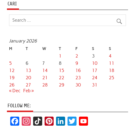
CARI
January 2026
M
T
W
T
F
S
S
1
2
3
4
5
6
7
8
9
10
11
12
13
14
15
16
17
18
19
20
21
22
23
24
25
26
27
28
29
30
31
« Dec
Feb »
FOLLOW ME:
F
I
T
P
L
T
Y
a
n
i
i
i
w
o