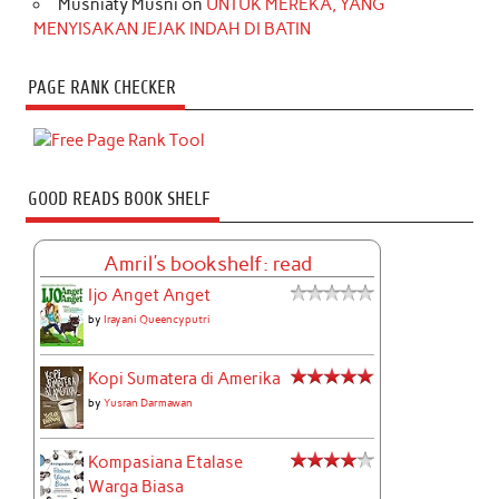
Musniaty Musni
on
UNTUK MEREKA, YANG
MENYISAKAN JEJAK INDAH DI BATIN
PAGE RANK CHECKER
GOOD READS BOOK SHELF
Amril's bookshelf: read
Ijo Anget Anget
by
Irayani Queencyputri
Kopi Sumatera di Amerika
by
Yusran Darmawan
Kompasiana Etalase
Warga Biasa