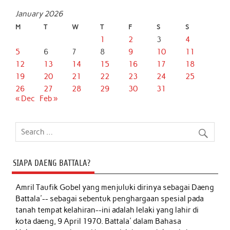
January 2026
M
T
W
T
F
S
S
1
2
3
4
5
6
7
8
9
10
11
12
13
14
15
16
17
18
19
20
21
22
23
24
25
26
27
28
29
30
31
« Dec
Feb »
SIAPA DAENG BATTALA?
Amril Taufik Gobel
yang menjuluki dirinya sebagai Daeng
Battala'-- sebagai sebentuk penghargaan spesial pada
tanah tempat kelahiran--ini adalah lelaki yang lahir di
kota daeng, 9 April 1970. Battala' dalam Bahasa