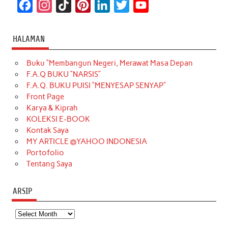
F
I
T
P
L
T
Y
a
n
i
i
i
w
o
c
s
k
n
n
i
u
HALAMAN
e
t
T
t
k
t
T
Buku “Membangun Negeri, Merawat Masa Depan
b
a
o
e
e
t
u
F.A.Q BUKU “NARSIS”
o
g
k
r
d
e
b
F.A.Q. BUKU PUISI “MENYESAP SENYAP”
o
r
e
I
r
e
Front Page
Karya & Kiprah
k
a
s
n
KOLEKSI E-BOOK
m
t
Kontak Saya
MY ARTICLE @YAHOO INDONESIA
Portofolio
Tentang Saya
ARSIP
Arsip