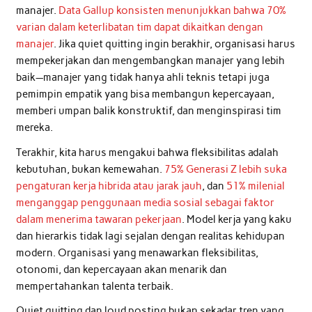
manajer.
Data Gallup konsisten menunjukkan bahwa 70%
varian dalam keterlibatan tim dapat dikaitkan dengan
manajer
. Jika quiet quitting ingin berakhir, organisasi harus
mempekerjakan dan mengembangkan manajer yang lebih
baik—manajer yang tidak hanya ahli teknis tetapi juga
pemimpin empatik yang bisa membangun kepercayaan,
memberi umpan balik konstruktif, dan menginspirasi tim
mereka.
Terakhir, kita harus mengakui bahwa fleksibilitas adalah
kebutuhan, bukan kemewahan.
75% Generasi Z lebih suka
pengaturan kerja hibrida atau jarak jauh
, dan
51% milenial
menganggap penggunaan media sosial sebagai faktor
dalam menerima tawaran pekerjaan
. Model kerja yang kaku
dan hierarkis tidak lagi sejalan dengan realitas kehidupan
modern. Organisasi yang menawarkan fleksibilitas,
otonomi, dan kepercayaan akan menarik dan
mempertahankan talenta terbaik.
Quiet quitting dan loud posting bukan sekadar tren yang