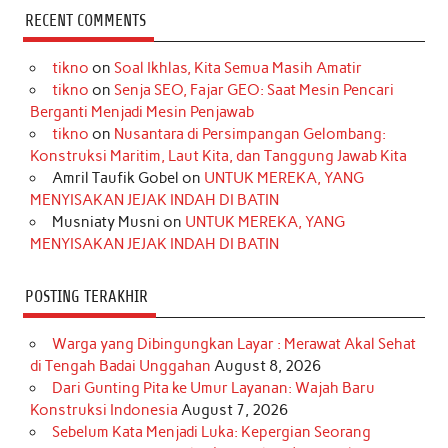
c
s
k
n
n
i
u
RECENT COMMENTS
e
t
T
t
k
t
T
tikno
on
Soal Ikhlas, Kita Semua Masih Amatir
b
a
o
e
e
t
u
tikno
on
Senja SEO, Fajar GEO: Saat Mesin Pencari
o
g
k
r
d
e
b
Berganti Menjadi Mesin Penjawab
o
r
e
I
r
e
tikno
on
Nusantara di Persimpangan Gelombang:
Konstruksi Maritim, Laut Kita, dan Tanggung Jawab Kita
k
a
s
n
Amril Taufik Gobel
on
UNTUK MEREKA, YANG
m
t
MENYISAKAN JEJAK INDAH DI BATIN
Musniaty Musni
on
UNTUK MEREKA, YANG
MENYISAKAN JEJAK INDAH DI BATIN
POSTING TERAKHIR
Warga yang Dibingungkan Layar : Merawat Akal Sehat
di Tengah Badai Unggahan
August 8, 2026
Dari Gunting Pita ke Umur Layanan: Wajah Baru
Konstruksi Indonesia
August 7, 2026
Sebelum Kata Menjadi Luka: Kepergian Seorang