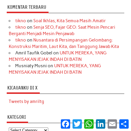
KOMENTAR TERBARU
tikno
on
Soal Ikhlas, Kita Semua Masih Amatir
tikno
on
Senja SEO, Fajar GEO: Saat Mesin Pencari
Berganti Menjadi Mesin Penjawab
tikno
on
Nusantara di Persimpangan Gelombang:
Konstruksi Maritim, Laut Kita, dan Tanggung Jawab Kita
Amril Taufik Gobel
on
UNTUK MEREKA, YANG
MENYISAKAN JEJAK INDAH DI BATIN
Musniaty Musni
on
UNTUK MEREKA, YANG
MENYISAKAN JEJAK INDAH DI BATIN
KICAUANKU DI X
Tweets by amriltg
KATEGORI
Facebook
Twitter
WhatsApp
LinkedIn
Email
S
Kategori