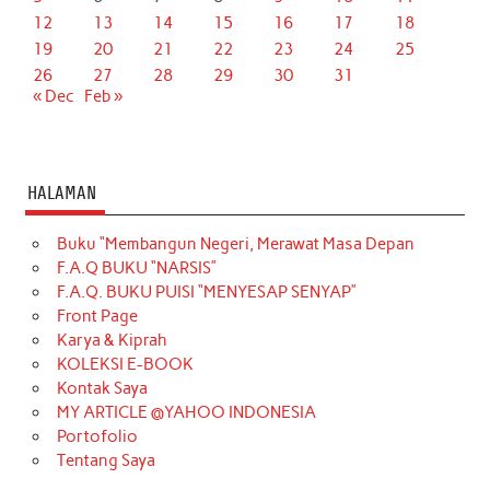
12
13
14
15
16
17
18
19
20
21
22
23
24
25
26
27
28
29
30
31
« Dec
Feb »
HALAMAN
Buku “Membangun Negeri, Merawat Masa Depan
F.A.Q BUKU “NARSIS”
F.A.Q. BUKU PUISI “MENYESAP SENYAP”
Front Page
Karya & Kiprah
KOLEKSI E-BOOK
Kontak Saya
MY ARTICLE @YAHOO INDONESIA
Portofolio
Tentang Saya