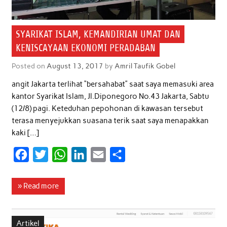
SYARIKAT ISLAM, KEMANDIRIAN UMAT DAN
KENISCAYAAN EKONOMI PERADABAN
Posted on
August 13, 2017
by
Amril Taufik Gobel
angit Jakarta terlihat “bersahabat” saat saya memasuki area
kantor Syarikat Islam, Jl.Diponegoro No.43 Jakarta, Sabtu
(12/8) pagi. Keteduhan pepohonan di kawasan tersebut
terasa menyejukkan suasana terik saat saya menapakkan
kaki […]
F
T
W
L
E
S
a
w
h
i
m
h
c
i
a
n
a
a
» Read more
e
t
t
k
i
r
b
t
s
e
l
e
Artikel