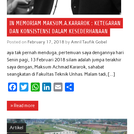
IN MEMORIAM MAKSUM.A.KARAROK : KETEGARAN
DAN KONSISTENSI DALAM KESEDERHANAAN
Posted on
February 17, 2018
by
Amril Taufik Gobel
aya tak pernah menduga, pertemuan saya dengannya hari
Senin pagi, 13 Februari 2018 silam adalah jumpa terakhir
saya dengan, Maksum Achmad Kararok, sahabat
seangkatan di Fakultas Teknik Unhas. Malam tadi, […]
F
T
W
L
E
S
a
w
h
i
m
h
c
i
a
n
a
a
» Read more
e
t
t
k
i
r
b
t
s
e
l
e
Artikel
o
e
A
d