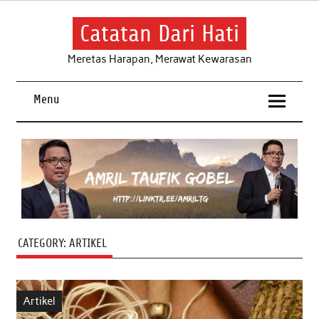
Skip
to
content
Catatan Dari Hati
Meretas Harapan, Merawat Kewarasan
Menu
CATEGORY:
ARTIKEL
Artikel