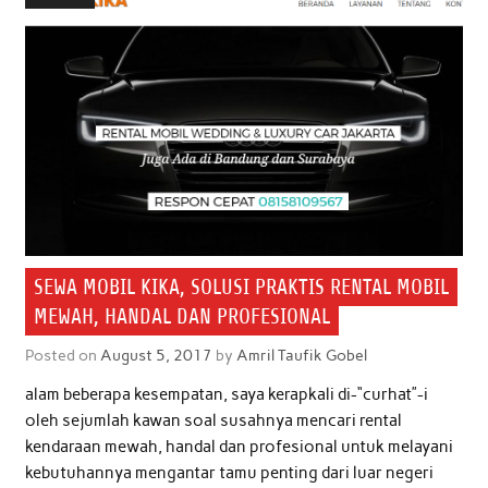
o
e
A
d
o
r
p
I
k
p
n
SEWA MOBIL KIKA, SOLUSI PRAKTIS RENTAL MOBIL
MEWAH, HANDAL DAN PROFESIONAL
Posted on
August 5, 2017
by
Amril Taufik Gobel
alam beberapa kesempatan, saya kerapkali di-“curhat”-i
oleh sejumlah kawan soal susahnya mencari rental
kendaraan mewah, handal dan profesional untuk melayani
kebutuhannya mengantar tamu penting dari luar negeri