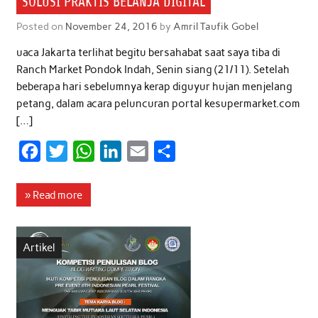
SOLUSI PRAKTIS BELANJA DIGITAL
Posted on
November 24, 2016
by
Amril Taufik Gobel
uaca Jakarta terlihat begitu bersahabat saat saya tiba di
Ranch Market Pondok Indah, Senin siang (21/11). Setelah
beberapa hari sebelumnya kerap diguyur hujan menjelang
petang, dalam acara peluncuran portal kesupermarket.com
[…]
F
T
W
L
E
S
a
w
h
i
m
h
c
i
a
n
a
a
» Read more
e
t
t
k
i
r
b
t
s
e
l
e
Artikel
o
e
A
d
o
r
p
I
k
p
n