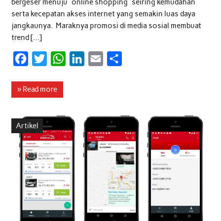
bergeser menuju “online shopping” seiring kemudahan
serta kecepatan akses internet yang semakin luas daya
jangkaunya. Maraknya promosi di media sosial membuat
trend […]
F
T
W
L
E
S
a
w
h
i
m
h
c
i
a
n
a
a
» Read more
e
t
t
k
i
r
b
t
s
e
l
e
Artikel
o
e
A
d
o
r
p
I
k
p
n