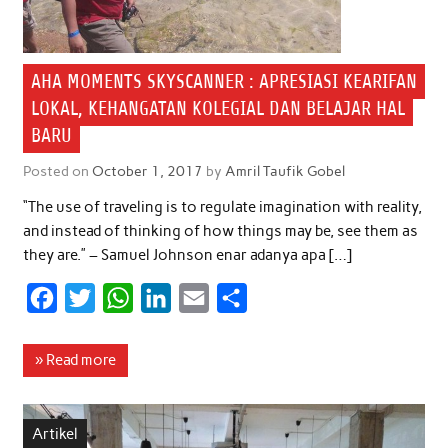
AHA MOMENTS SKYSCANNER : APRESIASI KEARIFAN
LOKAL, KEHANGATAN KOLEGIAL DAN BELAJAR HAL
BARU
Posted on
October 1, 2017
by
Amril Taufik Gobel
“The use of traveling is to regulate imagination with reality,
and instead of thinking of how things may be, see them as
they are.” – Samuel Johnson enar adanya apa […]
F
T
W
L
E
S
a
w
h
i
m
h
c
i
a
n
a
a
» Read more
e
t
t
k
i
r
b
t
s
e
l
e
Artikel
o
e
A
d