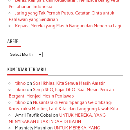
Beras, Rempah, dan Kedaulatan: Membaca Ulang Peta
Pertahanan Indonesia
Jaring yang Tak Pernah Putus: Catatan Cinta untuk
Pahlawan yang Sendirian
Kepada Mereka yang Masih Bangun dan Mencoba Lagi
ARSIP
Arsip
KOMENTAR TERBARU
tikno
on
Soal Ikhlas, Kita Semua Masih Amatir
tikno
on
Senja SEO, Fajar GEO: Saat Mesin Pencari
Berganti Menjadi Mesin Penjawab
tikno
on
Nusantara di Persimpangan Gelombang:
Konstruksi Maritim, Laut Kita, dan Tanggung Jawab Kita
Amril Taufik Gobel
on
UNTUK MEREKA, YANG
MENYISAKAN JEJAK INDAH DI BATIN
Musniaty Musni
on
UNTUK MEREKA, YANG