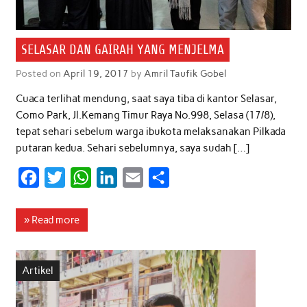
SELASAR DAN GAIRAH YANG MENJELMA
Posted on
April 19, 2017
by
Amril Taufik Gobel
Cuaca terlihat mendung, saat saya tiba di kantor Selasar,
Como Park, Jl.Kemang Timur Raya No.998, Selasa (17/8),
tepat sehari sebelum warga ibukota melaksanakan Pilkada
putaran kedua. Sehari sebelumnya, saya sudah […]
F
T
W
L
E
S
a
w
h
i
m
h
c
i
a
n
a
a
» Read more
e
t
t
k
i
r
b
t
s
e
l
e
Artikel
o
e
A
d
o
r
p
I