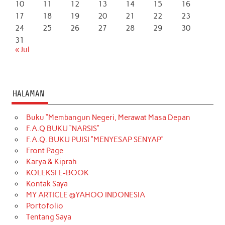
10
11
12
13
14
15
16
17
18
19
20
21
22
23
24
25
26
27
28
29
30
31
« Jul
HALAMAN
Buku “Membangun Negeri, Merawat Masa Depan
F.A.Q BUKU “NARSIS”
F.A.Q. BUKU PUISI “MENYESAP SENYAP”
Front Page
Karya & Kiprah
KOLEKSI E-BOOK
Kontak Saya
MY ARTICLE @YAHOO INDONESIA
Portofolio
Tentang Saya