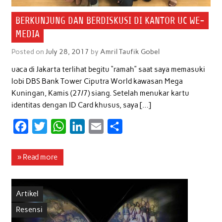
BERKUNJUNG DAN BERDISKUSI DI KANTOR UC WE-
MEDIA
Posted on
July 28, 2017
by
Amril Taufik Gobel
uaca di Jakarta terlihat begitu “ramah” saat saya memasuki
lobi DBS Bank Tower Ciputra World kawasan Mega
Kuningan, Kamis (27/7) siang. Setelah menukar kartu
identitas dengan ID Card khusus, saya […]
F
T
W
L
E
S
a
w
h
i
m
h
c
i
a
n
a
a
» Read more
e
t
t
k
i
r
b
t
s
e
l
e
Artikel
o
e
A
d
Resensi
o
r
p
I