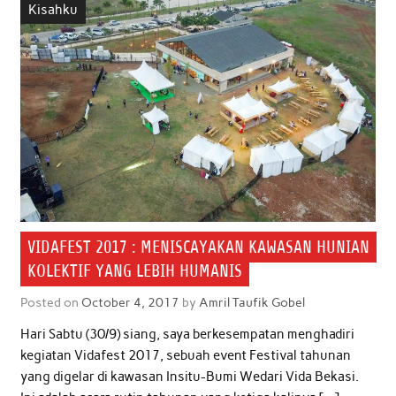
Kisahku
o
r
p
I
k
p
n
VIDAFEST 2017 : MENISCAYAKAN KAWASAN HUNIAN
KOLEKTIF YANG LEBIH HUMANIS
Posted on
October 4, 2017
by
Amril Taufik Gobel
Hari Sabtu (30/9) siang, saya berkesempatan menghadiri
kegiatan Vidafest 2017, sebuah event Festival tahunan
yang digelar di kawasan Insitu-Bumi Wedari Vida Bekasi.