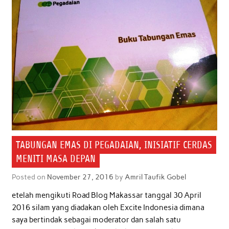
o
r
p
I
k
p
n
TABUNGAN EMAS DI PEGADAIAN, INISIATIF CERDAS
MENITI MASA DEPAN
Posted on
November 27, 2016
by
Amril Taufik Gobel
etelah mengikuti Road Blog Makassar tanggal 30 April
2016 silam yang diadakan oleh Excite Indonesia dimana
saya bertindak sebagai moderator dan salah satu