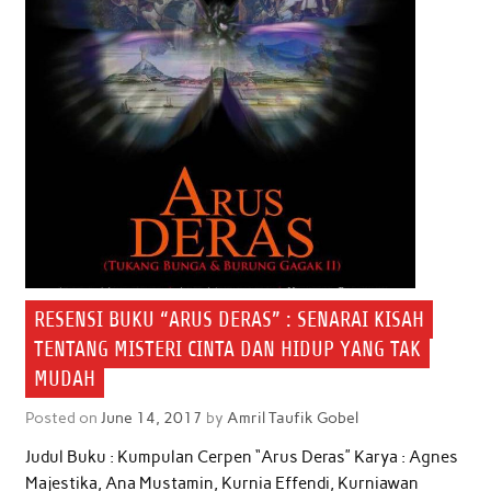
k
p
n
RESENSI BUKU “ARUS DERAS” : SENARAI KISAH
TENTANG MISTERI CINTA DAN HIDUP YANG TAK
MUDAH
Posted on
June 14, 2017
by
Amril Taufik Gobel
Judul Buku : Kumpulan Cerpen “Arus Deras” Karya : Agnes
Majestika, Ana Mustamin, Kurnia Effendi, Kurniawan