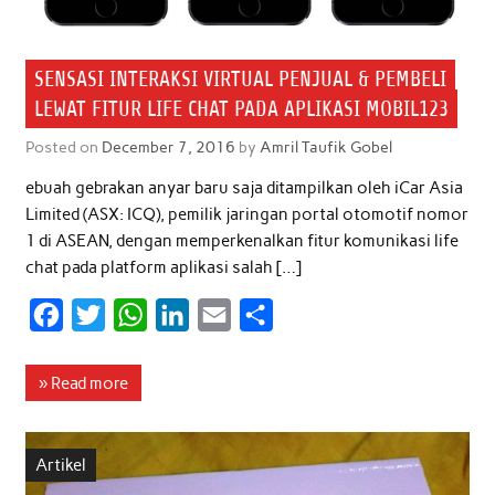
SENSASI INTERAKSI VIRTUAL PENJUAL & PEMBELI
LEWAT FITUR LIFE CHAT PADA APLIKASI MOBIL123
Posted on
December 7, 2016
by
Amril Taufik Gobel
ebuah gebrakan anyar baru saja ditampilkan oleh iCar Asia
Limited (ASX: ICQ), pemilik jaringan portal otomotif nomor
1 di ASEAN, dengan memperkenalkan fitur komunikasi life
chat pada platform aplikasi salah […]
F
T
W
L
E
S
a
w
h
i
m
h
c
i
a
n
a
a
» Read more
e
t
t
k
i
r
b
t
s
e
l
e
Artikel
o
e
A
d