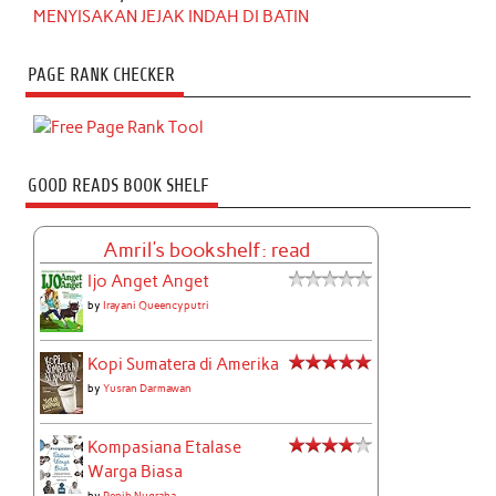
MENYISAKAN JEJAK INDAH DI BATIN
PAGE RANK CHECKER
GOOD READS BOOK SHELF
Amril's bookshelf: read
Ijo Anget Anget
by
Irayani Queencyputri
Kopi Sumatera di Amerika
by
Yusran Darmawan
Kompasiana Etalase
Warga Biasa
by
Pepih Nugraha