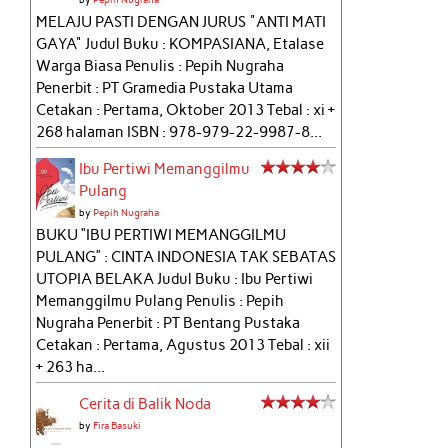
MELAJU PASTI DENGAN JURUS "ANTI MATI
GAYA" Judul Buku : KOMPASIANA, Etalase
Warga Biasa Penulis : Pepih Nugraha
Penerbit : PT Gramedia Pustaka Utama
Cetakan : Pertama, Oktober 2013 Tebal : xi +
268 halaman ISBN : 978-979-22-9987-8...
Ibu Pertiwi Memanggilmu
Pulang
by
Pepih Nugraha
BUKU “IBU PERTIWI MEMANGGILMU
PULANG” : CINTA INDONESIA TAK SEBATAS
UTOPIA BELAKA Judul Buku : Ibu Pertiwi
Memanggilmu Pulang Penulis : Pepih
Nugraha Penerbit : PT Bentang Pustaka
Cetakan : Pertama, Agustus 2013 Tebal : xii
+ 263 ha...
Cerita di Balik Noda
by
Fira Basuki