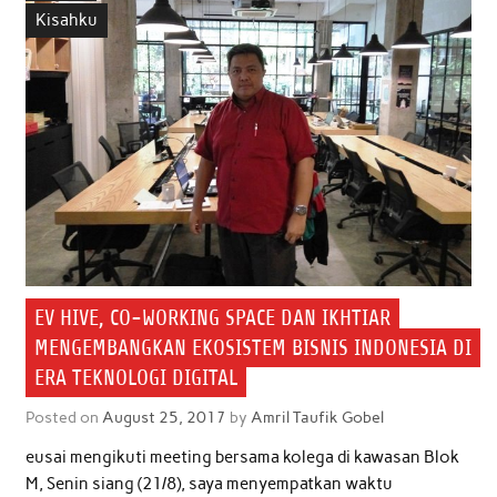
Kisahku
o
r
p
I
k
p
n
EV HIVE, CO-WORKING SPACE DAN IKHTIAR
MENGEMBANGKAN EKOSISTEM BISNIS INDONESIA DI
ERA TEKNOLOGI DIGITAL
Posted on
August 25, 2017
by
Amril Taufik Gobel
eusai mengikuti meeting bersama kolega di kawasan Blok
M, Senin siang (21/8), saya menyempatkan waktu