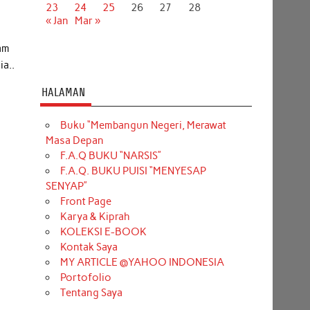
23
24
25
26
27
28
« Jan
Mar »
lam
a..
HALAMAN
Buku “Membangun Negeri, Merawat
Masa Depan
F.A.Q BUKU “NARSIS”
F.A.Q. BUKU PUISI “MENYESAP
SENYAP”
Front Page
Karya & Kiprah
KOLEKSI E-BOOK
Kontak Saya
MY ARTICLE @YAHOO INDONESIA
Portofolio
Tentang Saya