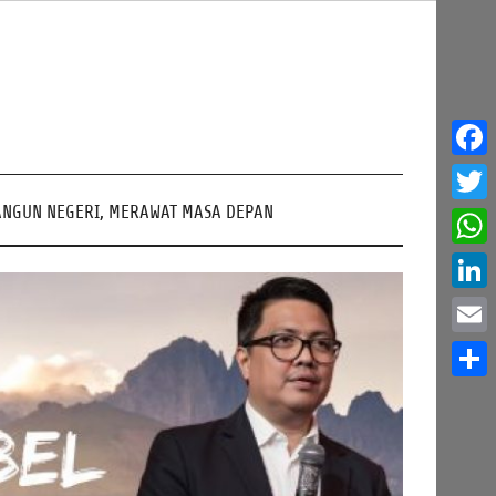
Face
NGUN NEGERI, MERAWAT MASA DEPAN
Twitt
What
Linke
Email
Share