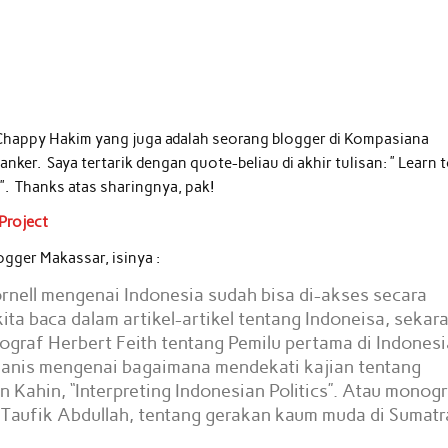
Chappy Hakim yang juga adalah seorang blogger di Kompasiana
ker. Saya tertarik dengan quote-beliau di akhir tulisan: ” Learn 
rt”. Thanks atas sharingnya, pak!
Project
ogger Makassar, isinya :
ornell mengenai Indonesia sudah bisa di-akses secara
kita baca dalam artikel-artikel tentang Indoneisa, sekar
ograf Herbert Feith tentang Pemilu pertama di Indonesi
ianis mengenai bagaimana mendekati kajian tentang
 Kahin, “Interpreting Indonesian Politics”. Atau monog
, Taufik Abdullah, tentang gerakan kaum muda di Sumatr