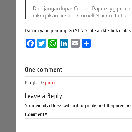
Dan jangan lupa: Cornell Papers yg pern
dikerjakan melalui Cornell Modern Indone
Dan ini yang penting, GRATIS. Silahkan klik link dia
F
T
W
L
E
S
a
w
h
i
m
h
c
i
a
n
a
a
One comment
e
t
t
k
i
r
b
t
s
e
l
e
Pingback:
purn
o
e
A
d
Leave a Reply
o
r
p
I
k
p
n
Your email address will not be published.
Required fie
Comment
*