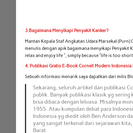
3.Bagaimana Menyikapi Penyakit Kanker?
Mantan Kepala Staf Angkatan Udara Marsekal (Purn) 
menulis dengan apik bagaimana menyikapi Penyakit Kan
relax and enjoy life “, simply because “life is too sho
4. Publikasi Gratis E-Book Cornell Modern Indonesia 
Sebuah informasi menarik saya dapatkan dari milis Bl
Sekarang, seluruh artikel dan publikasi C
publik. Banyak publikasi klasik yg sering 
bisa dibaca dengan leluasa. Misalnya mon
1955. Atau kumpulan debat para Indones
Indonesia yg diedit oleh Ben Anderson dan
yang sangat terkenal dari sejarawan kita
Barat.