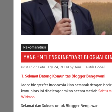
Rekomendasi
YANG “MELENGKING”DARI BLOGWALKIN
Posted on
February 24, 2009
by
Amril Taufik Gobel
1. Selamat Datang Komunitas Blogger Bengawan!
Jagad blogosfer Indonesia kian semarak dengan hadi
komunitas ini diselenggarakan secara meriah
Sabtu m
Widodo.
Selamat dan Sukses untuk Blogger Bengawan!