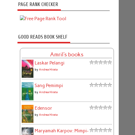
PAGE RANK CHECKER
GOOD READS BOOK SHELF
Amril's books
Laskar Pelangi
by
Andrea Hirata
Sang Pemimpi
by
Andrea Hirata
Edensor
by
Andrea Hirata
Maryamah Karpov: Mimpi-