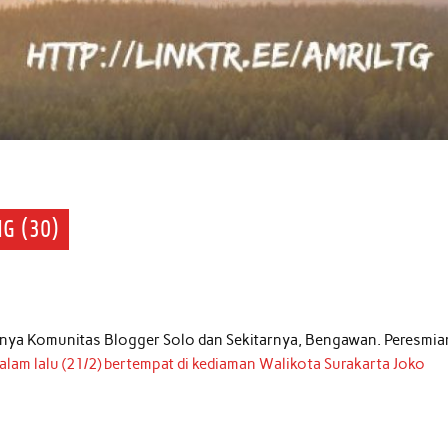
G (30)
rnya Komunitas Blogger Solo dan Sekitarnya, Bengawan. Peresmia
alam lalu (21/2) bertempat di kediaman Walikota Surakarta Joko