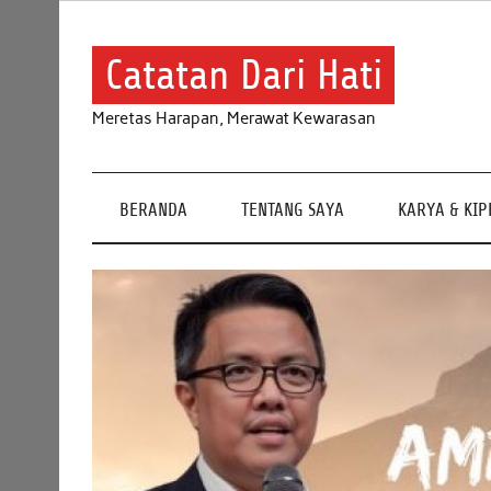
Skip
to
content
Catatan Dari Hati
Meretas Harapan, Merawat Kewarasan
BERANDA
TENTANG SAYA
KARYA & KI