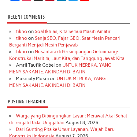
a
n
i
i
i
w
o
c
s
k
n
n
i
u
RECENT COMMENTS
e
t
T
t
k
t
T
tikno
on
Soal Ikhlas, Kita Semua Masih Amatir
b
a
o
e
e
t
u
tikno
on
Senja SEO, Fajar GEO: Saat Mesin Pencari
o
g
k
r
d
e
b
Berganti Menjadi Mesin Penjawab
o
r
e
I
r
e
tikno
on
Nusantara di Persimpangan Gelombang:
Konstruksi Maritim, Laut Kita, dan Tanggung Jawab Kita
k
a
s
n
Amril Taufik Gobel
on
UNTUK MEREKA, YANG
m
t
MENYISAKAN JEJAK INDAH DI BATIN
Musniaty Musni
on
UNTUK MEREKA, YANG
MENYISAKAN JEJAK INDAH DI BATIN
POSTING TERAKHIR
Warga yang Dibingungkan Layar : Merawat Akal Sehat
di Tengah Badai Unggahan
August 8, 2026
Dari Gunting Pita ke Umur Layanan: Wajah Baru
Konstruksi Indonesia
August 7, 2026