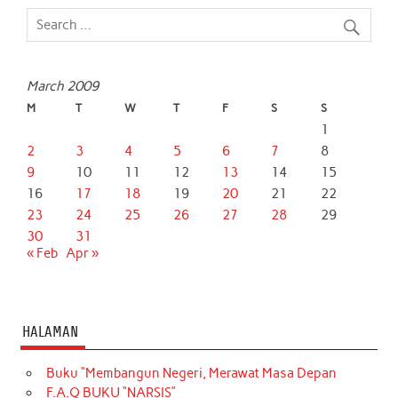
March 2009
M
T
W
T
F
S
S
1
2
3
4
5
6
7
8
9
10
11
12
13
14
15
16
17
18
19
20
21
22
23
24
25
26
27
28
29
30
31
« Feb
Apr »
HALAMAN
Buku “Membangun Negeri, Merawat Masa Depan
F.A.Q BUKU “NARSIS”