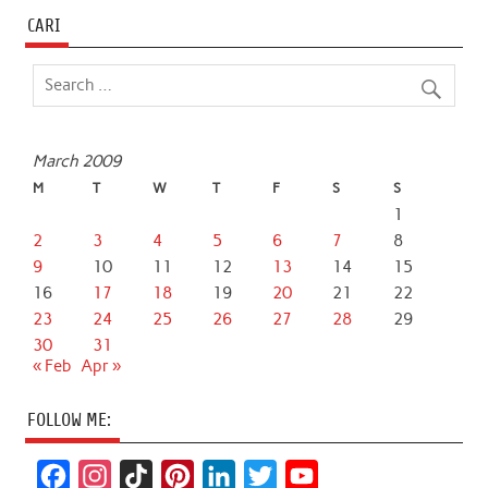
CARI
March 2009
M
T
W
T
F
S
S
1
2
3
4
5
6
7
8
9
10
11
12
13
14
15
16
17
18
19
20
21
22
23
24
25
26
27
28
29
30
31
« Feb
Apr »
FOLLOW ME:
F
I
T
P
L
T
Y