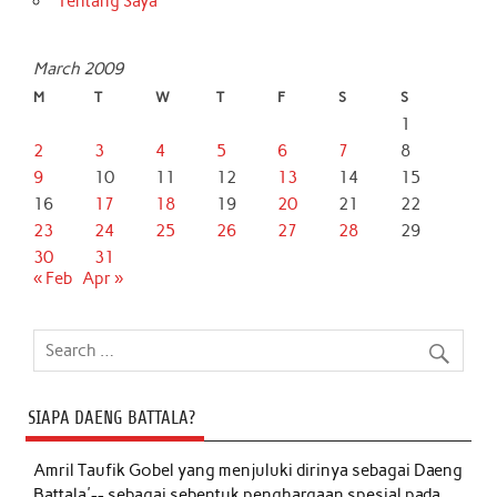
Tentang Saya
March 2009
M
T
W
T
F
S
S
1
2
3
4
5
6
7
8
9
10
11
12
13
14
15
16
17
18
19
20
21
22
23
24
25
26
27
28
29
30
31
« Feb
Apr »
SIAPA DAENG BATTALA?
Amril Taufik Gobel
yang menjuluki dirinya sebagai Daeng
Battala'-- sebagai sebentuk penghargaan spesial pada