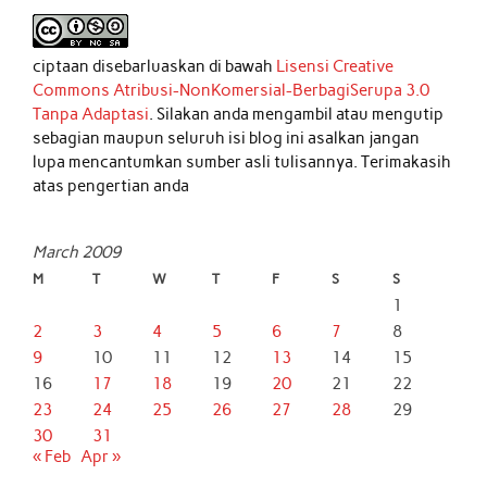
ciptaan disebarluaskan di bawah
Lisensi Creative
Commons Atribusi-NonKomersial-BerbagiSerupa 3.0
Tanpa Adaptasi
. Silakan anda mengambil atau mengutip
sebagian maupun seluruh isi blog ini asalkan jangan
lupa mencantumkan sumber asli tulisannya. Terimakasih
atas pengertian anda
March 2009
M
T
W
T
F
S
S
1
2
3
4
5
6
7
8
9
10
11
12
13
14
15
16
17
18
19
20
21
22
23
24
25
26
27
28
29
30
31
« Feb
Apr »