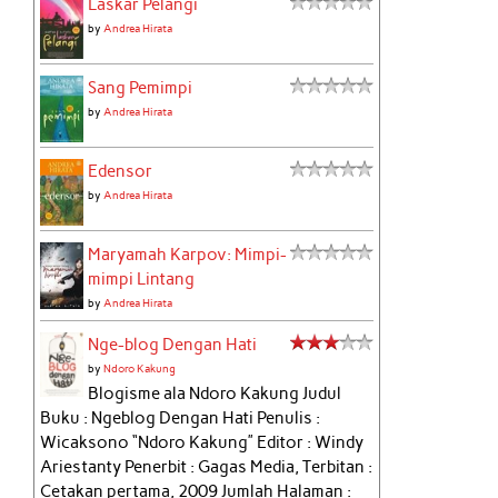
Laskar Pelangi
by
Andrea Hirata
Sang Pemimpi
by
Andrea Hirata
Edensor
by
Andrea Hirata
Maryamah Karpov: Mimpi-
mimpi Lintang
by
Andrea Hirata
Nge-blog Dengan Hati
by
Ndoro Kakung
Blogisme ala Ndoro Kakung Judul
Buku : Ngeblog Dengan Hati Penulis :
Wicaksono “Ndoro Kakung” Editor : Windy
Ariestanty Penerbit : Gagas Media, Terbitan :
Cetakan pertama, 2009 Jumlah Halaman :