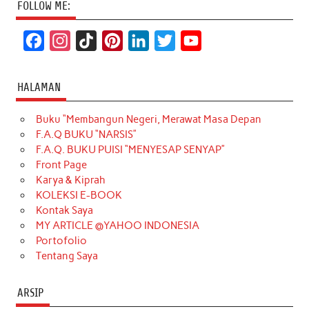
FOLLOW ME:
F
I
T
P
L
T
Y
a
n
i
i
i
w
o
c
s
k
n
n
i
u
HALAMAN
e
t
T
t
k
t
T
Buku “Membangun Negeri, Merawat Masa Depan
b
a
o
e
e
t
u
F.A.Q BUKU “NARSIS”
o
g
k
r
d
e
b
F.A.Q. BUKU PUISI “MENYESAP SENYAP”
o
r
e
I
r
e
Front Page
Karya & Kiprah
k
a
s
n
KOLEKSI E-BOOK
m
t
Kontak Saya
MY ARTICLE @YAHOO INDONESIA
Portofolio
Tentang Saya
ARSIP