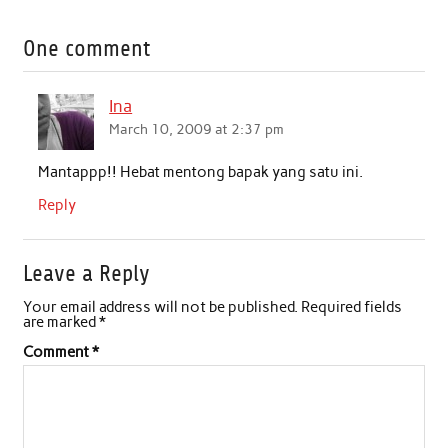
c
i
a
n
a
a
One comment
e
t
t
k
i
r
b
t
s
e
l
e
Ina
o
e
A
d
March 10, 2009 at 2:37 pm
o
r
p
I
Mantappp!! Hebat mentong bapak yang satu ini.
k
p
n
Reply
Leave a Reply
Your email address will not be published.
Required fields
are marked
*
Comment
*