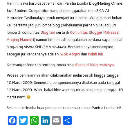
Hari ini, saya baru dapat email dari Panitia Lomba Blog/Mading Online
Java Student Competition yang diselenggarakan oleh SMA Al
Muttaqien Tasikmalaya untuk menjadi Juri Lomba. Walaupun ini bukan
kali pertama jadi juri lomba blog (sebelumnya pernah pula jadi juri
lomba di Komunitas
Blogfam
serta di
Komunitas Blogger Makassar
Anging Mammiri
) namun ini menjadi pengalaman perdana saya menilai
blog-blog siswa SMP/SMA se-Jawa. Bersama saya mendampingi
sebagai juri rencananya adalah
Iwok Abqari
dan
Indah Juli.
Keterangan lengkap tentang lomba bisa
dibaca di blog resminya.
Proses penilaiannya akan dilaksanakan mulai besok hingga tanggal
10 Maret 2009. Sementara pengumumannya diadakan pada tanggal
12 Maret 2009. Wah..bakal blogwalking terus nih sampai tanggal 10
Maret nanti
Selamat berlomba buat para peserta dan salut buat Panitia Lomba ini!
F
T
W
L
E
S
a
w
h
i
m
h