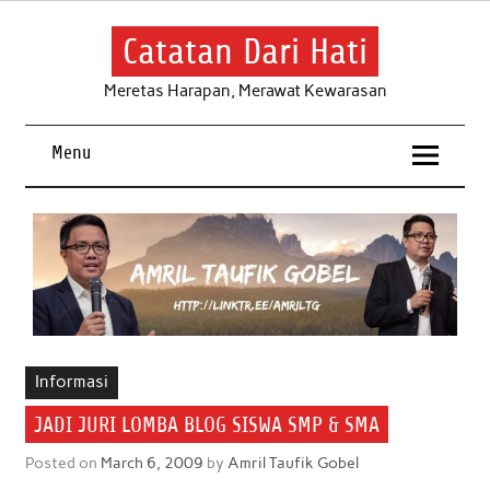
Skip
to
content
Catatan Dari Hati
Meretas Harapan, Merawat Kewarasan
Menu
Informasi
JADI JURI LOMBA BLOG SISWA SMP & SMA
Posted on
March 6, 2009
by
Amril Taufik Gobel