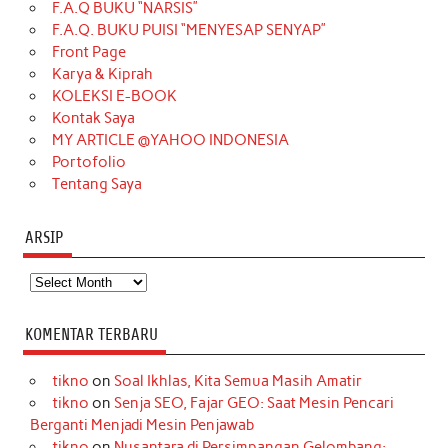
F.A.Q BUKU “NARSIS”
o
g
k
r
d
e
b
F.A.Q. BUKU PUISI “MENYESAP SENYAP”
o
r
e
I
r
e
Front Page
Karya & Kiprah
k
a
s
n
KOLEKSI E-BOOK
m
t
Kontak Saya
MY ARTICLE @YAHOO INDONESIA
Portofolio
Tentang Saya
ARSIP
Arsip
KOMENTAR TERBARU
tikno
on
Soal Ikhlas, Kita Semua Masih Amatir
tikno
on
Senja SEO, Fajar GEO: Saat Mesin Pencari
Berganti Menjadi Mesin Penjawab
tikno
on
Nusantara di Persimpangan Gelombang: