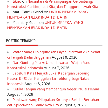
o
r
e
I
r
e
tikno
on
Nusantara di Persimpangan Gelombang:
Konstruksi Maritim, Laut Kita, dan Tanggung Jawab Kita
k
a
s
n
Amril Taufik Gobel
on
UNTUK MEREKA, YANG
m
t
MENYISAKAN JEJAK INDAH DI BATIN
Musniaty Musni
on
UNTUK MEREKA, YANG
MENYISAKAN JEJAK INDAH DI BATIN
POSTING TERAKHIR
Warga yang Dibingungkan Layar : Merawat Akal Sehat
di Tengah Badai Unggahan
August 8, 2026
Dari Gunting Pita ke Umur Layanan: Wajah Baru
Konstruksi Indonesia
August 7, 2026
Sebelum Kata Menjadi Luka: Kepergian Seorang
Pasien BPJS dan Panggilan ‘Einfühlung’ bagi Nakes
Indonesia
August 6, 2026
Ketika Tangan yang Membangun Negeri Mulai Menua
August 4, 2026
Pahlawan yang Dilupakan Kotanya: Belajar Bertahan
dari Spider-Man: Brand New Day
August 3, 2026