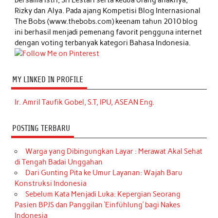
bersama istri, Sri Lestari serta kedua orang anaknya,
Rizky dan Alya. Pada ajang Kompetisi Blog Internasional
The Bobs (www.thebobs.com) keenam tahun 2010 blog
ini berhasil menjadi pemenang favorit pengguna internet
dengan voting terbanyak kategori Bahasa Indonesia.
MY LINKED IN PROFILE
Ir. Amril Taufik Gobel, S.T, IPU, ASEAN Eng.
POSTING TERBARU
Warga yang Dibingungkan Layar : Merawat Akal Sehat
di Tengah Badai Unggahan
Dari Gunting Pita ke Umur Layanan: Wajah Baru
Konstruksi Indonesia
Sebelum Kata Menjadi Luka: Kepergian Seorang
Pasien BPJS dan Panggilan ‘Einfühlung’ bagi Nakes
Indonesia