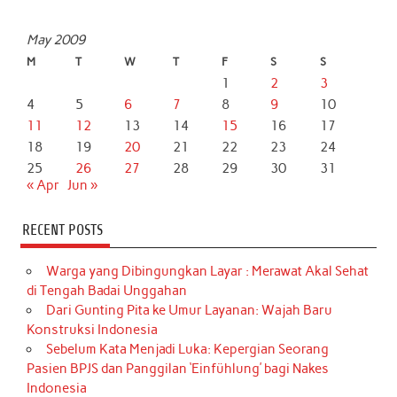
May 2009
M
T
W
T
F
S
S
1
2
3
4
5
6
7
8
9
10
11
12
13
14
15
16
17
18
19
20
21
22
23
24
25
26
27
28
29
30
31
« Apr
Jun »
RECENT POSTS
Warga yang Dibingungkan Layar : Merawat Akal Sehat
di Tengah Badai Unggahan
Dari Gunting Pita ke Umur Layanan: Wajah Baru
Konstruksi Indonesia
Sebelum Kata Menjadi Luka: Kepergian Seorang
Pasien BPJS dan Panggilan ‘Einfühlung’ bagi Nakes
Indonesia