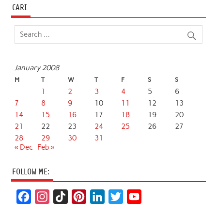
CARI
January 2008
M
T
W
T
F
S
S
1
2
3
4
5
6
7
8
9
10
11
12
13
14
15
16
17
18
19
20
21
22
23
24
25
26
27
28
29
30
31
« Dec
Feb »
FOLLOW ME:
F
I
T
P
L
T
Y
a
n
i
i
i
w
o