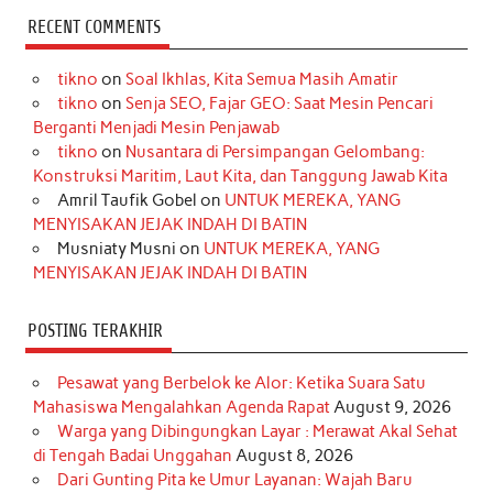
c
s
k
n
n
i
u
RECENT COMMENTS
e
t
T
t
k
t
T
tikno
on
Soal Ikhlas, Kita Semua Masih Amatir
b
a
o
e
e
t
u
tikno
on
Senja SEO, Fajar GEO: Saat Mesin Pencari
o
g
k
r
d
e
b
Berganti Menjadi Mesin Penjawab
o
r
e
I
r
e
tikno
on
Nusantara di Persimpangan Gelombang:
Konstruksi Maritim, Laut Kita, dan Tanggung Jawab Kita
k
a
s
n
Amril Taufik Gobel
on
UNTUK MEREKA, YANG
m
t
MENYISAKAN JEJAK INDAH DI BATIN
Musniaty Musni
on
UNTUK MEREKA, YANG
MENYISAKAN JEJAK INDAH DI BATIN
POSTING TERAKHIR
Pesawat yang Berbelok ke Alor: Ketika Suara Satu
Mahasiswa Mengalahkan Agenda Rapat
August 9, 2026
Warga yang Dibingungkan Layar : Merawat Akal Sehat
di Tengah Badai Unggahan
August 8, 2026
Dari Gunting Pita ke Umur Layanan: Wajah Baru