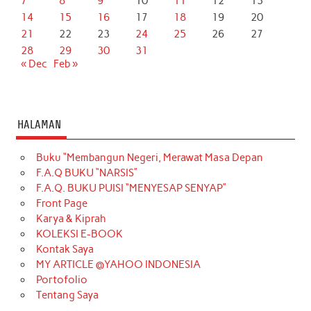
7
8
9
10
11
12
13
14
15
16
17
18
19
20
21
22
23
24
25
26
27
28
29
30
31
« Dec
Feb »
HALAMAN
Buku “Membangun Negeri, Merawat Masa Depan
F.A.Q BUKU “NARSIS”
F.A.Q. BUKU PUISI “MENYESAP SENYAP”
Front Page
Karya & Kiprah
KOLEKSI E-BOOK
Kontak Saya
MY ARTICLE @YAHOO INDONESIA
Portofolio
Tentang Saya