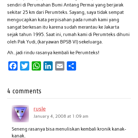
sendiri di Perumahan Bumi Antang Permai yang berjarak
sekitar 25 km dari Perumteks. Sayang, saya tidak sempat
mengucapkan kata perpisahan pada rumah kami yang
sangat berkesan itu karena sudah merantau ke Jakarta
sejak tahun 1995. Saat ini, rumah kami di Perumteks dihuni
oleh Pak Yudi, (karyawan BPSB VI) sekeluarga.
Ah..jadi rindu rasanya kembali ke Perumteks!
F
T
W
L
E
S
a
w
h
i
m
h
c
i
a
n
a
a
4 comments
e
t
t
k
i
r
b
t
s
e
l
e
rusle
o
e
A
d
January 4, 2008 at 1:09 am
o
r
p
I
Seneng rasanya bisa menuliskan kembali kronik kanak-
k
p
n
kanak.