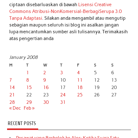
ciptaan disebarluaskan di bawah
Lisensi Creative
Commons Atribusi-NonKomersial-BerbagiSerupa 3.0
Tanpa Adaptasi
. Silakan anda mengambil atau mengutip
sebagian maupun seluruh isi blog ini asalkan jangan
lupa mencantumkan sumber asli tulisannya. Terimakasih
atas pengertian anda
January 2008
M
T
W
T
F
S
S
1
2
3
4
5
6
7
8
9
10
11
12
13
14
15
16
17
18
19
20
21
22
23
24
25
26
27
28
29
30
31
« Dec
Feb »
RECENT POSTS
Pesawat yang Berbelok ke Alor: Ketika Suara Satu