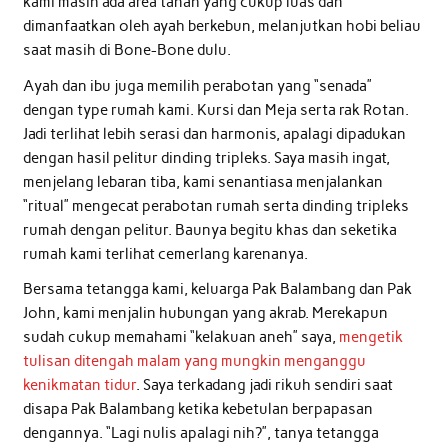
kami masih ada area tanah yang cukup luas dan
dimanfaatkan oleh ayah berkebun, melanjutkan hobi beliau
saat masih di Bone-Bone dulu.
Ayah dan ibu juga memilih perabotan yang “senada”
dengan type rumah kami. Kursi dan Meja serta rak Rotan.
Jadi terlihat lebih serasi dan harmonis, apalagi dipadukan
dengan hasil pelitur dinding tripleks. Saya masih ingat,
menjelang lebaran tiba, kami senantiasa menjalankan
“ritual” mengecat perabotan rumah serta dinding tripleks
rumah dengan pelitur. Baunya begitu khas dan seketika
rumah kami terlihat cemerlang karenanya.
Bersama tetangga kami, keluarga Pak Balambang dan Pak
John, kami menjalin hubungan yang akrab. Merekapun
sudah cukup memahami “kelakuan aneh” saya,
mengetik
tulisan ditengah malam yang mungkin menganggu
kenikmatan tidur
. Saya terkadang jadi rikuh sendiri saat
disapa Pak Balambang ketika kebetulan berpapasan
dengannya. “Lagi nulis apalagi nih?”, tanya tetangga