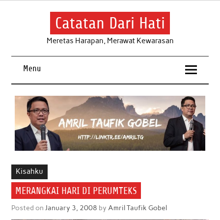
Skip
to
content
Catatan Dari Hati
Meretas Harapan, Merawat Kewarasan
Menu
Kisahku
MERANGKAI HARI DI PERUMTEKS
Posted on
January 3, 2008
by
Amril Taufik Gobel