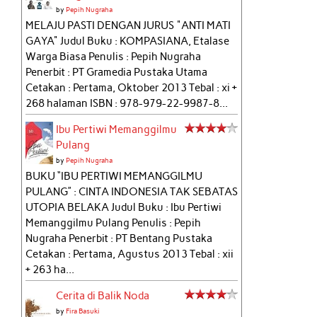
by
Pepih Nugraha
MELAJU PASTI DENGAN JURUS "ANTI MATI
GAYA" Judul Buku : KOMPASIANA, Etalase
Warga Biasa Penulis : Pepih Nugraha
Penerbit : PT Gramedia Pustaka Utama
Cetakan : Pertama, Oktober 2013 Tebal : xi +
268 halaman ISBN : 978-979-22-9987-8...
Ibu Pertiwi Memanggilmu
Pulang
by
Pepih Nugraha
BUKU “IBU PERTIWI MEMANGGILMU
PULANG” : CINTA INDONESIA TAK SEBATAS
UTOPIA BELAKA Judul Buku : Ibu Pertiwi
Memanggilmu Pulang Penulis : Pepih
Nugraha Penerbit : PT Bentang Pustaka
Cetakan : Pertama, Agustus 2013 Tebal : xii
+ 263 ha...
Cerita di Balik Noda
by
Fira Basuki