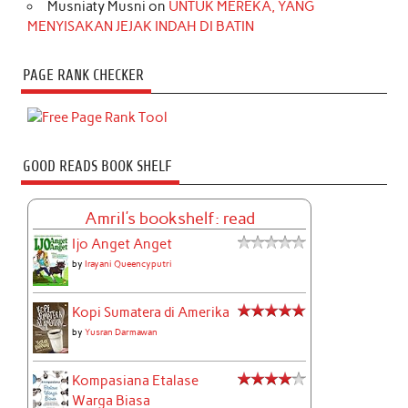
Musniaty Musni
on
UNTUK MEREKA, YANG
MENYISAKAN JEJAK INDAH DI BATIN
PAGE RANK CHECKER
GOOD READS BOOK SHELF
Amril's bookshelf: read
Ijo Anget Anget
by
Irayani Queencyputri
Kopi Sumatera di Amerika
by
Yusran Darmawan
Kompasiana Etalase
Warga Biasa