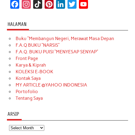
F
I
T
P
L
T
Y
a
n
i
i
i
w
o
c
s
k
n
n
i
u
HALAMAN
e
t
T
t
k
t
T
Buku “Membangun Negeri, Merawat Masa Depan
b
a
o
e
e
t
u
F.A.Q BUKU “NARSIS”
o
g
k
r
d
e
b
F.A.Q. BUKU PUISI “MENYESAP SENYAP”
o
r
e
I
r
e
Front Page
Karya & Kiprah
k
a
s
n
KOLEKSI E-BOOK
m
t
Kontak Saya
MY ARTICLE @YAHOO INDONESIA
Portofolio
Tentang Saya
ARSIP
Arsip