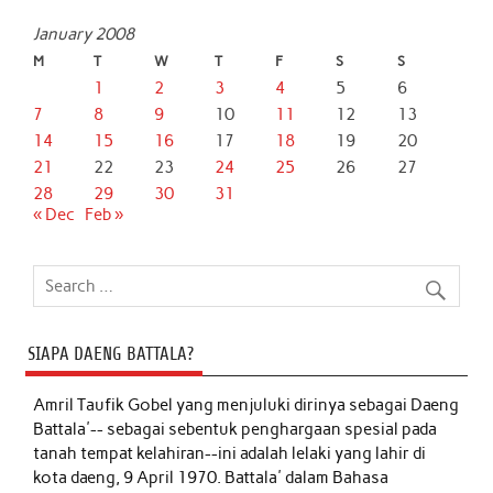
January 2008
M
T
W
T
F
S
S
1
2
3
4
5
6
7
8
9
10
11
12
13
14
15
16
17
18
19
20
21
22
23
24
25
26
27
28
29
30
31
« Dec
Feb »
SIAPA DAENG BATTALA?
Amril Taufik Gobel
yang menjuluki dirinya sebagai Daeng
Battala'-- sebagai sebentuk penghargaan spesial pada
tanah tempat kelahiran--ini adalah lelaki yang lahir di
kota daeng, 9 April 1970. Battala' dalam Bahasa