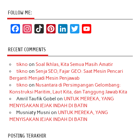
FOLLOW ME:
F
I
T
P
L
T
Y
a
n
i
i
i
w
o
c
s
k
n
n
i
u
RECENT COMMENTS
e
t
T
t
k
t
T
tikno
on
Soal Ikhlas, Kita Semua Masih Amatir
b
a
o
e
e
t
u
tikno
on
Senja SEO, Fajar GEO: Saat Mesin Pencari
o
g
k
r
d
e
b
Berganti Menjadi Mesin Penjawab
o
r
e
I
r
e
tikno
on
Nusantara di Persimpangan Gelombang:
Konstruksi Maritim, Laut Kita, dan Tanggung Jawab Kita
k
a
s
n
Amril Taufik Gobel
on
UNTUK MEREKA, YANG
m
t
MENYISAKAN JEJAK INDAH DI BATIN
Musniaty Musni
on
UNTUK MEREKA, YANG
MENYISAKAN JEJAK INDAH DI BATIN
POSTING TERAKHIR