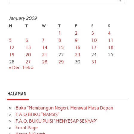
January 2009
M
T
W
T
F
S
S
1
2
3
4
5
6
7
8
9
10
11
12
13
14
15
16
17
18
19
20
21
22
23
24
25
26
27
28
29
30
31
« Dec
Feb »
HALAMAN
Buku “Membangun Negeri, Merawat Masa Depan
F.A.Q BUKU “NARSIS”
F.A.Q. BUKU PUISI “MENYESAP SENYAP”
Front Page