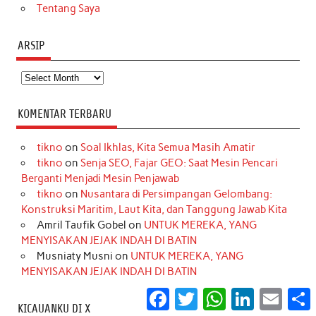
Tentang Saya
ARSIP
Arsip
KOMENTAR TERBARU
tikno
on
Soal Ikhlas, Kita Semua Masih Amatir
tikno
on
Senja SEO, Fajar GEO: Saat Mesin Pencari
Berganti Menjadi Mesin Penjawab
tikno
on
Nusantara di Persimpangan Gelombang:
Konstruksi Maritim, Laut Kita, dan Tanggung Jawab Kita
Amril Taufik Gobel
on
UNTUK MEREKA, YANG
MENYISAKAN JEJAK INDAH DI BATIN
Musniaty Musni
on
UNTUK MEREKA, YANG
MENYISAKAN JEJAK INDAH DI BATIN
Facebook
Twitter
WhatsApp
LinkedIn
Email
S
KICAUANKU DI X