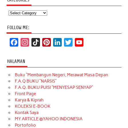
Categories
FOLLOW ME:
F
I
T
P
L
T
Y
a
n
i
i
i
w
o
c
s
k
n
n
i
u
HALAMAN
e
t
T
t
k
t
T
Buku “Membangun Negeri, Merawat Masa Depan
b
a
o
e
e
t
u
F.A.Q BUKU “NARSIS”
o
g
k
r
d
e
b
F.A.Q. BUKU PUISI “MENYESAP SENYAP”
o
r
e
I
r
e
Front Page
Karya & Kiprah
k
a
s
n
KOLEKSI E-BOOK
m
t
Kontak Saya
MY ARTICLE @YAHOO INDONESIA
Portofolio