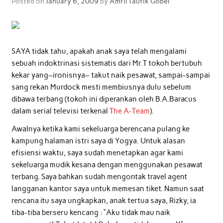
Posted on
January 6, 2009
by
Amril Taufik Gobel
SAYA tidak tahu, apakah anak saya telah mengalami
sebuah indoktrinasi sistematis dari Mr.T tokoh bertubuh
kekar yang–ironisnya– takut naik pesawat, sampai-sampai
sang rekan Murdock mesti membiusnya dulu sebelum
dibawa terbang (tokoh ini diperankan oleh B.A.Baracus
dalam serial televisi terkenal
The A-Team
).
Awalnya ketika kami sekeluarga berencana pulang ke
kampung halaman istri saya di Yogya. Untuk alasan
efisiensi waktu, saya sudah menetapkan agar kami
sekeluarga mudik kesana dengan menggunakan pesawat
terbang. Saya bahkan sudah mengontak travel agent
langganan kantor saya untuk memesan tiket. Namun saat
rencana itu saya ungkapkan, anak tertua saya, Rizky, ia
tiba-tiba berseru kencang : “Aku tidak mau naik