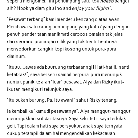
seperti mengomel, “Ini penumpang satu kok
ndeso
banget
sih? Mbok ya diam gitu lho and
enjoy your flight!”.
“Pesawat terbang” kami menderu kencang diatas awan.
Membawa satu orang penumpang yang katro’ yang dengan
penuh penderitaan menikmati cerocos omelan tak jelas
dari seorang pramugari cilik yang tak henti-hentinya
menyodorkan cangkir kopi kosong untuk pura-pura
diminum.
“Ituuu….awas ada buuruung terbaaanng!! Hati-hatiii..nanti
ketabrak!”, saya berseru sambil berpura-pura menunjuk-
nunjuk panik ke arah “luar” pesawat. Alya dan Rizky ikut-
ikutan mengikuti telunjuk saya.
“Itu bukan burung, Pa. Itu awan!” sahut Rizky tenang.
Ia kembali ke “kemudi pesawatnya”. Alya manggut-manggut
menunjukkan solidaritasnya. Saya keki. Istri saya terkikik
geli. Tapi dalam hati saya bersyukur, anak saya ternyata
cukup terampil dalam hal mengendalikan kekacauan.