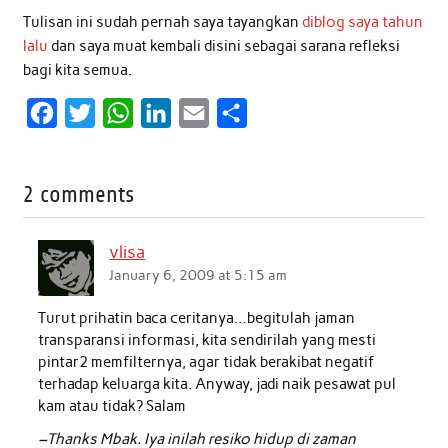
Tulisan ini sudah pernah saya tayangkan
diblog saya tahun
lalu
dan saya muat kembali disini sebagai sarana refleksi
bagi kita semua.
F
T
W
L
E
S
a
w
h
i
m
h
c
i
a
n
a
a
2 comments
e
t
t
k
i
r
b
t
s
e
l
e
vlisa
o
e
A
d
January 6, 2009 at 5:15 am
o
r
p
I
Turut prihatin baca ceritanya…begitulah jaman
k
p
n
transparansi informasi, kita sendirilah yang mesti
pintar2 memfilternya, agar tidak berakibat negatif
terhadap keluarga kita. Anyway, jadi naik pesawat pul
kam atau tidak? Salam
–Thanks Mbak. Iya inilah resiko hidup di zaman