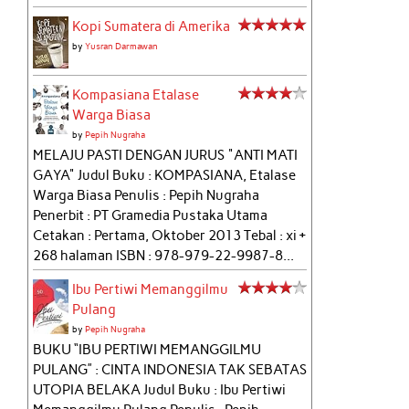
Kopi Sumatera di Amerika
by
Yusran Darmawan
Kompasiana Etalase
Warga Biasa
by
Pepih Nugraha
MELAJU PASTI DENGAN JURUS "ANTI MATI
GAYA" Judul Buku : KOMPASIANA, Etalase
Warga Biasa Penulis : Pepih Nugraha
Penerbit : PT Gramedia Pustaka Utama
Cetakan : Pertama, Oktober 2013 Tebal : xi +
268 halaman ISBN : 978-979-22-9987-8...
Ibu Pertiwi Memanggilmu
Pulang
by
Pepih Nugraha
BUKU “IBU PERTIWI MEMANGGILMU
PULANG” : CINTA INDONESIA TAK SEBATAS
UTOPIA BELAKA Judul Buku : Ibu Pertiwi