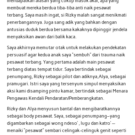
mendapatkan alasan yang cukup masuk akal, apa yang
membuat mereka berdua tiba-tiba anti naik pesawat
terbang. Saya masih ingat, si Rizky malah sangat menikmati
penerbangannya. Juga sang adik yang bahkan dengan
antusias duduk berdua bersama kakaknya dipinggir jendela
menyaksikan awan dari balik kaca.
Saya akhirnya memutar otak untuk melakukan pendekatan
persuasif agar kedua anak saya “sembuh” dari trauma naik
pesawat terbang. Yang pertama adalah main pesawat
terbang diatas tempat tidur. Saya bertindak sebagai
penumpang, Rizky sebagai pilot dan adiknya,Alya, sebagai
pramugari. Istri saya yang tersenyum simpul menyaksikan
aksi kami disamping pintu kamar, bertindak sebagai Menara
Pengawas Kendali Pendaratan/Pemberangkatan.
Rizky dan Alya menyusun bantal dan mengibaratkannya
sebagai body pesawat. Saya, sebagai penumpang–yang
digambarkan sebagai wong ndeso’ , lugu dan katro’ —
menaiki “pesawat” sembari celingak-celinguk genit seperti