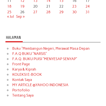
11
12
13
14
15
16
17
18
19
20
21
22
23
24
25
26
27
28
29
30
31
« Jul
Sep »
HALAMAN
Buku “Membangun Negeri, Merawat Masa Depan
F.A.Q BUKU “NARSIS”
F.A.Q. BUKU PUISI “MENYESAP SENYAP”
Front Page
Karya & Kiprah
KOLEKSI E-BOOK
Kontak Saya
MY ARTICLE @YAHOO INDONESIA
Portofolio
Tentang Saya