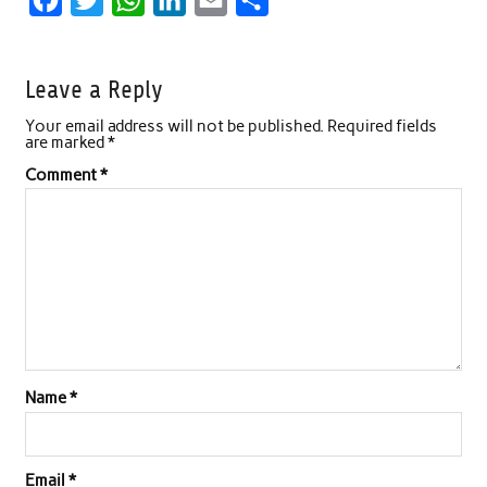
a
w
h
i
m
h
c
i
a
n
a
a
Leave a Reply
e
t
t
k
i
r
Your email address will not be published.
Required fields
b
t
s
e
l
e
are marked
*
o
e
A
d
Comment
*
o
r
p
I
k
p
n
Name
*
Email
*