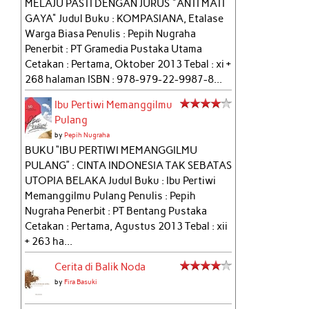
MELAJU PASTI DENGAN JURUS "ANTI MATI
GAYA" Judul Buku : KOMPASIANA, Etalase
Warga Biasa Penulis : Pepih Nugraha
Penerbit : PT Gramedia Pustaka Utama
Cetakan : Pertama, Oktober 2013 Tebal : xi +
268 halaman ISBN : 978-979-22-9987-8...
Ibu Pertiwi Memanggilmu
Pulang
by
Pepih Nugraha
BUKU “IBU PERTIWI MEMANGGILMU
PULANG” : CINTA INDONESIA TAK SEBATAS
UTOPIA BELAKA Judul Buku : Ibu Pertiwi
Memanggilmu Pulang Penulis : Pepih
Nugraha Penerbit : PT Bentang Pustaka
Cetakan : Pertama, Agustus 2013 Tebal : xii
+ 263 ha...
Cerita di Balik Noda
by
Fira Basuki