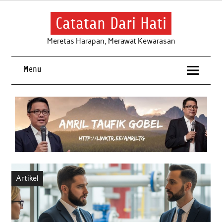
Skip
to
content
Catatan Dari Hati
Meretas Harapan, Merawat Kewarasan
Menu
Artikel