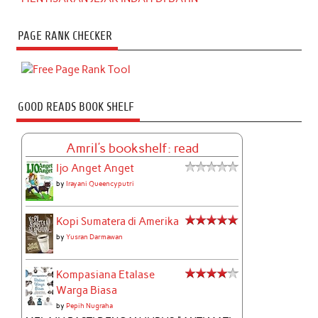
PAGE RANK CHECKER
GOOD READS BOOK SHELF
Amril's bookshelf: read
Ijo Anget Anget
by
Irayani Queencyputri
Kopi Sumatera di Amerika
by
Yusran Darmawan
Kompasiana Etalase
Warga Biasa
by
Pepih Nugraha