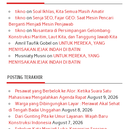
e
t
T
t
k
t
T
tikno
on
Soal Ikhlas, Kita Semua Masih Amatir
b
a
o
e
e
t
u
tikno
on
Senja SEO, Fajar GEO: Saat Mesin Pencari
o
g
k
r
d
e
b
Berganti Menjadi Mesin Penjawab
o
r
e
I
r
e
tikno
on
Nusantara di Persimpangan Gelombang:
Konstruksi Maritim, Laut Kita, dan Tanggung Jawab Kita
k
a
s
n
Amril Taufik Gobel
on
UNTUK MEREKA, YANG
m
t
MENYISAKAN JEJAK INDAH DI BATIN
Musniaty Musni
on
UNTUK MEREKA, YANG
MENYISAKAN JEJAK INDAH DI BATIN
POSTING TERAKHIR
Pesawat yang Berbelok ke Alor: Ketika Suara Satu
Mahasiswa Mengalahkan Agenda Rapat
August 9, 2026
Warga yang Dibingungkan Layar : Merawat Akal Sehat
di Tengah Badai Unggahan
August 8, 2026
Dari Gunting Pita ke Umur Layanan: Wajah Baru
Konstruksi Indonesia
August 7, 2026