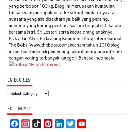
yang berbobot 100 kg. Blog ini merupakan kumpulan
tulisan yang merupakan refleksi kontemplatifnya atas
suasana yang ada disekitarnya, baik yang penting,
maupun yang kurang penting. Saat ini tinggal di Cikarang
bersama istri, Sri Lestari serta kedua orang anaknya,
Rizky dan Alya. Pada ajang Kompetisi Blog Internasional
The Bobs (www.thebobs.com) keenam tahun 2010 blog
ini berhasil menjadi pemenang favorit pengguna internet
dengan voting terbanyak kategori Bahasa Indonesia.
CATEGORIES
Categories
FOLLOW ME:
F
I
T
P
L
T
Y