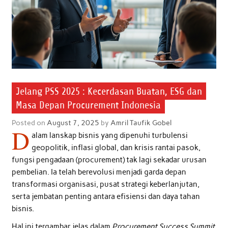
Jelang PSS 2025 : Kecerdasan Buatan, ESG dan
Masa Depan Procurement Indonesia
Posted on
August 7, 2025
by
Amril Taufik Gobel
D
alam lanskap bisnis yang dipenuhi turbulensi
geopolitik, inflasi global, dan krisis rantai pasok,
fungsi pengadaan (procurement) tak lagi sekadar urusan
pembelian. Ia telah berevolusi menjadi garda depan
transformasi organisasi, pusat strategi keberlanjutan,
serta jembatan penting antara efisiensi dan daya tahan
bisnis.
Hal ini tergambar jelas dalam
Procurement Success Summit