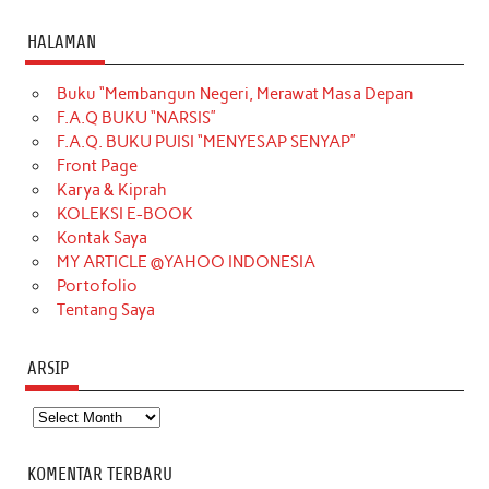
a
n
i
i
i
w
o
c
s
k
n
n
i
u
HALAMAN
e
t
T
t
k
t
T
Buku “Membangun Negeri, Merawat Masa Depan
b
a
o
e
e
t
u
F.A.Q BUKU “NARSIS”
o
g
k
r
d
e
b
F.A.Q. BUKU PUISI “MENYESAP SENYAP”
o
r
e
I
r
e
Front Page
Karya & Kiprah
k
a
s
n
KOLEKSI E-BOOK
m
t
Kontak Saya
MY ARTICLE @YAHOO INDONESIA
Portofolio
Tentang Saya
ARSIP
Arsip
KOMENTAR TERBARU