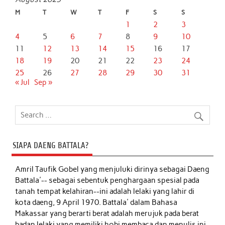
M
T
W
T
F
S
S
1
2
3
4
5
6
7
8
9
10
11
12
13
14
15
16
17
18
19
20
21
22
23
24
25
26
27
28
29
30
31
« Jul
Sep »
SIAPA DAENG BATTALA?
Amril Taufik Gobel
yang menjuluki dirinya sebagai Daeng
Battala'-- sebagai sebentuk penghargaan spesial pada
tanah tempat kelahiran--ini adalah lelaki yang lahir di
kota daeng, 9 April 1970. Battala' dalam Bahasa
Makassar yang berarti berat adalah merujuk pada berat
badan lelaki yang memiliki hobi membaca dan menulis ini,