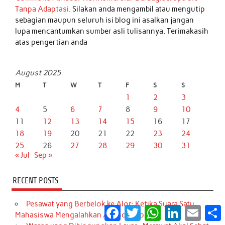
Tanpa Adaptasi
. Silakan anda mengambil atau mengutip
sebagian maupun seluruh isi blog ini asalkan jangan
lupa mencantumkan sumber asli tulisannya. Terimakasih
atas pengertian anda
August 2025
M
T
W
T
F
S
S
1
2
3
4
5
6
7
8
9
10
11
12
13
14
15
16
17
18
19
20
21
22
23
24
25
26
27
28
29
30
31
« Jul
Sep »
RECENT POSTS
Pesawat yang Berbelok ke Alor: Ketika Suara Satu
Facebook
Twitter
WhatsApp
LinkedIn
Email
S
Mahasiswa Mengalahkan Agenda Rapat