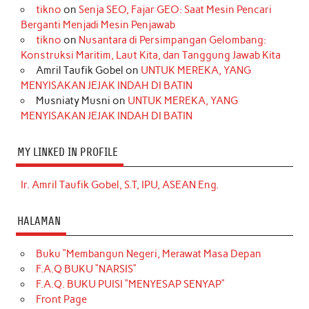
tikno
on
Senja SEO, Fajar GEO: Saat Mesin Pencari
Berganti Menjadi Mesin Penjawab
tikno
on
Nusantara di Persimpangan Gelombang:
Konstruksi Maritim, Laut Kita, dan Tanggung Jawab Kita
Amril Taufik Gobel
on
UNTUK MEREKA, YANG
MENYISAKAN JEJAK INDAH DI BATIN
Musniaty Musni
on
UNTUK MEREKA, YANG
MENYISAKAN JEJAK INDAH DI BATIN
MY LINKED IN PROFILE
Ir. Amril Taufik Gobel, S.T, IPU, ASEAN Eng.
HALAMAN
Buku “Membangun Negeri, Merawat Masa Depan
F.A.Q BUKU “NARSIS”
F.A.Q. BUKU PUISI “MENYESAP SENYAP”
Front Page