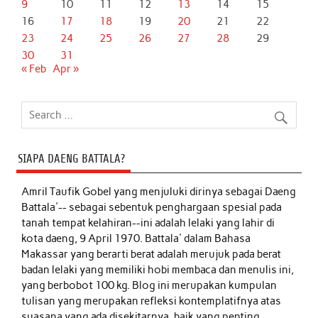
9
10
11
12
13
14
15
16
17
18
19
20
21
22
23
24
25
26
27
28
29
30
31
« Feb
Apr »
SIAPA DAENG BATTALA?
Amril Taufik Gobel
yang menjuluki dirinya sebagai Daeng
Battala'-- sebagai sebentuk penghargaan spesial pada
tanah tempat kelahiran--ini adalah lelaki yang lahir di
kota daeng, 9 April 1970. Battala' dalam Bahasa
Makassar yang berarti berat adalah merujuk pada berat
badan lelaki yang memiliki hobi membaca dan menulis ini,
yang berbobot 100 kg. Blog ini merupakan kumpulan
tulisan yang merupakan refleksi kontemplatifnya atas
suasana yang ada disekitarnya, baik yang penting,