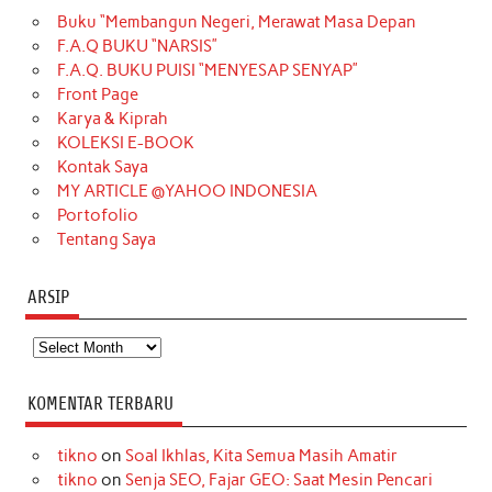
Buku “Membangun Negeri, Merawat Masa Depan
b
a
o
e
e
t
u
F.A.Q BUKU “NARSIS”
o
g
k
r
d
e
b
F.A.Q. BUKU PUISI “MENYESAP SENYAP”
o
r
e
I
r
e
Front Page
Karya & Kiprah
k
a
s
n
KOLEKSI E-BOOK
m
t
Kontak Saya
MY ARTICLE @YAHOO INDONESIA
Portofolio
Tentang Saya
ARSIP
Arsip
KOMENTAR TERBARU
tikno
on
Soal Ikhlas, Kita Semua Masih Amatir
tikno
on
Senja SEO, Fajar GEO: Saat Mesin Pencari