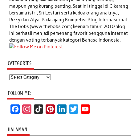
maupun yang kurang penting. Saat ini tinggal di Cikarang
bersama istri, Sri Lestari serta kedua orang anaknya,
Rizky dan Alya. Pada ajang Kompetisi Blog Internasional
The Bobs (www.thebobs.com) keenam tahun 2010 blog
ini berhasil menjadi pemenang favorit pengguna internet
dengan voting terbanyak kategori Bahasa Indonesia.
CATEGORIES
Categories
FOLLOW ME:
F
I
T
P
L
T
Y
a
n
i
i
i
w
o
c
s
k
n
n
i
u
HALAMAN
e
t
T
t
k
t
T