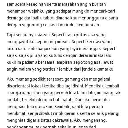
samudera kesedihan serta merasakan angin buritan
menampar wajahku yang sedapat mungkin mencari-cari
dermaga dari balik kabut, dimana kau menungguku disana
dengan segunung cemas dan rindu membuncah.
Tapi semuanya sia-sia. Seperti rasa putus asa yang
menggayutiku sepanjang musim. Seperti kecewa yang
luruh satu-satu bagai daun yang layu meranggas. Seperti
sajak-sajak pilu yang kutulis dengan derai airmata lalu
kukirim padamu bersama lampiran sepotong asa, lewat
angin malam yang berdesir lembut dari jendela kamarku.
Aku memang sedikit tersesat, gamang dan mengalami
disorientasi lokasi ketika tiba lagi disini. Menelisik kembali
ruang-ruang rindu yang pernah kita lalui dulu, memang tak
mudah, terlebih dengan hati patah. Dan aku berusaha
menghadirkan sosokmu kembali , saat kita pernah
menikmati senja dibalut rintik gerimis serta selarik pelangi
menghias digaris batas cakrawala. Aku mengenang,
pandanganmu tak pernah sekalipun lepas dari