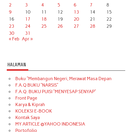
2
3
4
5
6
7
8
9
10
11
12
13
14
15
16
17
18
19
20
21
22
23
24
25
26
27
28
29
30
31
« Feb
Apr »
HALAMAN
Buku “Membangun Negeri, Merawat Masa Depan
F.A.Q BUKU “NARSIS”
F.A.Q. BUKU PUISI “MENYESAP SENYAP”
Front Page
Karya & Kiprah
KOLEKSI E-BOOK
Kontak Saya
MY ARTICLE @YAHOO INDONESIA
Portofolio