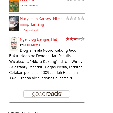
Edensor
by
Andrea Hirata
Maryamah Karpov: Mimpi-
mimpi Lintang
by
Andrea Hirata
Nge-blog Dengan Hati
by
Ndoro Kakung
Blogisme ala Ndoro Kakung Judul
Buku : Ngeblog Dengan Hati Penulis :
Wicaksono “Ndoro Kakung” Editor : Windy
Ariestanty Penerbit : Gagas Media, Terbitan :
Cetakan pertama, 2009 Jumlah Halaman :
142 Di ranah blog Indonesia, nama N...