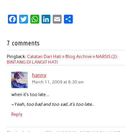
F
T
W
L
E
S
a
w
h
i
m
h
c
i
a
n
a
a
7 comments
e
t
t
k
i
r
b
t
s
e
l
e
Pingback:
Catatan Dari Hati » Blog Archive » NARSIS (2) :
BINTANG DI LANGIT HATI
o
e
A
d
o
r
p
I
hanny
k
p
n
March 11, 2009 at 8:30 am
when it’s too late…
–Yeah, too bad and too sad..it’s too late..
Reply