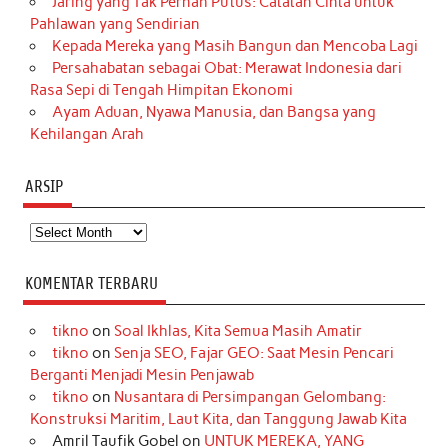
Jaring yang Tak Pernah Putus: Catatan Cinta untuk
Pahlawan yang Sendirian
Kepada Mereka yang Masih Bangun dan Mencoba Lagi
Persahabatan sebagai Obat: Merawat Indonesia dari
Rasa Sepi di Tengah Himpitan Ekonomi
Ayam Aduan, Nyawa Manusia, dan Bangsa yang
Kehilangan Arah
ARSIP
Arsip
KOMENTAR TERBARU
tikno
on
Soal Ikhlas, Kita Semua Masih Amatir
tikno
on
Senja SEO, Fajar GEO: Saat Mesin Pencari
Berganti Menjadi Mesin Penjawab
tikno
on
Nusantara di Persimpangan Gelombang:
Konstruksi Maritim, Laut Kita, dan Tanggung Jawab Kita
Amril Taufik Gobel
on
UNTUK MEREKA, YANG