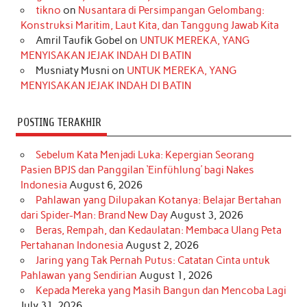
o
r
e
I
r
e
tikno
on
Nusantara di Persimpangan Gelombang:
Konstruksi Maritim, Laut Kita, dan Tanggung Jawab Kita
k
a
s
n
Amril Taufik Gobel
on
UNTUK MEREKA, YANG
m
t
MENYISAKAN JEJAK INDAH DI BATIN
Musniaty Musni
on
UNTUK MEREKA, YANG
MENYISAKAN JEJAK INDAH DI BATIN
POSTING TERAKHIR
Sebelum Kata Menjadi Luka: Kepergian Seorang
Pasien BPJS dan Panggilan ‘Einfühlung’ bagi Nakes
Indonesia
August 6, 2026
Pahlawan yang Dilupakan Kotanya: Belajar Bertahan
dari Spider-Man: Brand New Day
August 3, 2026
Beras, Rempah, dan Kedaulatan: Membaca Ulang Peta
Pertahanan Indonesia
August 2, 2026
Jaring yang Tak Pernah Putus: Catatan Cinta untuk
Pahlawan yang Sendirian
August 1, 2026
Kepada Mereka yang Masih Bangun dan Mencoba Lagi
July 31, 2026