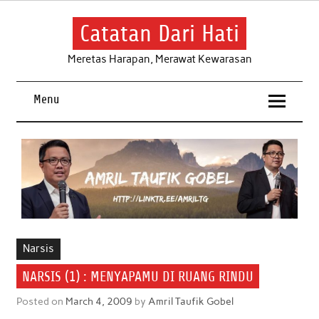
Skip
to
content
Catatan Dari Hati
Meretas Harapan, Merawat Kewarasan
Menu
Narsis
NARSIS (1) : MENYAPAMU DI RUANG RINDU
Posted on
March 4, 2009
by
Amril Taufik Gobel