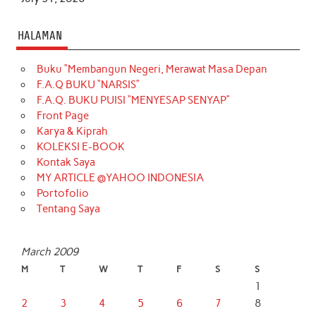
HALAMAN
Buku “Membangun Negeri, Merawat Masa Depan
F.A.Q BUKU “NARSIS”
F.A.Q. BUKU PUISI “MENYESAP SENYAP”
Front Page
Karya & Kiprah
KOLEKSI E-BOOK
Kontak Saya
MY ARTICLE @YAHOO INDONESIA
Portofolio
Tentang Saya
March 2009
M
T
W
T
F
S
S
1
2
3
4
5
6
7
8