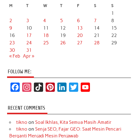
M
T
W
T
F
S
S
1
2
3
4
5
6
7
8
9
10
11
12
13
14
15
16
17
18
19
20
21
22
23
24
25
26
27
28
29
30
31
« Feb
Apr »
FOLLOW ME:
F
I
T
P
L
T
Y
a
n
i
i
i
w
o
c
s
k
n
n
i
u
RECENT COMMENTS
e
t
T
t
k
t
T
tikno
on
Soal Ikhlas, Kita Semua Masih Amatir
b
a
o
e
e
t
u
tikno
on
Senja SEO, Fajar GEO: Saat Mesin Pencari
o
g
k
r
d
e
b
Berganti Menjadi Mesin Penjawab