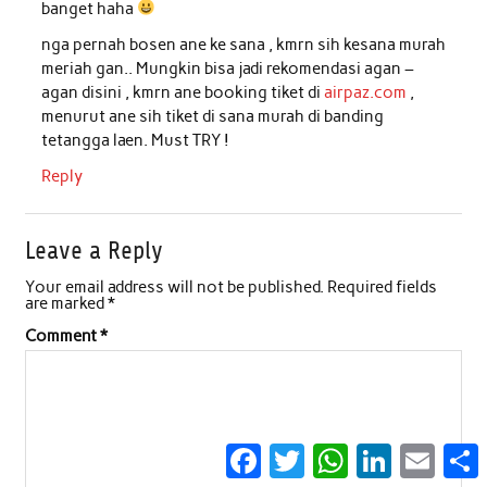
banget haha
nga pernah bosen ane ke sana , kmrn sih kesana murah
meriah gan.. Mungkin bisa jadi rekomendasi agan –
agan disini , kmrn ane booking tiket di
airpaz.com
,
menurut ane sih tiket di sana murah di banding
tetangga laen. Must TRY !
Reply
Leave a Reply
Your email address will not be published.
Required fields
are marked
*
Comment
*
Facebook
Twitter
WhatsApp
LinkedIn
Email
S