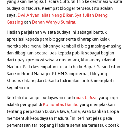
yang akan mengikuti acara Cultural Trip ke destinasi wisata
budaya di Madura. Keempat blogger tersebut itu adalah
saya,
Dwi Ariyani alias Neng Biker
,
Syaifullah Daeng
Gassing
dan
Danan Wahyu Sumirat.
Hadiah perjalanan wisata budaya ini sebagai bentuk
apresiasi kepada para blogger serta diharapkan kelak
mereka bisa menuliskannya kembali di blog masing-masing
dan dibagikan secara luas kepada publik sebagai bagian
dari upaya promosi wisata nusantara, khususnya daerah
Madura. Pada kesempatan itu pula hadir Bapak Yasin Tofani
Sadikin Brand Manager PT HM Sampoerna, Tbk yang
khusus datang dari Jakarta tadi malam untuk mengikuti
kegiatan ini.
Setelah itu tampil budayawan muda
mas JJ Rizal
yang juga
adalah penggiat di
Komunitas Bambu
yang menjelaskan
tentang perpaduan budaya Jawa, Cina, Arab bahkan Eropa
membentuk kebudayaan Madura. “Ini terlihat jelas pada
pementasan tari topeng Madura semalam termasuk corak