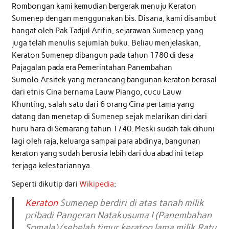
Rombongan kami kemudian bergerak menuju Keraton
Sumenep dengan menggunakan bis. Disana, kami disambut
hangat oleh Pak Tadjul Arifin, sejarawan Sumenep yang
juga telah menulis sejumlah buku. Beliau menjelaskan,
Keraton Sumenep dibangun pada tahun 1780 di desa
Pajagalan pada era Pemerintahan Panembahan
Sumolo.Arsitek yang merancang bangunan keraton berasal
dari etnis Cina bernama Lauw Piango, cucu Lauw
Khunting, salah satu dari 6 orang Cina pertama yang
datang dan menetap di Sumenep sejak melarikan diri dari
huru hara di Semarang tahun 1740. Meski sudah tak dihuni
lagi oleh raja, keluarga sampai para abdinya, bangunan
keraton yang sudah berusia lebih dari dua abad ini tetap
terjaga kelestariannya.
Seperti dikutip dari
Wikipedia
:
Keraton
Sumenep berdiri di atas tanah milik
pribadi Pangeran Natakusuma I (Panembahan
Somala) (sebelah timur keraton lama milik Ratu