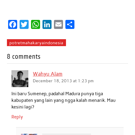
F
T
W
L
E
S
a
w
h
i
m
h
c
i
a
n
a
a
potretmahakaryaindonesia
e
t
t
k
i
r
8 comments
b
t
s
e
l
e
o
e
A
d
Wahyu Alam
o
r
p
I
December 18, 2013 at 1:23 pm
k
p
n
Ini baru Sumenep, padahal Madura punya tiga
kabupaten yang lain yang ngga kalah menarik. Mau
kesini lagi?
Reply