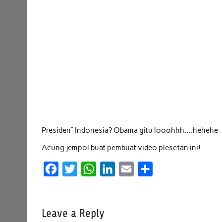
Presiden” Indonesia? Obama gitu looohhh….hehehe
Acung jempol buat pembuat video plesetan ini!
F
T
W
L
E
S
a
w
h
i
m
h
c
i
a
n
a
a
Leave a Reply
e
t
t
k
i
r