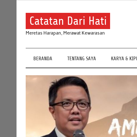
Skip
to
content
Catatan Dari Hati
Meretas Harapan, Merawat Kewarasan
BERANDA
TENTANG SAYA
KARYA & KI