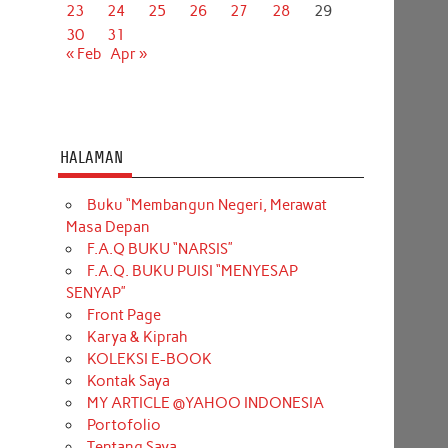
23
24
25
26
27
28
29
30
31
« Feb
Apr »
HALAMAN
Buku “Membangun Negeri, Merawat
Masa Depan
F.A.Q BUKU “NARSIS”
F.A.Q. BUKU PUISI “MENYESAP
SENYAP”
Front Page
Karya & Kiprah
KOLEKSI E-BOOK
Kontak Saya
MY ARTICLE @YAHOO INDONESIA
Portofolio
Tentang Saya