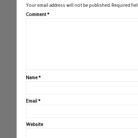
b
t
s
e
l
e
Your email address will not be published.
Required fie
o
e
A
d
Comment
*
o
r
p
I
k
p
n
Name
*
Email
*
Website