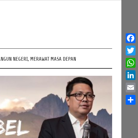
Face
NGUN NEGERI, MERAWAT MASA DEPAN
Twitt
What
Linke
Email
Share