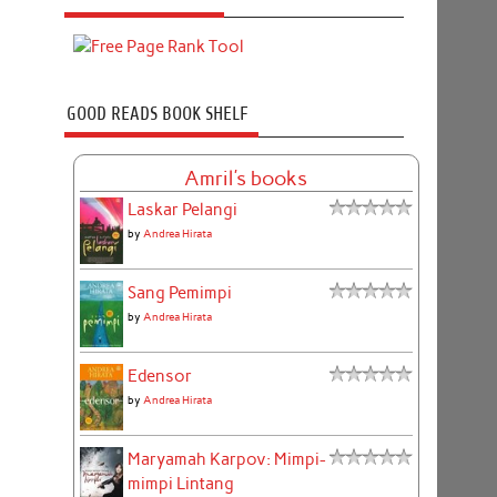
GOOD READS BOOK SHELF
Amril's books
Laskar Pelangi
by
Andrea Hirata
Sang Pemimpi
by
Andrea Hirata
Edensor
by
Andrea Hirata
Maryamah Karpov: Mimpi-
mimpi Lintang