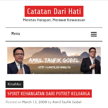
Skip
to
content
Catatan Dari Hati
Meretas Harapan, Merawat Kewarasan
Menu
Kisahku
SPIRIT KEHANGATAN DARI POTRET KELUARGA
Posted on
March 13, 2009
by
Amril Taufik Gobel