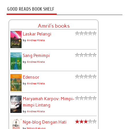
GOOD READS BOOK SHELF
Amril's books
Laskar Pelangi
by
Andrea Hirata
Sang Pemimpi
by
Andrea Hirata
Edensor
by
Andrea Hirata
Maryamah Karpov: Mimpi-
mimpi Lintang
by
Andrea Hirata
Nge-blog Dengan Hati
by
Ndoro Kakung