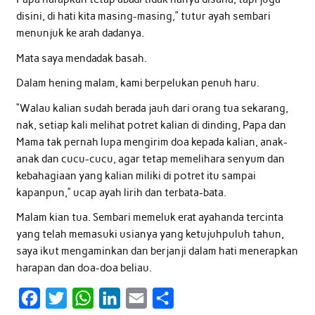
disini, di hati kita masing-masing,” tutur ayah sembari
menunjuk ke arah dadanya.
Mata saya mendadak basah.
Dalam hening malam, kami berpelukan penuh haru.
“Walau kalian sudah berada jauh dari orang tua sekarang,
nak, setiap kali melihat potret kalian di dinding, Papa dan
Mama tak pernah lupa mengirim doa kepada kalian, anak-
anak dan cucu-cucu, agar tetap memelihara senyum dan
kebahagiaan yang kalian miliki di potret itu sampai
kapanpun,” ucap ayah lirih dan terbata-bata.
Malam kian tua. Sembari memeluk erat ayahanda tercinta
yang telah memasuki usianya yang ketujuhpuluh tahun,
saya ikut mengaminkan dan berjanji dalam hati menerapkan
harapan dan doa-doa beliau.
F
T
W
L
E
S