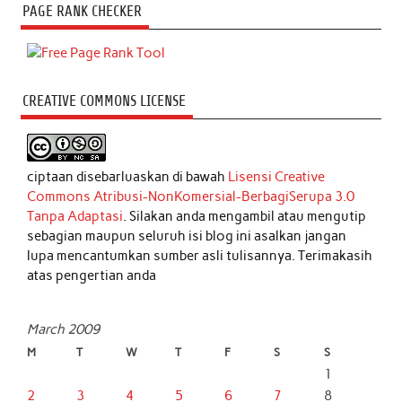
PAGE RANK CHECKER
CREATIVE COMMONS LICENSE
ciptaan disebarluaskan di bawah
Lisensi Creative
Commons Atribusi-NonKomersial-BerbagiSerupa 3.0
Tanpa Adaptasi
. Silakan anda mengambil atau mengutip
sebagian maupun seluruh isi blog ini asalkan jangan
lupa mencantumkan sumber asli tulisannya. Terimakasih
atas pengertian anda
March 2009
M
T
W
T
F
S
S
1
2
3
4
5
6
7
8