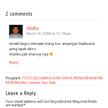
a
w
h
i
m
h
c
i
a
n
a
a
2 comments
e
t
t
k
i
r
b
t
s
e
l
e
sibaho
o
e
A
d
March 14, 2009 at 12:19 pm
o
r
p
I
modal bagus menjadi orang tua. wejangan bijaksana
k
p
n
yang layak ditiru.
thanks pak sharing-nya
Reply
Pingback:
FOTO KELUARGA DAN UPAYA MENGABADIKAN
KENANGAN / Catatan Dari Hati
Leave a Reply
Your email address will not be published.
Required fields
are marked
*