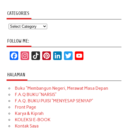
CATEGORIES
Categories
FOLLOW ME:
F
I
T
P
L
T
Y
a
n
i
i
i
w
o
c
s
k
n
n
i
u
HALAMAN
e
t
T
t
k
t
T
Buku “Membangun Negeri, Merawat Masa Depan
b
a
o
e
e
t
u
F.A.Q BUKU “NARSIS”
o
g
k
r
d
e
b
F.A.Q. BUKU PUISI “MENYESAP SENYAP”
o
r
e
I
r
e
Front Page
Karya & Kiprah
k
a
s
n
KOLEKSI E-BOOK
m
t
Kontak Saya