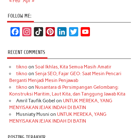
« Feb
Apr »
FOLLOW ME:
F
I
T
P
L
T
Y
a
n
i
i
i
w
o
c
s
k
n
n
i
u
RECENT COMMENTS
e
t
T
t
k
t
T
tikno
on
Soal Ikhlas, Kita Semua Masih Amatir
b
a
o
e
e
t
u
tikno
on
Senja SEO, Fajar GEO: Saat Mesin Pencari
o
g
k
r
d
e
b
Berganti Menjadi Mesin Penjawab
o
r
e
I
r
e
tikno
on
Nusantara di Persimpangan Gelombang:
Konstruksi Maritim, Laut Kita, dan Tanggung Jawab Kita
k
a
s
n
Amril Taufik Gobel
on
UNTUK MEREKA, YANG
m
t
MENYISAKAN JEJAK INDAH DI BATIN
Musniaty Musni
on
UNTUK MEREKA, YANG
MENYISAKAN JEJAK INDAH DI BATIN
POSTING TERAKHIR