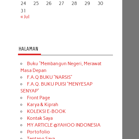
24
25
26
27
28
29
30
31
« Jul
HALAMAN
Buku “Membangun Negeri, Merawat
Masa Depan
F.A.Q BUKU “NARSIS”
F.A.Q. BUKU PUISI “MENYESAP
SENYAP”
Front Page
Karya & Kiprah
KOLEKSI E-BOOK
Kontak Saya
MY ARTICLE @YAHOO INDONESIA
Portofolio
Tentang Saya