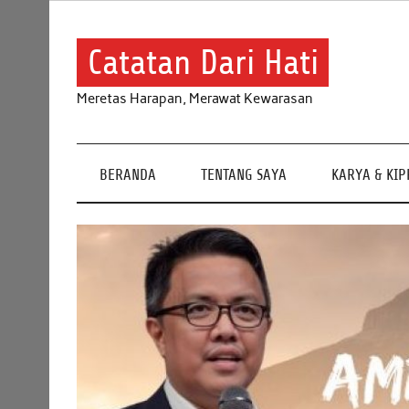
Skip
to
content
Catatan Dari Hati
Meretas Harapan, Merawat Kewarasan
BERANDA
TENTANG SAYA
KARYA & KI