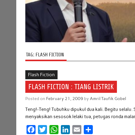
TAG:
FLASH FICTION
Flash Fiction
FLASH FICTION : TIANG LISTRIK
Posted on
February 21, 2009
by
Amril Taufik Gobel
Teng!-Teng! Tubuhku dipukul dua kali. Begitu selalu. S
menyaksikan sesosok lelaki tua, petugas ronda ma
F
T
W
L
E
S