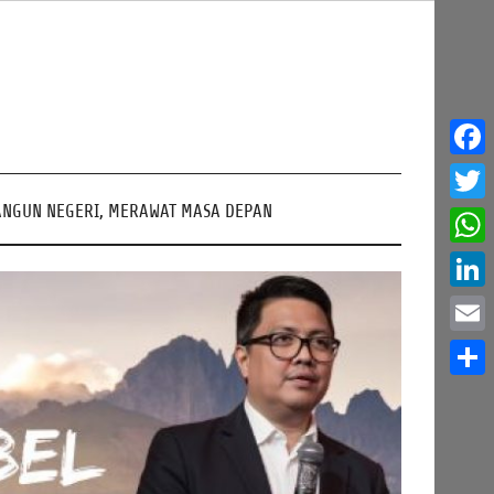
Face
NGUN NEGERI, MERAWAT MASA DEPAN
Twitt
What
Linke
Email
Share