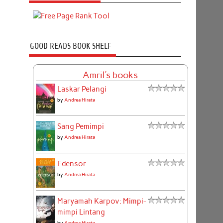
GOOD READS BOOK SHELF
Amril's books
Laskar Pelangi
by
Andrea Hirata
Sang Pemimpi
by
Andrea Hirata
Edensor
by
Andrea Hirata
Maryamah Karpov: Mimpi-
mimpi Lintang
by
Andrea Hirata