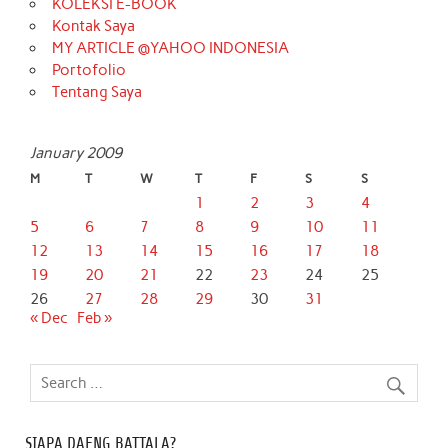
KOLEKSI E-BOOK
Kontak Saya
MY ARTICLE @YAHOO INDONESIA
Portofolio
Tentang Saya
January 2009
M
T
W
T
F
S
S
1
2
3
4
5
6
7
8
9
10
11
12
13
14
15
16
17
18
19
20
21
22
23
24
25
26
27
28
29
30
31
« Dec
Feb »
SIAPA DAENG BATTALA?