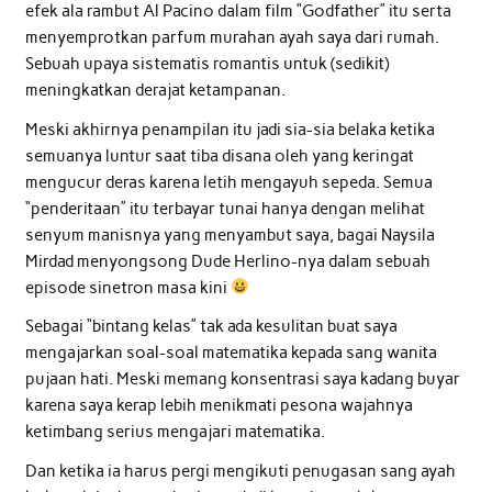
efek ala rambut Al Pacino dalam film “Godfather” itu serta
menyemprotkan parfum murahan ayah saya dari rumah.
Sebuah upaya sistematis romantis untuk (sedikit)
meningkatkan derajat ketampanan.
Meski akhirnya penampilan itu jadi sia-sia belaka ketika
semuanya luntur saat tiba disana oleh yang keringat
mengucur deras karena letih mengayuh sepeda. Semua
“penderitaan” itu terbayar tunai hanya dengan melihat
senyum manisnya yang menyambut saya, bagai Naysila
Mirdad menyongsong Dude Herlino-nya dalam sebuah
episode sinetron masa kini
Sebagai “bintang kelas” tak ada kesulitan buat saya
mengajarkan soal-soal matematika kepada sang wanita
pujaan hati. Meski memang konsentrasi saya kadang buyar
karena saya kerap lebih menikmati pesona wajahnya
ketimbang serius mengajari matematika.
Dan ketika ia harus pergi mengikuti penugasan sang ayah