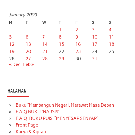
January 2009
M
T
W
T
F
S
S
1
2
3
4
5
6
7
8
9
10
11
12
13
14
15
16
17
18
19
20
21
22
23
24
25
26
27
28
29
30
31
« Dec
Feb »
HALAMAN
Buku “Membangun Negeri, Merawat Masa Depan
F.A.Q BUKU “NARSIS”
F.A.Q. BUKU PUISI “MENYESAP SENYAP”
Front Page
Karya & Kiprah