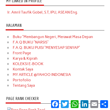
MY LINKED IN PROFILE
Ir. Amril Taufik Gobel, S.T, IPU, ASEAN Eng.
HALAMAN
Buku “Membangun Negeri, Merawat Masa Depan
F.A.Q BUKU “NARSIS”
F.A.Q. BUKU PUISI “MENYESAP SENYAP”
Front Page
Karya & Kiprah
KOLEKSI E-BOOK
Kontak Saya
MY ARTICLE @YAHOO INDONESIA
Portofolio
Tentang Saya
PAGE RANK CHECKER
Facebook
Twitter
WhatsApp
LinkedIn
Email
S