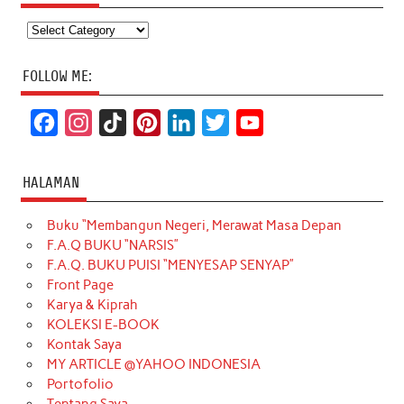
Categories
FOLLOW ME:
F
I
T
P
L
T
Y
a
n
i
i
i
w
o
c
s
k
n
n
i
u
HALAMAN
e
t
T
t
k
t
T
Buku “Membangun Negeri, Merawat Masa Depan
b
a
o
e
e
t
u
F.A.Q BUKU “NARSIS”
o
g
k
r
d
e
b
F.A.Q. BUKU PUISI “MENYESAP SENYAP”
o
r
e
I
r
e
Front Page
Karya & Kiprah
k
a
s
n
KOLEKSI E-BOOK
m
t
Kontak Saya
MY ARTICLE @YAHOO INDONESIA
Portofolio
Tentang Saya