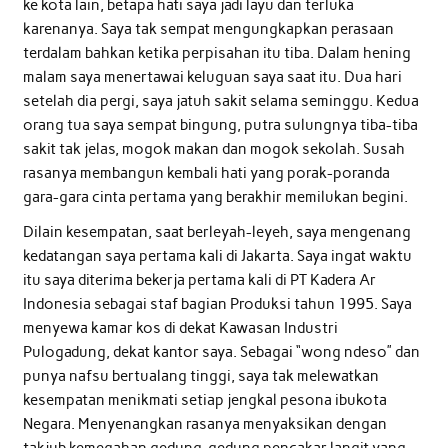
ke kota lain, betapa hati saya jadi layu dan terluka
karenanya. Saya tak sempat mengungkapkan perasaan
terdalam bahkan ketika perpisahan itu tiba. Dalam hening
malam saya menertawai keluguan saya saat itu. Dua hari
setelah dia pergi, saya jatuh sakit selama seminggu. Kedua
orang tua saya sempat bingung, putra sulungnya tiba-tiba
sakit tak jelas, mogok makan dan mogok sekolah. Susah
rasanya membangun kembali hati yang porak-poranda
gara-gara cinta pertama yang berakhir memilukan begini.
Dilain kesempatan, saat berleyah-leyeh, saya mengenang
kedatangan saya pertama kali di Jakarta. Saya ingat waktu
itu saya diterima bekerja pertama kali di PT Kadera Ar
Indonesia sebagai staf bagian Produksi tahun 1995. Saya
menyewa kamar kos di dekat Kawasan Industri
Pulogadung, dekat kantor saya. Sebagai “wong ndeso” dan
punya nafsu bertualang tinggi, saya tak melewatkan
kesempatan menikmati setiap jengkal pesona ibukota
Negara. Menyenangkan rasanya menyaksikan dengan
takjub kemegahan gedung-gedung pencakar langit yang