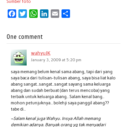
Sumber foto
F
T
W
L
E
S
a
w
h
i
m
h
c
i
a
n
a
a
One comment
e
t
t
k
i
r
b
t
s
e
l
e
wahyuJK
o
e
A
d
January 3, 2009 at 5:20 pm
o
r
p
I
saya memang belum kenal sama abang, tapi dari yang
k
p
n
saya baca dari tulisan-tulisan abang, saya bisa liat kalo
abang sangat..sangat..sangat sayang sama keluarga
abang dan sudah berbuat (dan terus mencoba) yang
terbaik untuk keluarga abang.. Salam kenal bang..
mohon petunjuknya.. bolehji saya panggil abang??
tabe di..
–Salam kenal juga Wahyu. Insya Allah memang
demikian adanya. Banyak orang yg tak menyadari