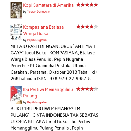
Kopi Sumatera di Amerika
by
Yusran Darmawan
Kompasiana Etalase
Warga Biasa
by
Pepih Nugraha
MELAJU PASTI DENGAN JURUS "ANTI MATI
GAYA" Judul Buku : KOMPASIANA, Etalase
Warga Biasa Penulis : Pepih Nugraha
Penerbit : PT Gramedia Pustaka Utama
Cetakan : Pertama, Oktober 2013 Tebal : xi +
268 halaman ISBN : 978-979-22-9987-8...
Ibu Pertiwi Memanggilmu
Pulang
by
Pepih Nugraha
BUKU “IBU PERTIWI MEMANGGILMU
PULANG” : CINTA INDONESIA TAK SEBATAS
UTOPIA BELAKA Judul Buku : Ibu Pertiwi
Memanggilmu Pulang Penulis : Pepih