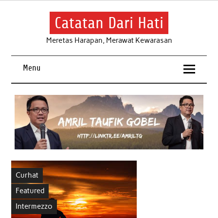
Skip
to
content
Catatan Dari Hati
Meretas Harapan, Merawat Kewarasan
Menu
Curhat
Featured
Intermezzo