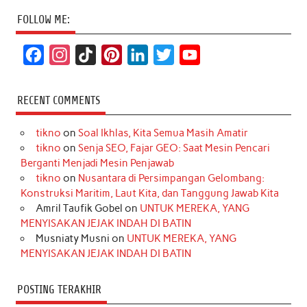
FOLLOW ME:
F
I
T
P
L
T
Y
a
n
i
i
i
w
o
c
s
k
n
n
i
u
RECENT COMMENTS
e
t
T
t
k
t
T
tikno
on
Soal Ikhlas, Kita Semua Masih Amatir
b
a
o
e
e
t
u
tikno
on
Senja SEO, Fajar GEO: Saat Mesin Pencari
o
g
k
r
d
e
b
Berganti Menjadi Mesin Penjawab
o
r
e
I
r
e
tikno
on
Nusantara di Persimpangan Gelombang:
Konstruksi Maritim, Laut Kita, dan Tanggung Jawab Kita
k
a
s
n
Amril Taufik Gobel
on
UNTUK MEREKA, YANG
m
t
MENYISAKAN JEJAK INDAH DI BATIN
Musniaty Musni
on
UNTUK MEREKA, YANG
MENYISAKAN JEJAK INDAH DI BATIN
POSTING TERAKHIR