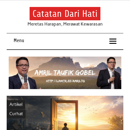
Skip
to
content
Catatan Dari Hati
Meretas Harapan, Merawat Kewarasan
Menu
Artikel
Curhat