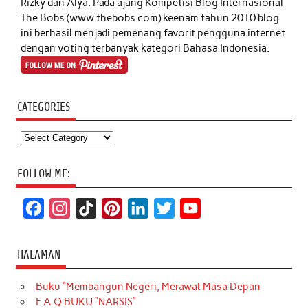
Rizky dan Alya. Pada ajang Kompetisi Blog Internasional
The Bobs (www.thebobs.com) keenam tahun 2010 blog
ini berhasil menjadi pemenang favorit pengguna internet
dengan voting terbanyak kategori Bahasa Indonesia.
CATEGORIES
Categories
FOLLOW ME:
F
I
T
P
L
T
Y
a
n
i
i
i
w
o
c
s
k
n
n
i
u
HALAMAN
e
t
T
t
k
t
T
Buku “Membangun Negeri, Merawat Masa Depan
b
a
o
e
e
t
u
F.A.Q BUKU “NARSIS”