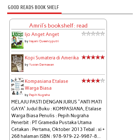
GOOD READS BOOK SHELF
Amril's bookshelf: read
Ijo Anget Anget
by
Irayani Queencyputri
Kopi Sumatera di Amerika
by
Yusran Darmawan
Kompasiana Etalase
Warga Biasa
by
Pepih Nugraha
MELAJU PASTI DENGAN JURUS "ANTI MATI
GAYA" Judul Buku : KOMPASIANA, Etalase
Warga Biasa Penulis : Pepih Nugraha
Penerbit : PT Gramedia Pustaka Utama
Cetakan : Pertama, Oktober 2013 Tebal : xi +
268 halaman ISBN : 978-979-22-9987-8...