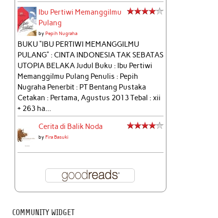
Ibu Pertiwi Memanggilmu
Pulang
by
Pepih Nugraha
BUKU “IBU PERTIWI MEMANGGILMU
PULANG” : CINTA INDONESIA TAK SEBATAS
UTOPIA BELAKA Judul Buku : Ibu Pertiwi
Memanggilmu Pulang Penulis : Pepih
Nugraha Penerbit : PT Bentang Pustaka
Cetakan : Pertama, Agustus 2013 Tebal : xii
+ 263 ha...
Cerita di Balik Noda
by
Fira Basuki
COMMUNITY WIDGET