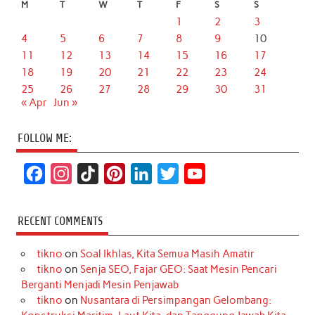
M
T
W
T
F
S
S
1
2
3
4
5
6
7
8
9
10
11
12
13
14
15
16
17
18
19
20
21
22
23
24
25
26
27
28
29
30
31
« Apr
Jun »
FOLLOW ME:
F
I
T
P
L
T
Y
a
n
i
i
i
w
o
c
s
k
n
n
i
u
RECENT COMMENTS
e
t
T
t
k
t
T
tikno
on
Soal Ikhlas, Kita Semua Masih Amatir
b
a
o
e
e
t
u
tikno
on
Senja SEO, Fajar GEO: Saat Mesin Pencari
o
g
k
r
d
e
b
Berganti Menjadi Mesin Penjawab
o
r
e
I
r
e
tikno
on
Nusantara di Persimpangan Gelombang: