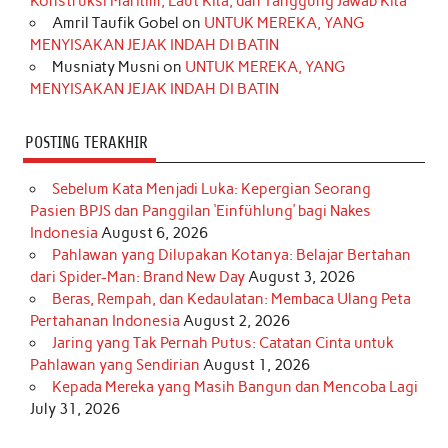
Konstruksi Maritim, Laut Kita, dan Tanggung Jawab Kita
k
a
s
n
Amril Taufik Gobel
on
UNTUK MEREKA, YANG
m
t
MENYISAKAN JEJAK INDAH DI BATIN
Musniaty Musni
on
UNTUK MEREKA, YANG
MENYISAKAN JEJAK INDAH DI BATIN
POSTING TERAKHIR
Sebelum Kata Menjadi Luka: Kepergian Seorang
Pasien BPJS dan Panggilan ‘Einfühlung’ bagi Nakes
Indonesia
August 6, 2026
Pahlawan yang Dilupakan Kotanya: Belajar Bertahan
dari Spider-Man: Brand New Day
August 3, 2026
Beras, Rempah, dan Kedaulatan: Membaca Ulang Peta
Pertahanan Indonesia
August 2, 2026
Jaring yang Tak Pernah Putus: Catatan Cinta untuk
Pahlawan yang Sendirian
August 1, 2026
Kepada Mereka yang Masih Bangun dan Mencoba Lagi
July 31, 2026