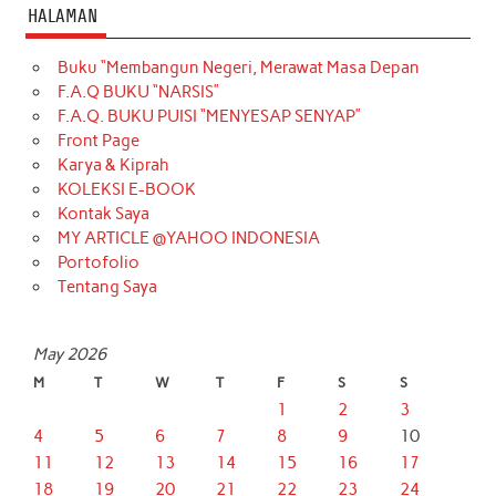
HALAMAN
Buku “Membangun Negeri, Merawat Masa Depan
F.A.Q BUKU “NARSIS”
F.A.Q. BUKU PUISI “MENYESAP SENYAP”
Front Page
Karya & Kiprah
KOLEKSI E-BOOK
Kontak Saya
MY ARTICLE @YAHOO INDONESIA
Portofolio
Tentang Saya
May 2026
M
T
W
T
F
S
S
1
2
3
4
5
6
7
8
9
10
11
12
13
14
15
16
17
18
19
20
21
22
23
24