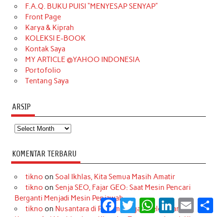
o
g
k
r
d
e
b
F.A.Q. BUKU PUISI “MENYESAP SENYAP”
o
r
e
I
r
e
Front Page
Karya & Kiprah
k
a
s
n
KOLEKSI E-BOOK
m
t
Kontak Saya
MY ARTICLE @YAHOO INDONESIA
Portofolio
Tentang Saya
ARSIP
Arsip
KOMENTAR TERBARU
tikno
on
Soal Ikhlas, Kita Semua Masih Amatir
tikno
on
Senja SEO, Fajar GEO: Saat Mesin Pencari
Berganti Menjadi Mesin Penjawab
Facebook
Twitter
WhatsApp
LinkedIn
Email
S
tikno
on
Nusantara di Persimpangan Gelombang: